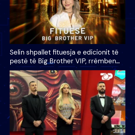
Selin shpallet fituesja e edicionit të
pestë të Big Brother VIP, rrëmben
çmimin e madh prej 100 mijë eurosh