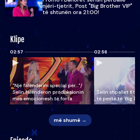
njëri-tjetrit, Post "Big Brother VIP"
të shtunën ora 21:00!
Klipe
02:57
02:56
"Një falenderim special për…"/
Selin falënderon produksionin
Selin shpallet fitu
mes emocionesh të forta
të pestë të ‘Big Br
më shumë →