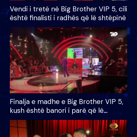
Vendi i tretë në Big Brother VIP 5, cili
është finalisti i radhës që lë shtëpinë
Finalja e madhe e Big Brother VIP 5,
kush është banori i parë që lë
shtëpinë dhe humb mundësinë për
të fituar çmimin e madh