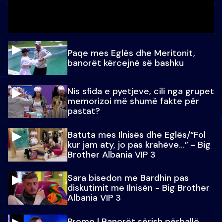
Paqe mes Eglës dhe Meritonit,
banorët kërcejnë së bashku
Nis sfida e pyetjeve, cili nga grupet
memorizoi më shumë fakte për
pastat?
Batuta mes Ilnisës dhe Eglës/“Fol
kur jam aty, jo pas krahëve…” - Big
Brother Albania VIP 3
Sara bisedon me Bardhin pas
diskutimit me Ilnisën - Big Brother
Albania VIP 3
Promo l Banorët sërish përballë