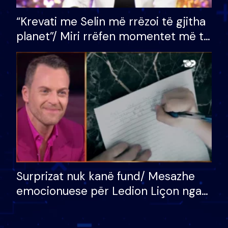
“Krevati me Selin më rrëzoi të gjitha
planet”/ Miri rrëfen momentet më të
bukura në shtëpinë e BB VIP: Do më
mungojë zilja e mëngjesit kur…
Surprizat nuk kanë fund/ Mesazhe
emocionuese për Ledion Liçon nga
nëna dhe fëmijët e tij, moderatori
nuk i mban dot lotët: Nuk meritoj…