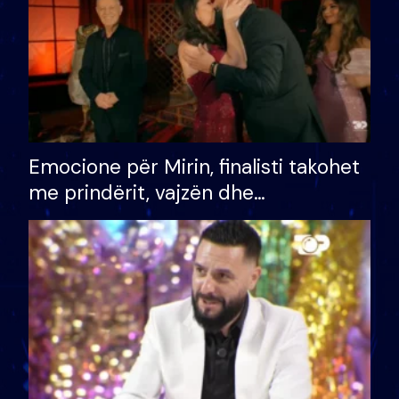
Emocione për Mirin, finalisti takohet
me prindërit, vajzën dhe
bashkëshorten: S’kemi ndonjë letër
divorci apo jo?