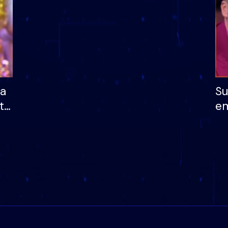
ha
Su
të
em
më
në
nu