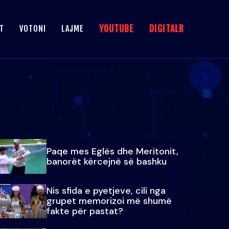
YOUTUBE
DIGITALB
T
VOTONI
LAJME
Paqe mes Eglës dhe Meritonit,
banorët kërcejnë së bashku
Nis sfida e pyetjeve, cili nga
grupet memorizoi më shumë
fakte për pastat?