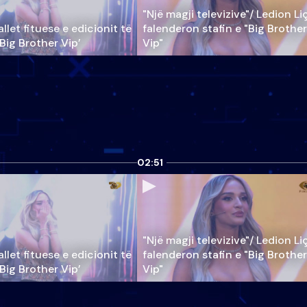
"Një magji televizive"/ Ledion Li
llet fituese e edicionit të
falenderon stafin e "Big Brother
‘Big Brother Vip’
Vip"
02:51
"Një magji televizive"/ Ledion Li
llet fituese e edicionit të
falenderon stafin e "Big Brother
‘Big Brother Vip’
Vip"