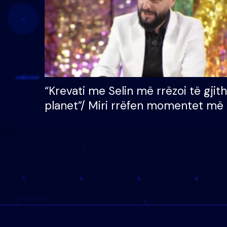
“Krevati me Selin më rrëzoi të gjit
planet”/ Miri rrëfen momentet më 
bukura në shtëpinë e BB VIP: Do 
mungojë zilja e mëngjesit kur…