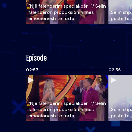
"Një falenderim special për…"/ Selin
falënderon produksionin mes
Selin shpa
emocionesh të forta
pestë të 
Episode
02:57
02:56
"Një falenderim special për…"/ Selin
falënderon produksionin mes
Selin shpa
emocionesh të forta
pestë të 