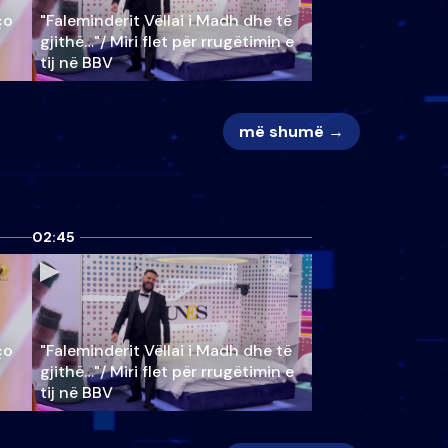
ço
"Faleminderit Vëllai i Madh dhe të
gjithë…"/ Miri flet për rrugëtimin e
tij në BBV
më shumë →
02:45
ço
"Faleminderit Vëllai i Madh dhe të
gjithë…"/ Miri flet për rrugëtimin e
tij në BBV