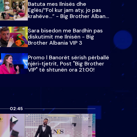
Batuta mes Ilnisës dhe
Eglës/“Fol kur jam aty, jo pas
krahëve…” - Big Brother Albania
VIP 3
Sara bisedon me Bardhin pas
diskutimit me Ilnisën - Big
Brother Albania VIP 3
Promo l Banorët sërish përballë
njëri-tjetrit, Post "Big Brother
VIP" të shtunën ora 21:00!
02:45