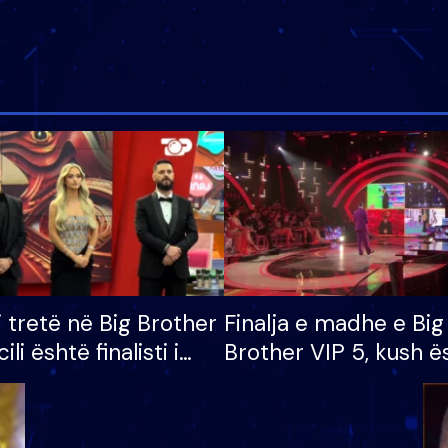
i tretë në Big Brother
Finalja e madhe e Big
cili është finalisti i
Brother VIP 5, kush ë
 që lë shtëpinë
banori i parë që lë sh
dhe humb mundësinë
të fituar çmimin e m