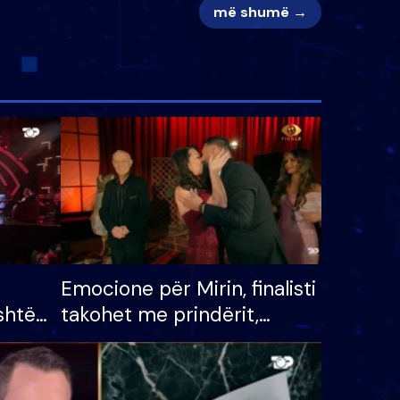
më shumë →
Emocione për Mirin, finalisti
shtë
takohet me prindërit,
tëpinë
vajzën dhe bashkëshorten:
 për
S’kemi ndonjë letër divorci
adh
apo jo?