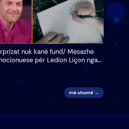
rprizat nuk kanë fund/ Mesazhe
ocionuese për Ledion Liçon nga
na dhe fëmijët e tij, moderatori
k i mban dot lotët: Nuk meritoj…
më shumë →