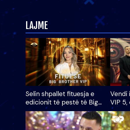
LAJME
Selin shpallet fituesja e
Vendi 
edicionit të pestë të Big
VIP 5, 
Brother VIP, rrëmben
radhës
çmimin e madh prej 100
mijë eurosh