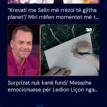
“Krevati me Selin më rrëzoi të gjitha
planet”/ Miri rrëfen momentet më të
bukura në shtëpinë e BB VIP: Do më
mungojë zilja e mëngjesit kur…
Surprizat nuk kanë fund/ Mesazhe
emocionuese për Ledion Liçon nga
nëna dhe fëmijët e tij, moderatori
nuk i mban dot lotët: Nuk meritoj…