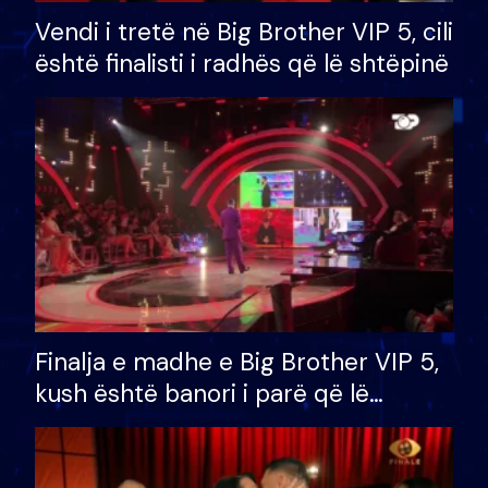
Vendi i tretë në Big Brother VIP 5, cili
është finalisti i radhës që lë shtëpinë
Finalja e madhe e Big Brother VIP 5,
kush është banori i parë që lë
shtëpinë dhe humb mundësinë për
të fituar çmimin e madh