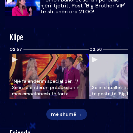
njëri-tjetrit, Post "Big Brother VIP"
të shtunën ora 21:00!
Klipe
02:57
02:56
"Një falenderim special për…"/
Selin falënderon produksionin
Selin shpallet fitu
mes emocionesh të forta
të pestë të ‘Big Br
më shumë →