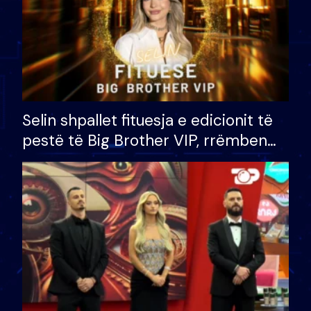
Selin shpallet fituesja e edicionit të
pestë të Big Brother VIP, rrëmben
çmimin e madh prej 100 mijë eurosh