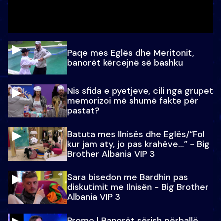
Paqe mes Eglës dhe Meritonit,
banorët kërcejnë së bashku
Nis sfida e pyetjeve, cili nga grupet
memorizoi më shumë fakte për
pastat?
Batuta mes Ilnisës dhe Eglës/“Fol
kur jam aty, jo pas krahëve…” - Big
Brother Albania VIP 3
Sara bisedon me Bardhin pas
diskutimit me Ilnisën - Big Brother
Albania VIP 3
Promo l Banorët sërish përballë