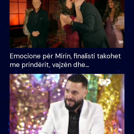
Emocione për Mirin, finalisti takohet
me prindërit, vajzën dhe
bashkëshorten: S’kemi ndonjë letër
divorci apo jo?