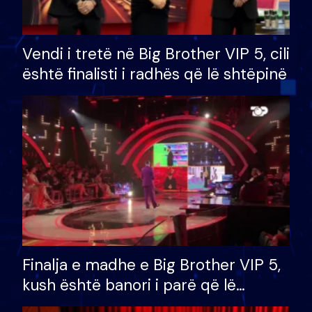
Vendi i tretë në Big Brother VIP 5, cili
është finalisti i radhës që lë shtëpinë
Finalja e madhe e Big Brother VIP 5,
kush është banori i parë që lë
shtëpinë dhe humb mundësinë për