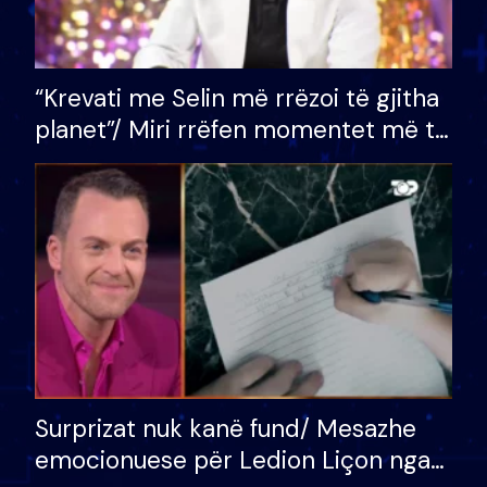
“Krevati me Selin më rrëzoi të gjitha
planet”/ Miri rrëfen momentet më të
bukura në shtëpinë e BB VIP: Do më
mungojë zilja e mëngjesit kur…
Surprizat nuk kanë fund/ Mesazhe
emocionuese për Ledion Liçon nga