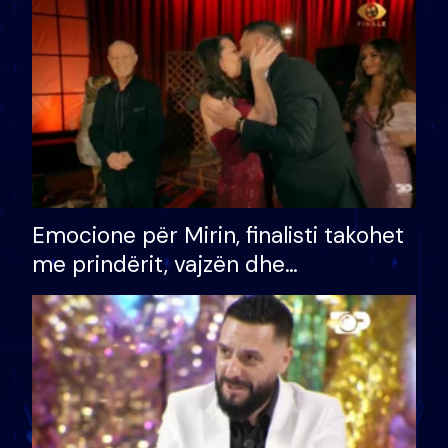
të fituar çmimin e madh
Emocione për Mirin, finalisti takohet
me prindërit, vajzën dhe
bashkëshorten: S’kemi ndonjë letër
divorci apo jo?