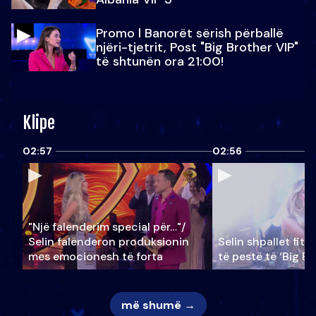
Promo l Banorët sërish përballë
njëri-tjetrit, Post "Big Brother VIP"
të shtunën ora 21:00!
Klipe
02:57
02:56
"Një falenderim special për…"/
Selin falënderon produksionin
Selin shpallet fitu
mes emocionesh të forta
të pestë të ‘Big Br
më shumë →