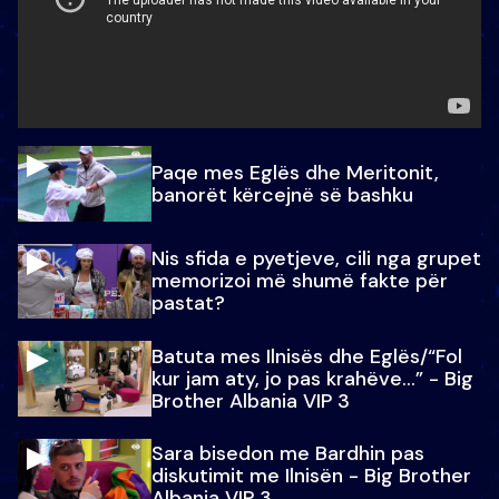
Paqe mes Eglës dhe Meritonit,
banorët kërcejnë së bashku
Nis sfida e pyetjeve, cili nga grupet
memorizoi më shumë fakte për
pastat?
Batuta mes Ilnisës dhe Eglës/“Fol
kur jam aty, jo pas krahëve…” - Big
Brother Albania VIP 3
Sara bisedon me Bardhin pas
diskutimit me Ilnisën - Big Brother
Albania VIP 3