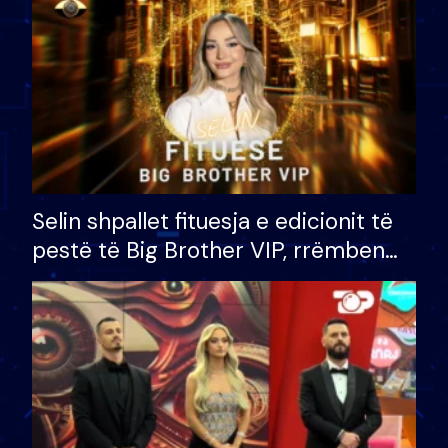
Selin shpallet fituesja e edicionit të
pestë të Big Brother VIP, rrëmben
çmimin e madh prej 100 mijë eurosh