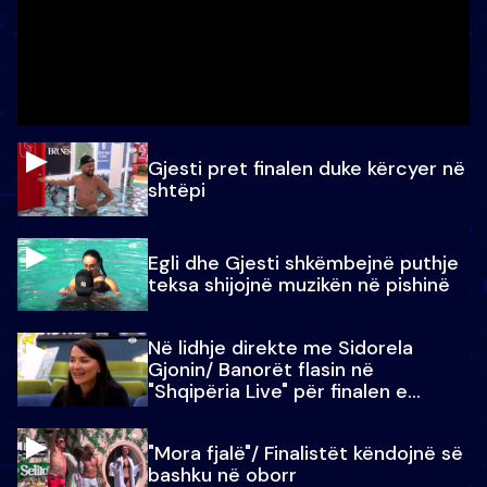
Gjesti pret finalen duke kërcyer në
shtëpi
Egli dhe Gjesti shkëmbejnë puthje
teksa shijojnë muzikën në pishinë
Në lidhje direkte me Sidorela
Gjonin/ Banorët flasin në
"Shqipëria Live" për finalen e
madhe
"Mora fjalë"/ Finalistët këndojnë së
bashku në oborr