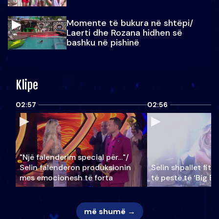
Momente të bukura në shtëpi/
Laerti dhe Rozana hidhen së
bashku në pishinë
Klipe
02:57
02:56
"Një falenderim special për…"/
Selin falënderon produksionin
Selin shpallet fitu
mes emocionesh të forta
të pestë të ‘Big Br
më shumë →