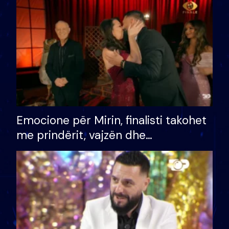
të fituar çmimin e madh
Emocione për Mirin, finalisti takohet
me prindërit, vajzën dhe
bashkëshorten: S’kemi ndonjë letër
divorci apo jo?