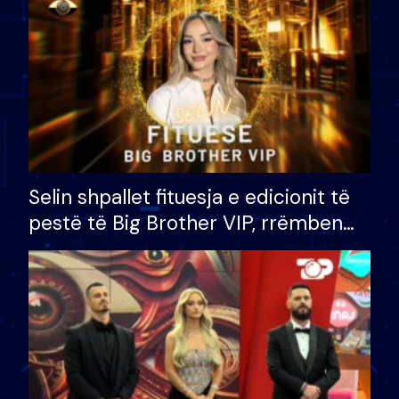
Selin shpallet fituesja e edicionit të
pestë të Big Brother VIP, rrëmben
çmimin e madh prej 100 mijë eurosh