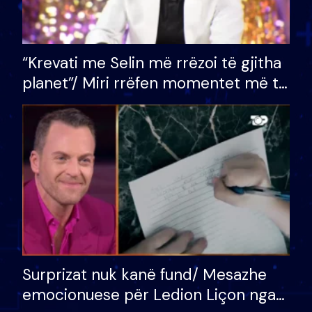
“Krevati me Selin më rrëzoi të gjitha
planet”/ Miri rrëfen momentet më të
bukura në shtëpinë e BB VIP: Do më
mungojë zilja e mëngjesit kur…
Surprizat nuk kanë fund/ Mesazhe
emocionuese për Ledion Liçon nga