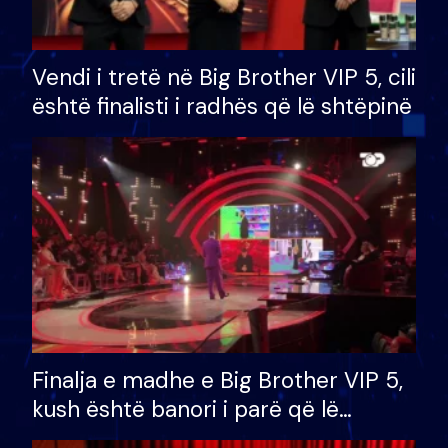
Vendi i tretë në Big Brother VIP 5, cili
është finalisti i radhës që lë shtëpinë
Finalja e madhe e Big Brother VIP 5,
kush është banori i parë që lë
shtëpinë dhe humb mundësinë për