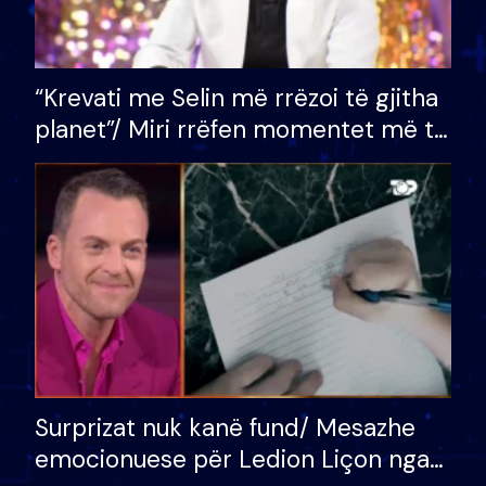
“Krevati me Selin më rrëzoi të gjitha
planet”/ Miri rrëfen momentet më të
bukura në shtëpinë e BB VIP: Do më
mungojë zilja e mëngjesit kur…
Surprizat nuk kanë fund/ Mesazhe
emocionuese për Ledion Liçon nga