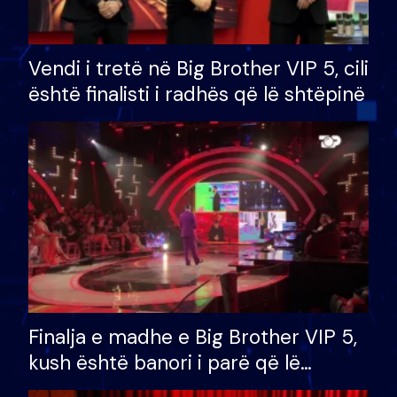
Vendi i tretë në Big Brother VIP 5, cili
është finalisti i radhës që lë shtëpinë
Finalja e madhe e Big Brother VIP 5,
kush është banori i parë që lë
shtëpinë dhe humb mundësinë për