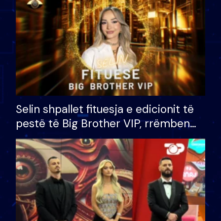
Selin shpallet fituesja e edicionit të
pestë të Big Brother VIP, rrëmben
çmimin e madh prej 100 mijë eurosh