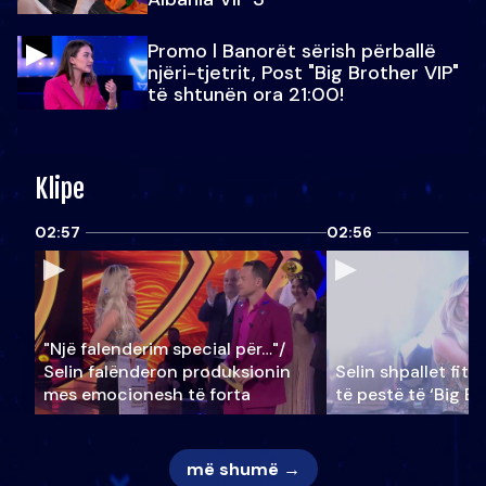
Promo l Banorët sërish përballë
njëri-tjetrit, Post "Big Brother VIP"
të shtunën ora 21:00!
Klipe
02:57
02:56
"Një falenderim special për…"/
Selin falënderon produksionin
Selin shpallet fitu
mes emocionesh të forta
të pestë të ‘Big Br
më shumë →