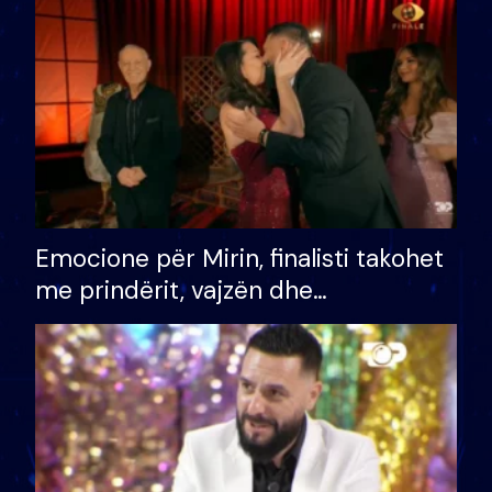
të fituar çmimin e madh
Emocione për Mirin, finalisti takohet
me prindërit, vajzën dhe
bashkëshorten: S’kemi ndonjë letër
divorci apo jo?