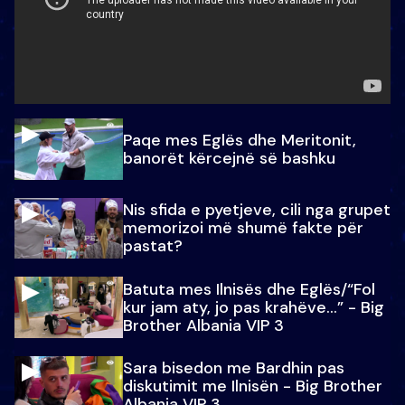
Paqe mes Eglës dhe Meritonit,
banorët kërcejnë së bashku
Nis sfida e pyetjeve, cili nga grupet
memorizoi më shumë fakte për
pastat?
Batuta mes Ilnisës dhe Eglës/“Fol
kur jam aty, jo pas krahëve…” - Big
Brother Albania VIP 3
Sara bisedon me Bardhin pas
diskutimit me Ilnisën - Big Brother
Albania VIP 3