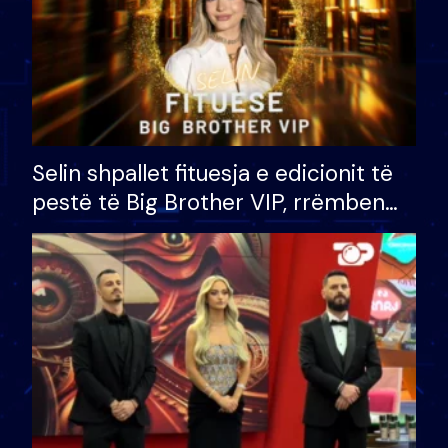
Selin shpallet fituesja e edicionit të
pestë të Big Brother VIP, rrëmben
çmimin e madh prej 100 mijë eurosh