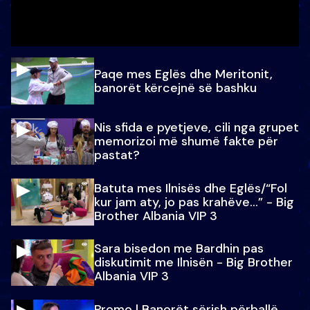
Paqe mes Eglës dhe Meritonit,
banorët kërcejnë së bashku
Nis sfida e pyetjeve, cili nga grupet
memorizoi më shumë fakte për
pastat?
Batuta mes Ilnisës dhe Eglës/“Fol
kur jam aty, jo pas krahëve…” - Big
Brother Albania VIP 3
Sara bisedon me Bardhin pas
diskutimit me Ilnisën - Big Brother
Albania VIP 3
Promo l Banorët sërish përballë