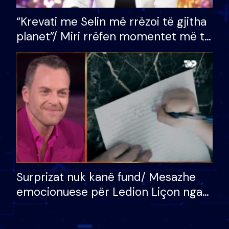
“Krevati me Selin më rrëzoi të gjitha
planet”/ Miri rrëfen momentet më të
bukura në shtëpinë e BB VIP: Do më
mungojë zilja e mëngjesit kur…
Surprizat nuk kanë fund/ Mesazhe
emocionuese për Ledion Liçon nga
nëna dhe fëmijët e tij, moderatori
nuk i mban dot lotët: Nuk meritoj…