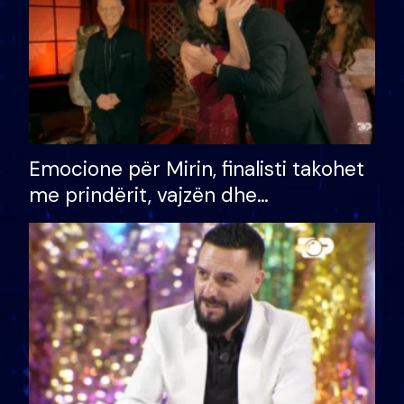
Emocione për Mirin, finalisti takohet
me prindërit, vajzën dhe
bashkëshorten: S’kemi ndonjë letër
divorci apo jo?