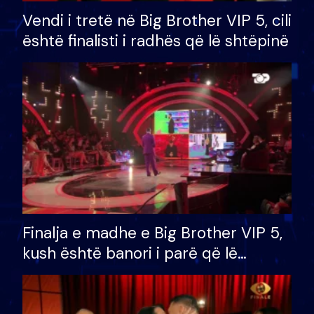
Vendi i tretë në Big Brother VIP 5, cili
është finalisti i radhës që lë shtëpinë
Finalja e madhe e Big Brother VIP 5,
kush është banori i parë që lë
shtëpinë dhe humb mundësinë për
të fituar çmimin e madh