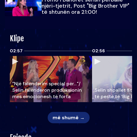
njëri-tjetrit, Post "Big Brother VIP"
të shtunën ora 21:00!
Klipe
02:57
02:56
"Një falenderim special për…"/
Selin falënderon produksionin
Selin shpallet fitu
mes emocionesh të forta
të pestë të ‘Big Br
më shumë →