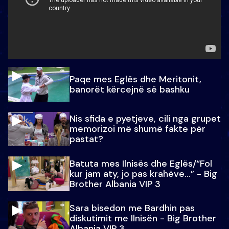
Paqe mes Eglës dhe Meritonit,
banorët kërcejnë së bashku
Nis sfida e pyetjeve, cili nga grupet
memorizoi më shumë fakte për
pastat?
Batuta mes Ilnisës dhe Eglës/“Fol
kur jam aty, jo pas krahëve…” - Big
Brother Albania VIP 3
Sara bisedon me Bardhin pas
diskutimit me Ilnisën - Big Brother
Albania VIP 3