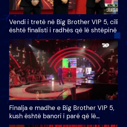
Vendi i tretë në Big Brother VIP 5, cili
është finalisti i radhës që lë shtëpinë
Finalja e madhe e Big Brother VIP 5,
kush është banori i parë që lë
shtëpinë dhe humb mundësinë për