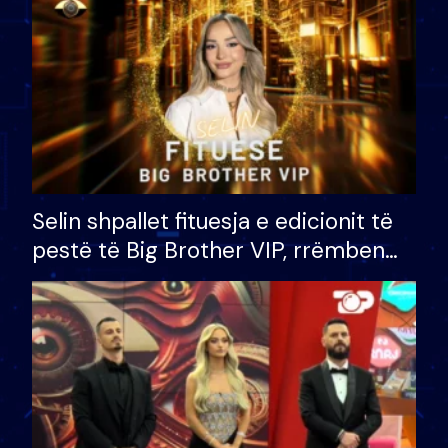
Selin shpallet fituesja e edicionit të
pestë të Big Brother VIP, rrëmben
çmimin e madh prej 100 mijë eurosh