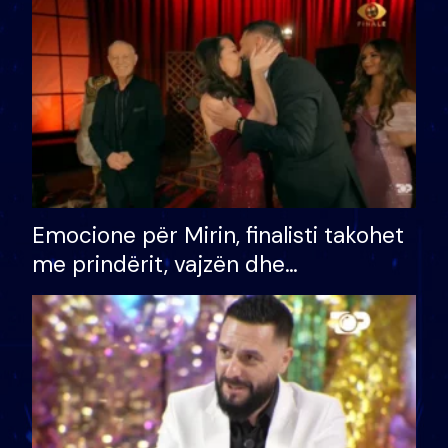
të fituar çmimin e madh
Emocione për Mirin, finalisti takohet
me prindërit, vajzën dhe
bashkëshorten: S’kemi ndonjë letër
divorci apo jo?