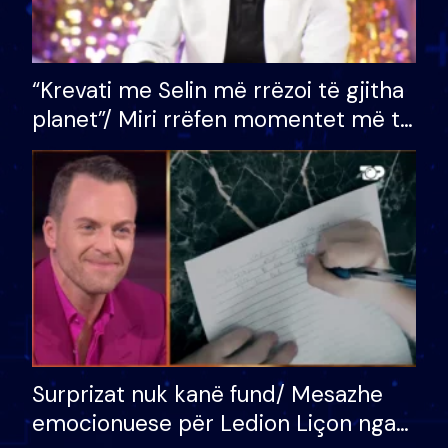
“Krevati me Selin më rrëzoi të gjitha
planet”/ Miri rrëfen momentet më të
bukura në shtëpinë e BB VIP: Do më
mungojë zilja e mëngjesit kur…
Surprizat nuk kanë fund/ Mesazhe
emocionuese për Ledion Liçon nga