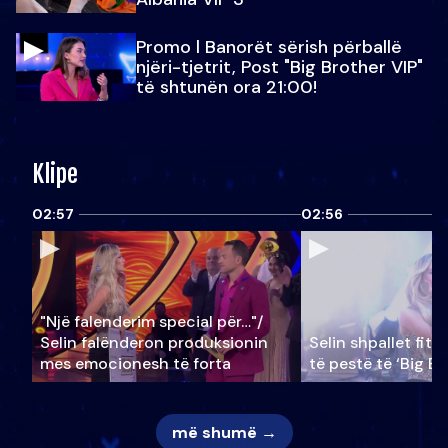
Promo l Banorët sërish përballë
njëri-tjetrit, Post "Big Brother VIP"
të shtunën ora 21:00!
Klipe
02:57
02:56
"Një falenderim special për…"/
Selin falënderon produksionin
Selin shpallet fitu
mes emocionesh të forta
të pestë të ‘Big Br
më shumë →