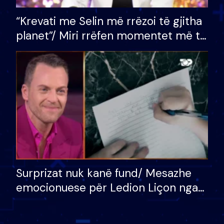
“Krevati me Selin më rrëzoi të gjitha
planet”/ Miri rrëfen momentet më të
bukura në shtëpinë e BB VIP: Do më
mungojë zilja e mëngjesit kur…
Surprizat nuk kanë fund/ Mesazhe
emocionuese për Ledion Liçon nga
nëna dhe fëmijët e tij, moderatori
nuk i mban dot lotët: Nuk meritoj…