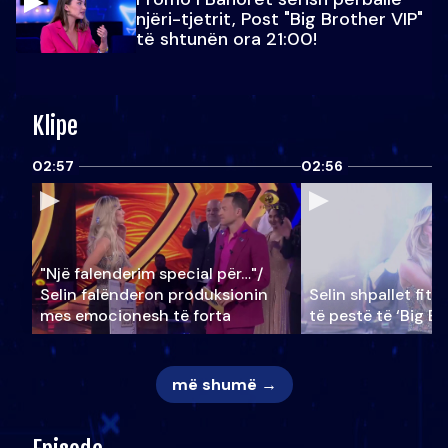
njëri-tjetrit, Post "Big Brother VIP"
të shtunën ora 21:00!
Klipe
02:57
02:56
"Një falenderim special për…"/
Selin falënderon produksionin
Selin shpallet fitu
mes emocionesh të forta
të pestë të ‘Big Br
më shumë →