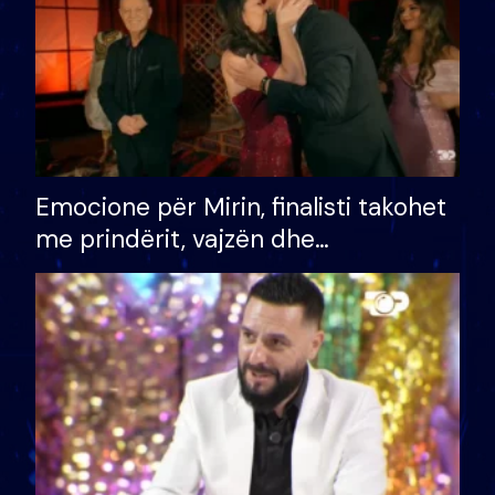
Emocione për Mirin, finalisti takohet
me prindërit, vajzën dhe
bashkëshorten: S’kemi ndonjë letër
divorci apo jo?