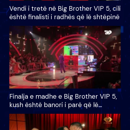
Vendi i tretë në Big Brother VIP 5, cili
është finalisti i radhës që lë shtëpinë
Finalja e madhe e Big Brother VIP 5,
kush është banori i parë që lë
shtëpinë dhe humb mundësinë për
të fituar çmimin e madh