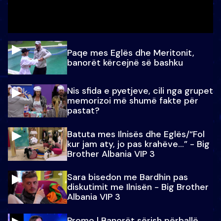
Paqe mes Eglës dhe Meritonit,
banorët kërcejnë së bashku
Nis sfida e pyetjeve, cili nga grupet
memorizoi më shumë fakte për
pastat?
Batuta mes Ilnisës dhe Eglës/“Fol
kur jam aty, jo pas krahëve…” - Big
Brother Albania VIP 3
Sara bisedon me Bardhin pas
diskutimit me Ilnisën - Big Brother
Albania VIP 3
Promo l Banorët sërish përballë