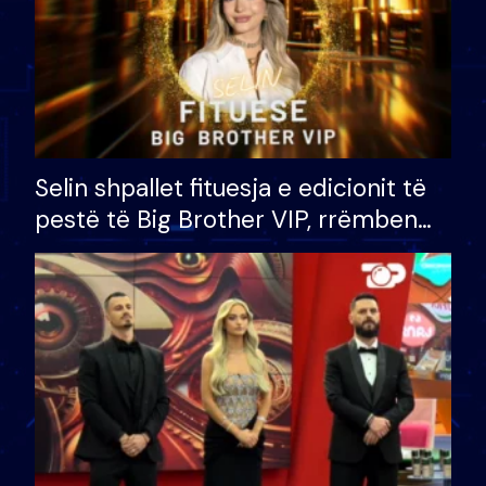
Selin shpallet fituesja e edicionit të
pestë të Big Brother VIP, rrëmben
çmimin e madh prej 100 mijë eurosh