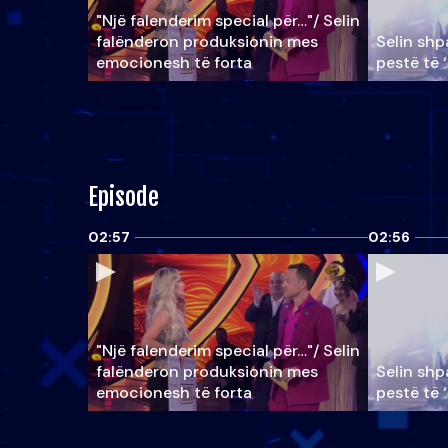
"Një falenderim special për…"/ Selin
falënderon produksionin mes
Selin shpa
emocionesh të forta
pestë të 
Episode
02:57
02:56
"Një falenderim special për…"/ Selin
falënderon produksionin mes
Selin shpa
emocionesh të forta
pestë të 