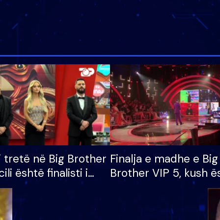
i tretë në Big Brother
Finalja e madhe e Big
cili është finalisti i
Brother VIP 5, kush ë
 që lë shtëpinë
banori i parë që lë sh
dhe humb mundësinë
të fituar çmimin e m