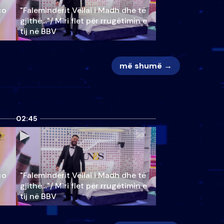
ço
"Faleminderit Vëllai i Madh dhe të
gjithë…"/ Miri flet për rrugëtimin e
tij në BBV
më shumë →
02:45
ço
"Faleminderit Vëllai i Madh dhe të
gjithë…"/ Miri flet për rrugëtimin e
tij në BBV