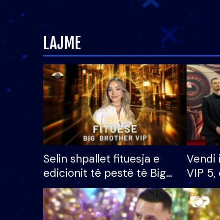
LAJME
Selin shpallet fituesja e
Vendi 
edicionit të pestë të Big
VIP 5, 
Brother VIP, rrëmben
radhës
çmimin e madh prej 100
mijë eurosh