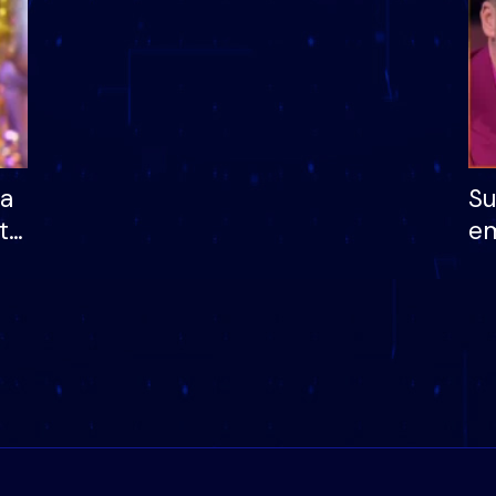
ha
Su
të
em
më
në
nu