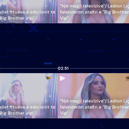
"Një magji televizive"/ Ledion Li
llet fituese e edicionit të
falenderon stafin e "Big Brother
‘Big Brother Vip’
Vip"
02:51
"Një magji televizive"/ Ledion Li
llet fituese e edicionit të
falenderon stafin e "Big Brother
‘Big Brother Vip’
Vip"