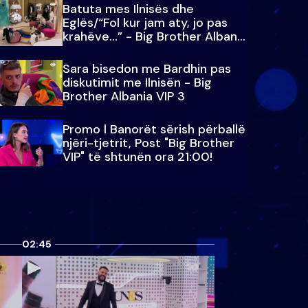
Batuta mes Ilnisës dhe
Eglës/“Fol kur jam aty, jo pas
krahëve…” - Big Brother Albania
VIP 3
Sara bisedon me Bardhin pas
diskutimit me Ilnisën - Big
Brother Albania VIP 3
Promo l Banorët sërish përballë
njëri-tjetrit, Post "Big Brother
VIP" të shtunën ora 21:00!
02:45