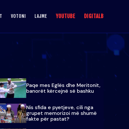
YOUTUBE
DIGITALB
T
VOTONI
LAJME
Paqe mes Eglës dhe Meritonit,
banorët kërcejnë së bashku
Nis sfida e pyetjeve, cili nga
grupet memorizoi më shumë
fakte për pastat?