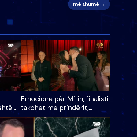
më shumë →
Emocione për Mirin, finalisti
shtë
takohet me prindërit,
tëpinë
vajzën dhe bashkëshorten:
 për
S’kemi ndonjë letër divorci
adh
apo jo?