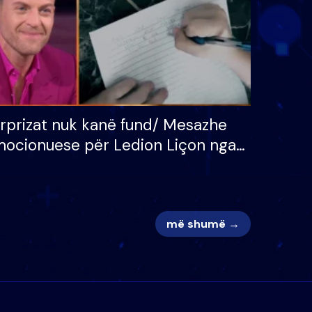
rprizat nuk kanë fund/ Mesazhe
ocionuese për Ledion Liçon nga
na dhe fëmijët e tij, moderatori
k i mban dot lotët: Nuk meritoj…
më shumë →