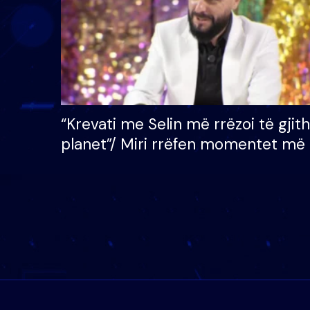
“Krevati me Selin më rrëzoi të gjit
planet”/ Miri rrëfen momentet më 
bukura në shtëpinë e BB VIP: Do 
mungojë zilja e mëngjesit kur…