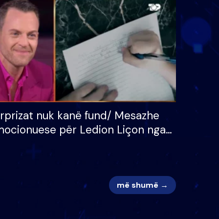
 për
S’kemi ndonjë letër divorci
adh
apo jo?
rprizat nuk kanë fund/ Mesazhe
ocionuese për Ledion Liçon nga
na dhe fëmijët e tij, moderatori
k i mban dot lotët: Nuk meritoj…
më shumë →