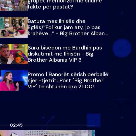
grupet memorizoi më shumë
fakte për pastat?
Batuta mes Ilnisës dhe
Eglës/“Fol kur jam aty, jo pas
krahëve…” - Big Brother Albania
VIP 3
Sara bisedon me Bardhin pas
diskutimit me Ilnisën - Big
Brother Albania VIP 3
Promo l Banorët sërish përballë
njëri-tjetrit, Post "Big Brother
VIP" të shtunën ora 21:00!
02:45