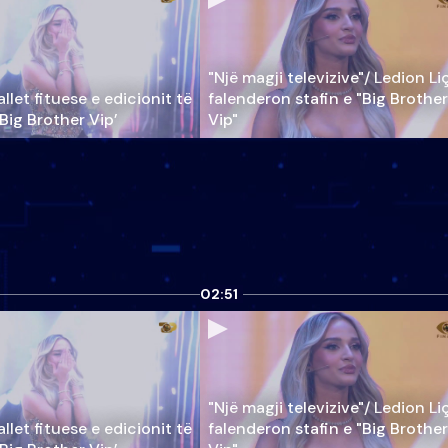
"Një magji televizive"/ Ledion Li
llet fituese e edicionit të
falenderon stafin e "Big Brother
‘Big Brother Vip’
Vip"
02:51
"Një magji televizive"/ Ledion Li
llet fituese e edicionit të
falenderon stafin e "Big Brother