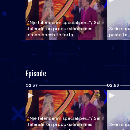
"Një falenderim special për…"/ Selin
falënderon produksionin mes
Selin shpa
emocionesh të forta
pestë të 
Episode
02:57
02:56
"Një falenderim special për…"/ Selin
falënderon produksionin mes
Selin shpa