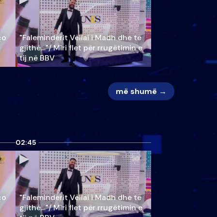
ço
"Faleminderit Vëllai i Madh dhe të
gjithë…"/ Miri flet për rrugëtimin e
tij në BBV
më shumë →
02:45
ço
"Faleminderit Vëllai i Madh dhe të
gjithë…"/ Miri flet për rrugëtimin e