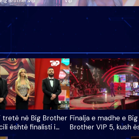
‘Big Brother Vip’
Vip"
i tretë në Big Brother
Finalja e madhe e Big
cili është finalisti i
Brother VIP 5, kush ë
 që lë shtëpinë
banori i parë që lë sh