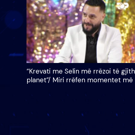
çmimin e madh prej 100
mijë eurosh
“Krevati me Selin më rrëzoi të gjit
planet”/ Miri rrëfen momentet më 
bukura në shtëpinë e BB VIP: Do 
mungojë zilja e mëngjesit kur…