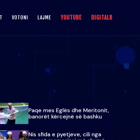
YOUTUBE
DIGITALB
T
VOTONI
LAJME
Paqe mes Eglës dhe Meritonit,
banorët kërcejnë së bashku
Nis sfida e pyetjeve, cili nga