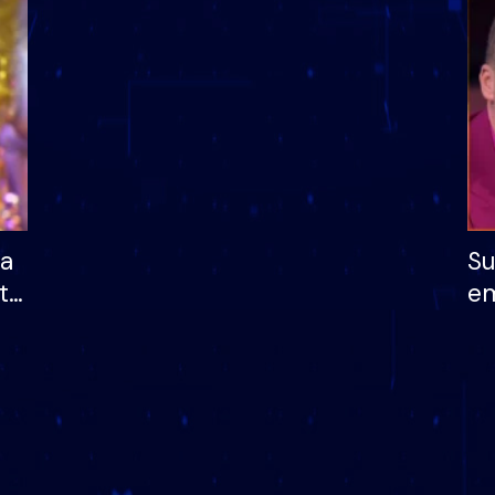
dhe humb mundësinë
të fituar çmimin e m
ha
Su
të
em
më
në
nu