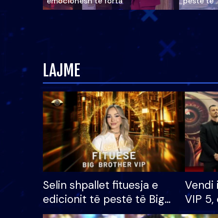
emocionesh të forta
pestë të 
LAJME
Selin shpallet fituesja e
Vendi 
edicionit të pestë të Big
VIP 5, 
Brother VIP, rrëmben
radhës