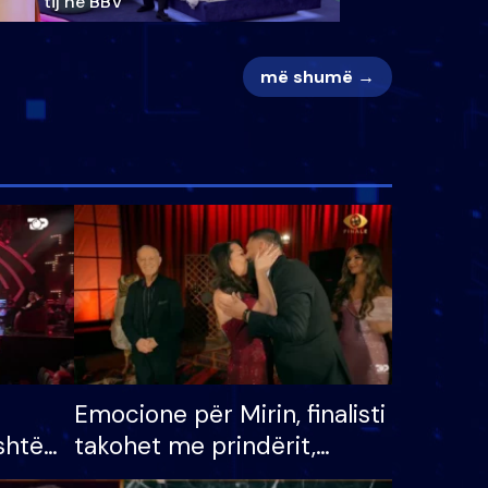
tij në BBV
më shumë →
Emocione për Mirin, finalisti
shtë
takohet me prindërit,
tëpinë
vajzën dhe bashkëshorten: