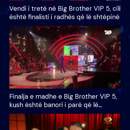
Vendi i tretë në Big Brother VIP 5, cili
është finalisti i radhës që lë shtëpinë
Finalja e madhe e Big Brother VIP 5,
kush është banori i parë që lë
shtëpinë dhe humb mundësinë për
të fituar çmimin e madh