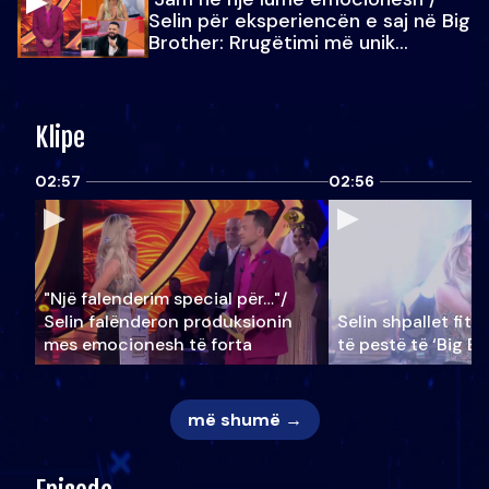
Selin për eksperiencën e saj në Big
Brother: Rrugëtimi më unik…
Klipe
02:57
02:56
"Një falenderim special për…"/
Selin falënderon produksionin
Selin shpallet fitu
mes emocionesh të forta
të pestë të ‘Big Br
më shumë →