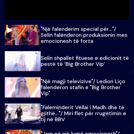
"Një falenderim special për…"/
Selin falënderon produksionin mes
emocionesh të forta
Selin shpallet fituese e edicionit të
pestë të ‘Big Brother Vip’
"Një magji televizive"/ Ledion Liço
falenderon stafin e "Big Brother
Vip"
"Faleminderit Vëllai i Madh dhe të
gjithë…"/ Miri flet për rrugëtimin e
tij në BBV
"Jam në një lumë emocionesh"/