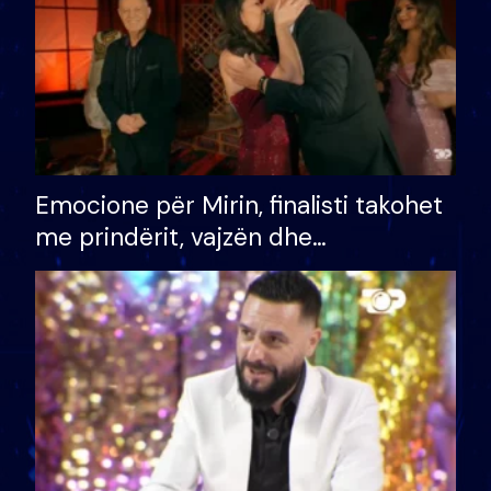
Emocione për Mirin, finalisti takohet
me prindërit, vajzën dhe
bashkëshorten: S’kemi ndonjë letër
divorci apo jo?