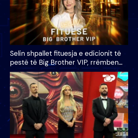
Selin shpallet fituesja e edicionit të
pestë të Big Brother VIP, rrëmben
çmimin e madh prej 100 mijë eurosh