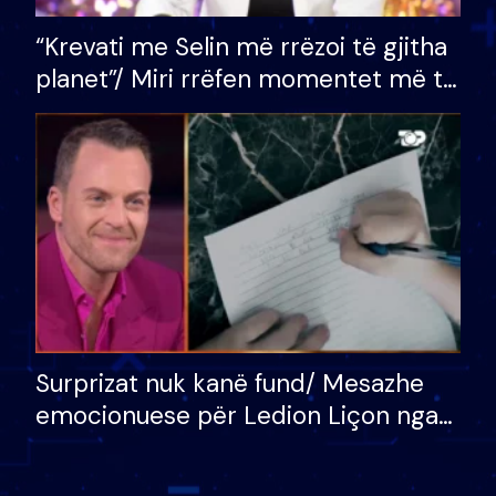
“Krevati me Selin më rrëzoi të gjitha
planet”/ Miri rrëfen momentet më të
bukura në shtëpinë e BB VIP: Do më
mungojë zilja e mëngjesit kur…
Surprizat nuk kanë fund/ Mesazhe
emocionuese për Ledion Liçon nga
nëna dhe fëmijët e tij, moderatori
nuk i mban dot lotët: Nuk meritoj…