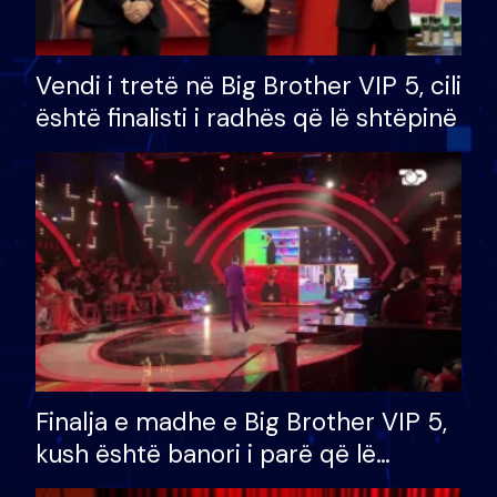
Vendi i tretë në Big Brother VIP 5, cili
është finalisti i radhës që lë shtëpinë
Finalja e madhe e Big Brother VIP 5,
kush është banori i parë që lë
shtëpinë dhe humb mundësinë për