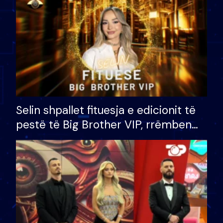
Selin shpallet fituesja e edicionit të
pestë të Big Brother VIP, rrëmben
çmimin e madh prej 100 mijë eurosh