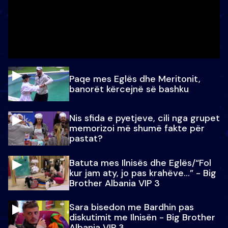
Paqe mes Eglës dhe Meritonit,
banorët kërcejnë së bashku
Nis sfida e pyetjeve, cili nga grupet
memorizoi më shumë fakte për
pastat?
Batuta mes Ilnisës dhe Eglës/“Fol
kur jam aty, jo pas krahëve…” - Big
Brother Albania VIP 3
Sara bisedon me Bardhin pas
diskutimit me Ilnisën - Big Brother
Albania VIP 3