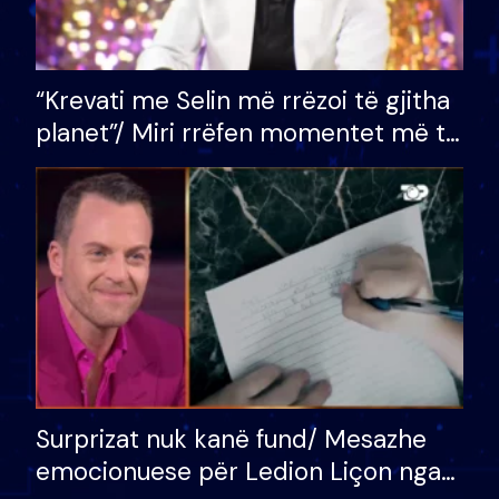
“Krevati me Selin më rrëzoi të gjitha
planet”/ Miri rrëfen momentet më të
bukura në shtëpinë e BB VIP: Do më
mungojë zilja e mëngjesit kur…
Surprizat nuk kanë fund/ Mesazhe
emocionuese për Ledion Liçon nga