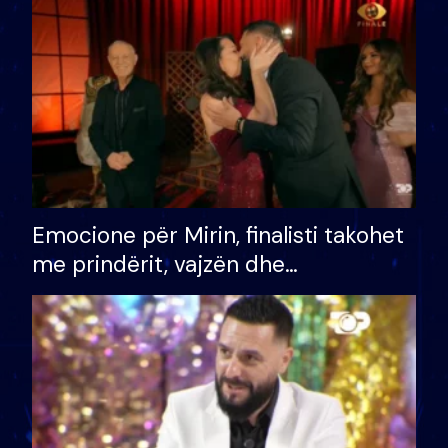
të fituar çmimin e madh
Emocione për Mirin, finalisti takohet
me prindërit, vajzën dhe
bashkëshorten: S’kemi ndonjë letër
divorci apo jo?