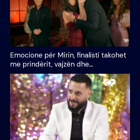
Emocione për Mirin, finalisti takohet
me prindërit, vajzën dhe
bashkëshorten: S’kemi ndonjë letër
divorci apo jo?