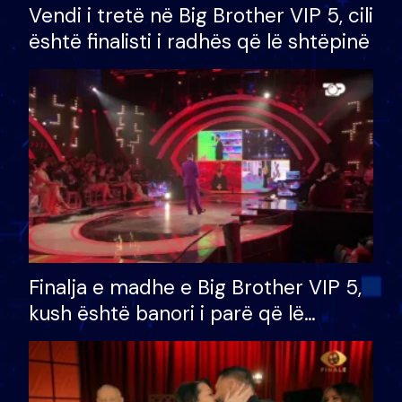
Vendi i tretë në Big Brother VIP 5, cili
është finalisti i radhës që lë shtëpinë
Finalja e madhe e Big Brother VIP 5,
kush është banori i parë që lë
shtëpinë dhe humb mundësinë për
të fituar çmimin e madh