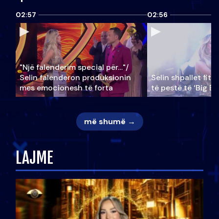
02:57
02:56
"Një falenderim special për…"/
Selin falënderon produksionin
Selin shpallet fitu
mes emocionesh të forta
të pestë të ‘Big Br
më shumë →
LAJME