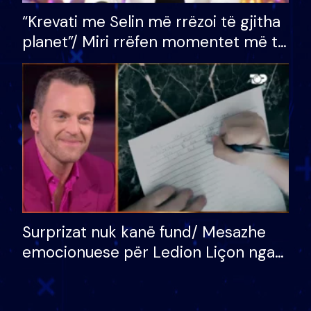
“Krevati me Selin më rrëzoi të gjitha
planet”/ Miri rrëfen momentet më të
bukura në shtëpinë e BB VIP: Do më
mungojë zilja e mëngjesit kur…
Surprizat nuk kanë fund/ Mesazhe
emocionuese për Ledion Liçon nga
nëna dhe fëmijët e tij, moderatori
nuk i mban dot lotët: Nuk meritoj…