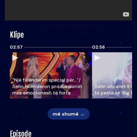
Klipe
02:57
02:56
"Një falenderim special për…"/
Selin falënderon produksionin
Selin shpallet fitu
mes emocionesh të forta
të pestë të ‘Big Br
më shumë →
Episode