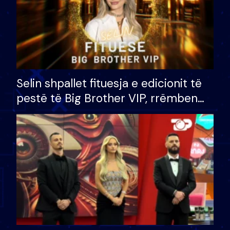
Selin shpallet fituesja e edicionit të
pestë të Big Brother VIP, rrëmben
çmimin e madh prej 100 mijë eurosh