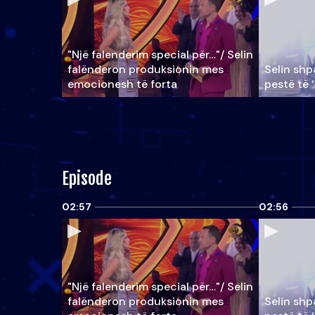
"Një falenderim special për…"/ Selin
falënderon produksionin mes
Selin shpa
emocionesh të forta
pestë të 
Episode
02:57
02:56
"Një falenderim special për…"/ Selin
falënderon produksionin mes
Selin shpa