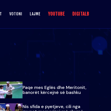
YOUTUBE
DIGITALB
T
VOTONI
LAJME
Paqe mes Eglës dhe Meritonit,
banorët kërcejnë së bashku
Nis sfida e pyetjeve, cili nga