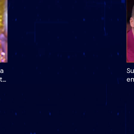
dhe humb mundësinë
të fituar çmimin e m
ha
Su
të
em
më
në
nu