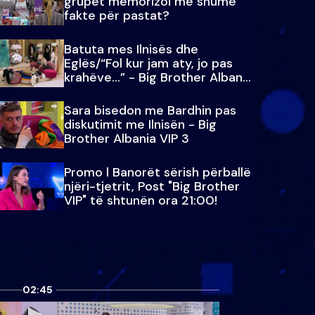
grupet memorizoi më shumë
fakte për pastat?
Batuta mes Ilnisës dhe
Eglës/“Fol kur jam aty, jo pas
krahëve…” - Big Brother Albania
VIP 3
Sara bisedon me Bardhin pas
diskutimit me Ilnisën - Big
Brother Albania VIP 3
Promo l Banorët sërish përballë
njëri-tjetrit, Post "Big Brother
VIP" të shtunën ora 21:00!
02:45