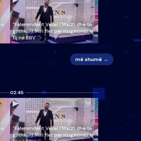
ço
"Faleminderit Vëllai i Madh dhe të
gjithë…"/ Miri flet për rrugëtimin e
tij në BBV
më shumë →
02:45
ço
"Faleminderit Vëllai i Madh dhe të
gjithë…"/ Miri flet për rrugëtimin e