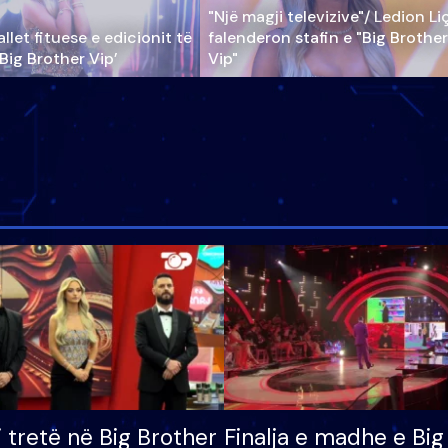
"Një magji televizive"/ Ledion Li
llet fituese e edicionit të
falenderon stafin e "Big Brother
‘Big Brother Vip’
Vip"
i tretë në Big Brother
Finalja e madhe e Big