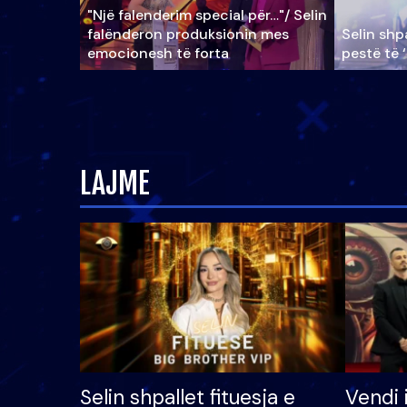
"Një falenderim special për…"/ Selin
falënderon produksionin mes
Selin shpa
emocionesh të forta
pestë të 
LAJME
Selin shpallet fituesja e
Vendi 