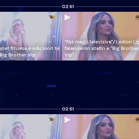
02:51
"Një magji televizive"/ Ledion Li
llet fituese e edicionit të
falenderon stafin e "Big Brother
‘Big Brother Vip’
Vip"
02:51