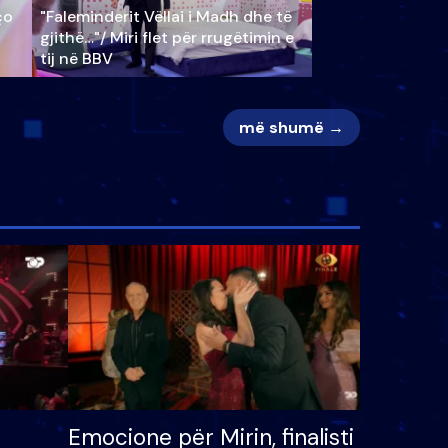
ço
"Faleminderit Vëllai i Madh dhe të
gjithë…"/ Miri flet për rrugëtimin e
tij në BBV
më shumë →
Emocione për Mirin, finalisti