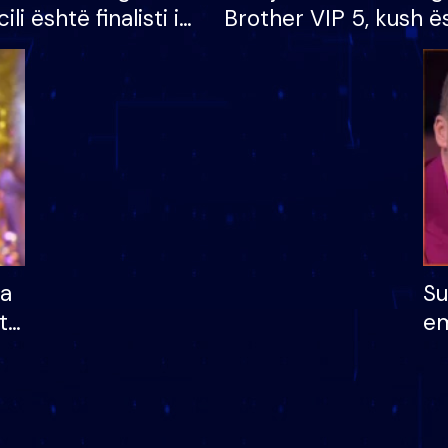
cili është finalisti i
Brother VIP 5, kush ë
 që lë shtëpinë
banori i parë që lë sh
dhe humb mundësinë
të fituar çmimin e m
ha
Su
të
em
më
në
nu