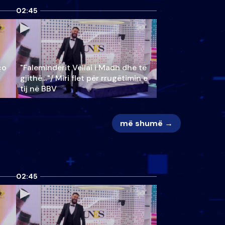
02:45
ço
"Faleminderit Vëllai i Madh dhe të
gjithë…"/ Miri flet për rrugëtimin e
tij në BBV
më shumë →
02:45