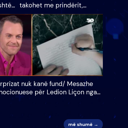
shtë
takohet me prindërit,
tëpinë
vajzën dhe bashkëshorten:
 për
S’kemi ndonjë letër divorci
adh
apo jo?
rprizat nuk kanë fund/ Mesazhe
ocionuese për Ledion Liçon nga
na dhe fëmijët e tij, moderatori
k i mban dot lotët: Nuk meritoj…
më shumë →