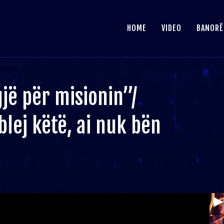
HOME
VIDEO
BANORË
gjë për misionin”/
blej këtë, ai nuk bën