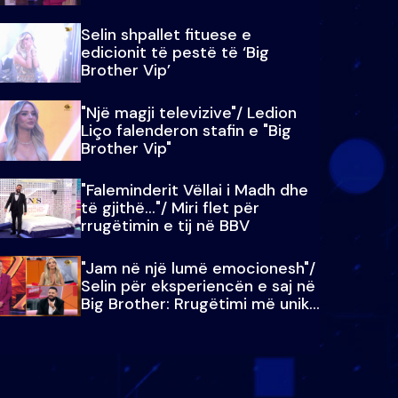
Selin shpallet fituese e
edicionit të pestë të ‘Big
Brother Vip’
"Një magji televizive"/ Ledion
Liço falenderon stafin e "Big
Brother Vip"
"Faleminderit Vëllai i Madh dhe
të gjithë…"/ Miri flet për
rrugëtimin e tij në BBV
"Jam në një lumë emocionesh"/
Selin për eksperiencën e saj në
Big Brother: Rrugëtimi më unik…