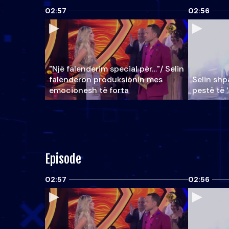
02:57
02:56
"Një falenderim special për…"/ Selin
falënderon produksionin mes
Selin shpa
emocionesh të forta
pestë të 
Episode
02:57
02:56