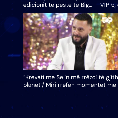
edicionit të pestë të Big
VIP 5, 
Brother VIP, rrëmben
radhës
çmimin e madh prej 100
mijë eurosh
“Krevati me Selin më rrëzoi të gjit
planet”/ Miri rrëfen momentet më 
bukura në shtëpinë e BB VIP: Do 
mungojë zilja e mëngjesit kur…