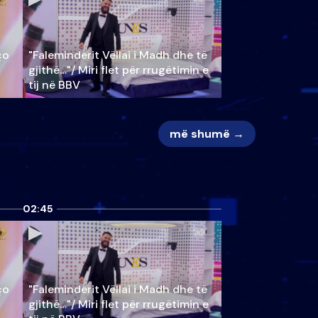
ço
"Faleminderit Vëllai i Madh dhe të
gjithë…"/ Miri flet për rrugëtimin e
tij në BBV
më shumë →
02:45
ço
"Faleminderit Vëllai i Madh dhe të
gjithë…"/ Miri flet për rrugëtimin e