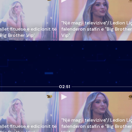
"Një magji televizive"/ Ledion Li
llet fituese e edicionit të
falenderon stafin e "Big Brother
‘Big Brother Vip’
Vip"
02:51
"Një magji televizive"/ Ledion Li
llet fituese e edicionit të
falenderon stafin e "Big Brother