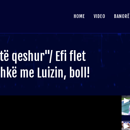
HOME
VIDEO
BANORË
ë qeshur"/ Efi flet
hkë me Luizin, boll!