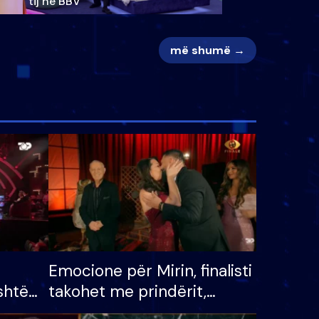
tij në BBV
më shumë →
Emocione për Mirin, finalisti
shtë
takohet me prindërit,
tëpinë
vajzën dhe bashkëshorten: