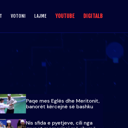
YOUTUBE
DIGITALB
T
VOTONI
LAJME
Paqe mes Eglës dhe Meritonit,
banorët kërcejnë së bashku
Nis sfida e pyetjeve, cili nga