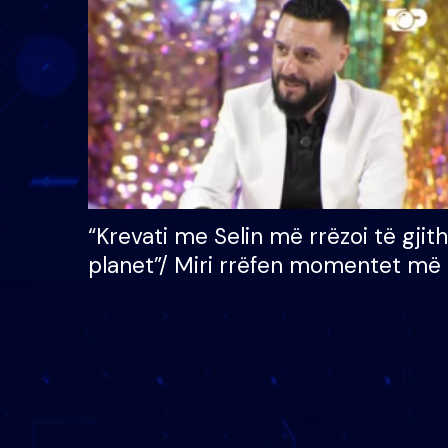
çmimin e madh prej 100
mijë eurosh
“Krevati me Selin më rrëzoi të gjit
planet”/ Miri rrëfen momentet më 
bukura në shtëpinë e BB VIP: Do 
mungojë zilja e mëngjesit kur…