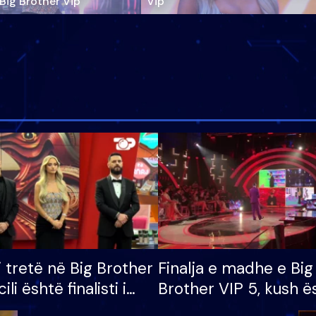
‘Big Brother Vip’
Vip"
i tretë në Big Brother
Finalja e madhe e Big
cili është finalisti i
Brother VIP 5, kush ë
 që lë shtëpinë
banori i parë që lë sh