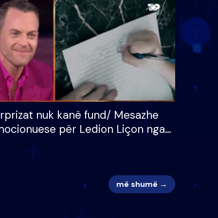
 për
S’kemi ndonjë letër divorci
adh
apo jo?
rprizat nuk kanë fund/ Mesazhe
ocionuese për Ledion Liçon nga
na dhe fëmijët e tij, moderatori
k i mban dot lotët: Nuk meritoj…
më shumë →