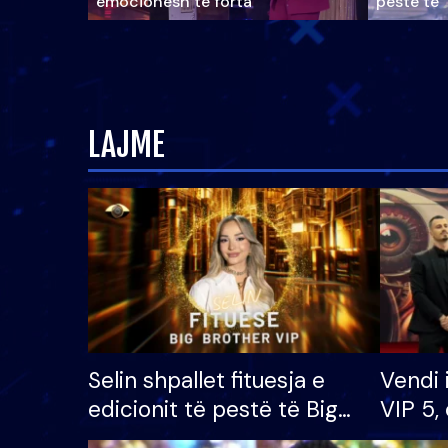
emocionesh të forta
pestë të 
LAJME
Selin shpallet fituesja e
Vendi 
edicionit të pestë të Big
VIP 5, 
Brother VIP, rrëmben
radhës