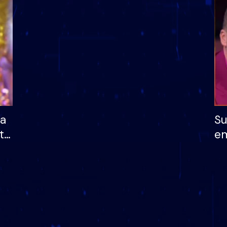
dhe humb mundësinë
të fituar çmimin e m
ha
Su
të
em
më
në
nu