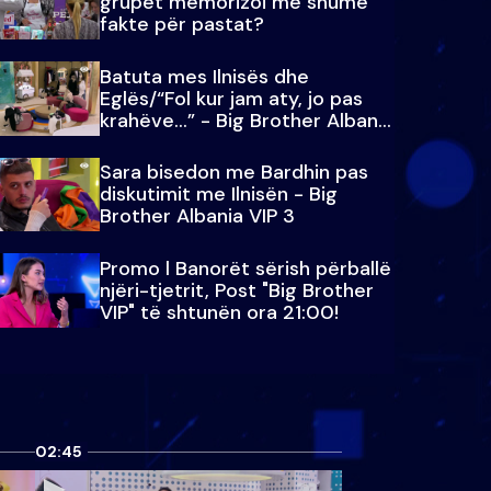
grupet memorizoi më shumë
fakte për pastat?
Batuta mes Ilnisës dhe
Eglës/“Fol kur jam aty, jo pas
krahëve…” - Big Brother Albania
VIP 3
Sara bisedon me Bardhin pas
diskutimit me Ilnisën - Big
Brother Albania VIP 3
Promo l Banorët sërish përballë
njëri-tjetrit, Post "Big Brother
VIP" të shtunën ora 21:00!
02:45