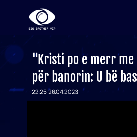
"Kristi po e merr me t
për banorin: U bë bas
22:25 26.04.2023