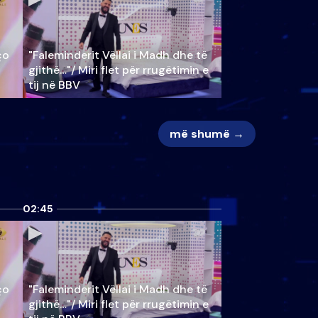
ço
"Faleminderit Vëllai i Madh dhe të
gjithë…"/ Miri flet për rrugëtimin e
tij në BBV
më shumë →
02:45
ço
"Faleminderit Vëllai i Madh dhe të
gjithë…"/ Miri flet për rrugëtimin e