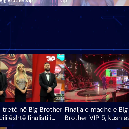
‘Big Brother Vip’
Vip"
i tretë në Big Brother
Finalja e madhe e Big
cili është finalisti i
Brother VIP 5, kush ë
 që lë shtëpinë
banori i parë që lë sh