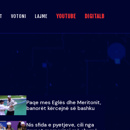
YOUTUBE
DIGITALB
T
VOTONI
LAJME
Paqe mes Eglës dhe Meritonit,
banorët kërcejnë së bashku
Nis sfida e pyetjeve, cili nga