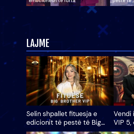
emocionesh të forta
pestë të 
LAJME
Selin shpallet fituesja e
Vendi 
edicionit të pestë të Big
VIP 5, 
Brother VIP, rrëmben
radhës