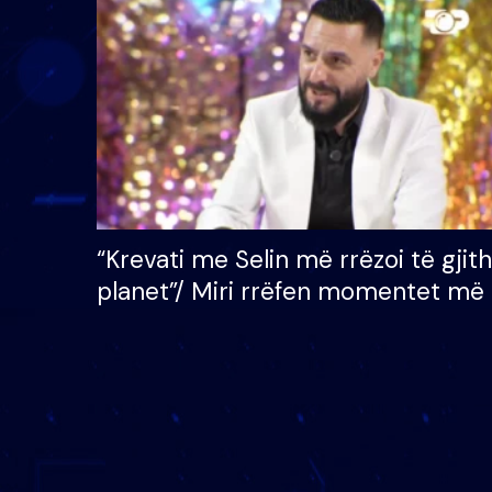
çmimin e madh prej 100
mijë eurosh
“Krevati me Selin më rrëzoi të gjit
planet”/ Miri rrëfen momentet më 
bukura në shtëpinë e BB VIP: Do 
mungojë zilja e mëngjesit kur…