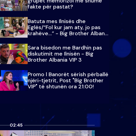
grupet memorizoi më shumë
fakte për pastat?
Batuta mes Ilnisës dhe
Eglës/“Fol kur jam aty, jo pas
krahëve…” - Big Brother Albania
VIP 3
Sara bisedon me Bardhin pas
diskutimit me Ilnisën - Big
Brother Albania VIP 3
Promo l Banorët sërish përballë
njëri-tjetrit, Post "Big Brother
VIP" të shtunën ora 21:00!
02:45