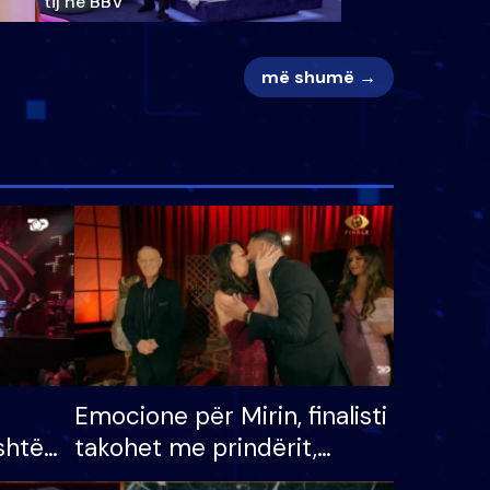
tij në BBV
më shumë →
Emocione për Mirin, finalisti
shtë
takohet me prindërit,
tëpinë
vajzën dhe bashkëshorten: