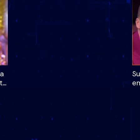
dhe humb mundësinë
të fituar çmimin e m
ha
Su
të
em
më
në
nu