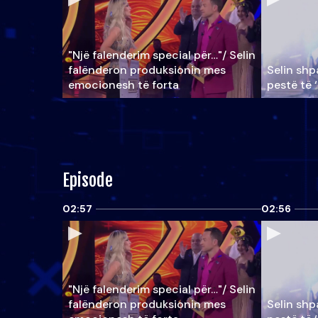
"Një falenderim special për…"/ Selin
falënderon produksionin mes
Selin shpa
emocionesh të forta
pestë të 
Episode
02:57
02:56
"Një falenderim special për…"/ Selin
falënderon produksionin mes
Selin shpa