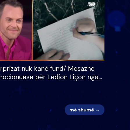
 për
S’kemi ndonjë letër divorci
adh
apo jo?
rprizat nuk kanë fund/ Mesazhe
ocionuese për Ledion Liçon nga
na dhe fëmijët e tij, moderatori
k i mban dot lotët: Nuk meritoj…
më shumë →