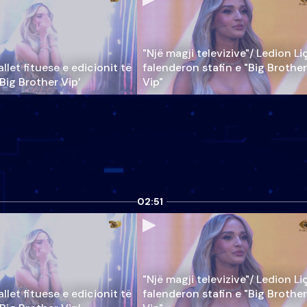
"Një magji televizive"/ Ledion Li
llet fituese e edicionit të
falenderon stafin e "Big Brother
‘Big Brother Vip’
Vip"
02:51
"Një magji televizive"/ Ledion Li
llet fituese e edicionit të
falenderon stafin e "Big Brother