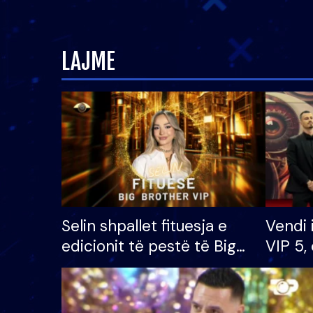
LAJME
Selin shpallet fituesja e
Vendi 
edicionit të pestë të Big
VIP 5, 
Brother VIP, rrëmben
radhës
çmimin e madh prej 100
mijë eurosh