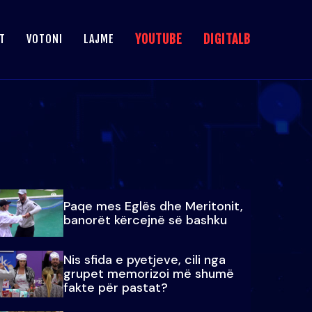
YOUTUBE
DIGITALB
T
VOTONI
LAJME
Paqe mes Eglës dhe Meritonit,
banorët kërcejnë së bashku
Nis sfida e pyetjeve, cili nga
grupet memorizoi më shumë
fakte për pastat?