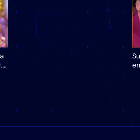
ha
Su
të
em
më
në
nu