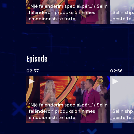
"Një falenderim special për…"/ Selin
falënderon produksionin mes
Selin shpa
emocionesh të forta
pestë të 
Episode
02:57
02:56
"Një falenderim special për…"/ Selin
falënderon produksionin mes
Selin shpa
emocionesh të forta
pestë të 