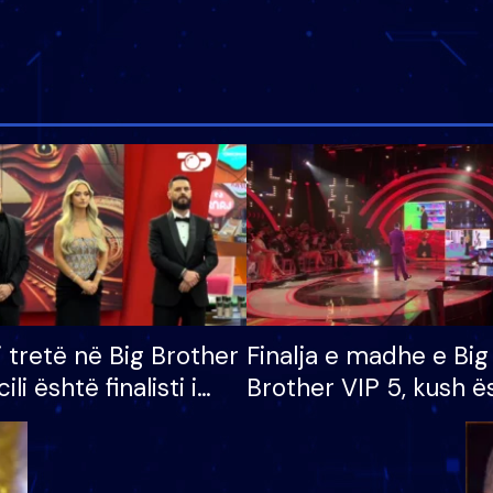
i tretë në Big Brother
Finalja e madhe e Big
cili është finalisti i
Brother VIP 5, kush ë
 që lë shtëpinë
banori i parë që lë sh
dhe humb mundësinë
të fituar çmimin e m