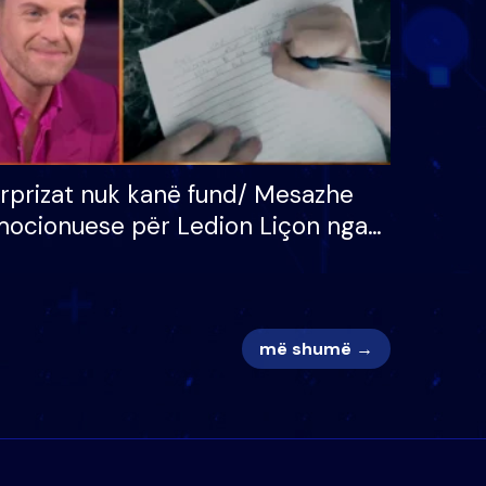
rprizat nuk kanë fund/ Mesazhe
ocionuese për Ledion Liçon nga
na dhe fëmijët e tij, moderatori
k i mban dot lotët: Nuk meritoj…
më shumë →