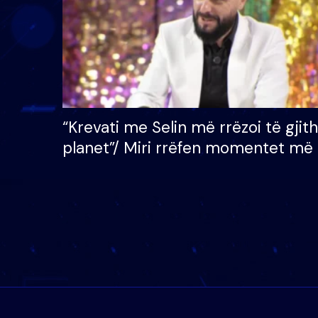
“Krevati me Selin më rrëzoi të gjit
planet”/ Miri rrëfen momentet më 
bukura në shtëpinë e BB VIP: Do 
mungojë zilja e mëngjesit kur…