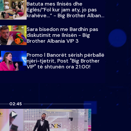
Batuta mes Ilnisës dhe
Eglës/“Fol kur jam aty, jo pas
krahëve…” - Big Brother Albania
VIP 3
Sara bisedon me Bardhin pas
diskutimit me Ilnisën - Big
Brother Albania VIP 3
Promo l Banorët sërish përballë
njëri-tjetrit, Post "Big Brother
VIP" të shtunën ora 21:00!
02:45