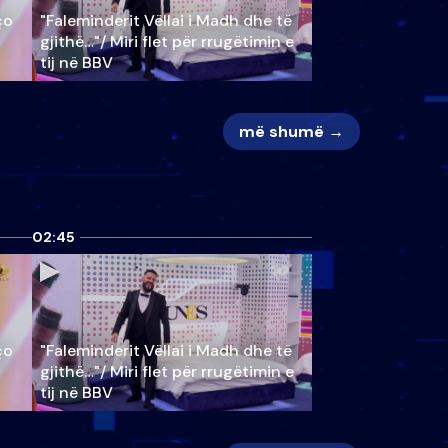
ço
"Faleminderit Vëllai i Madh dhe të
gjithë…"/ Miri flet për rrugëtimin e
tij në BBV
më shumë →
02:45
ço
"Faleminderit Vëllai i Madh dhe të
gjithë…"/ Miri flet për rrugëtimin e
tij në BBV