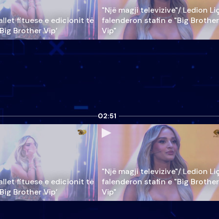
"Një magji televizive"/ Ledion Li
llet fituese e edicionit të
falenderon stafin e "Big Brother
‘Big Brother Vip’
Vip"
02:51
"Një magji televizive"/ Ledion Li
llet fituese e edicionit të
falenderon stafin e "Big Brother
‘Big Brother Vip’
Vip"