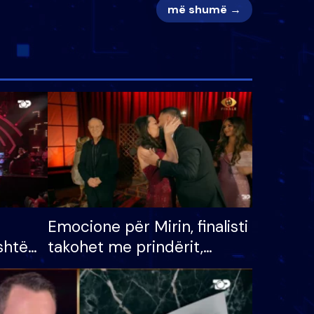
më shumë →
Emocione për Mirin, finalisti
shtë
takohet me prindërit,
tëpinë
vajzën dhe bashkëshorten:
 për
S’kemi ndonjë letër divorci
adh
apo jo?