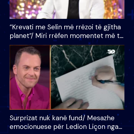
“Krevati me Selin më rrëzoi të gjitha
planet”/ Miri rrëfen momentet më të
bukura në shtëpinë e BB VIP: Do më
mungojë zilja e mëngjesit kur…
Surprizat nuk kanë fund/ Mesazhe
emocionuese për Ledion Liçon nga