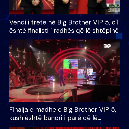
Vendi i tretë në Big Brother VIP 5, cili
është finalisti i radhës që lë shtëpinë
Finalja e madhe e Big Brother VIP 5,
kush është banori i parë që lë
shtëpinë dhe humb mundësinë për