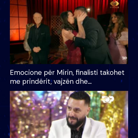
të fituar çmimin e madh
Emocione për Mirin, finalisti takohet
me prindërit, vajzën dhe
bashkëshorten: S’kemi ndonjë letër
divorci apo jo?