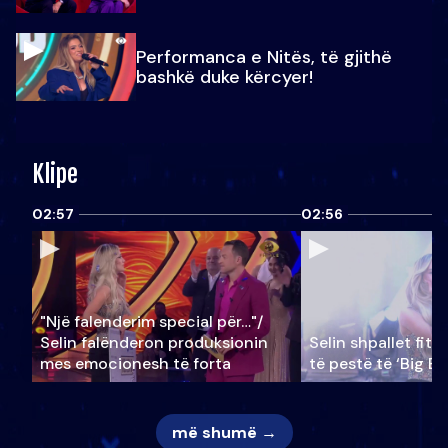
Performanca e Nitës, të gjithë
bashkë duke kërcyer!
Klipe
02:57
02:56
"Një falenderim special për…"/
Selin falënderon produksionin
Selin shpallet fitu
mes emocionesh të forta
të pestë të ‘Big Br
më shumë →