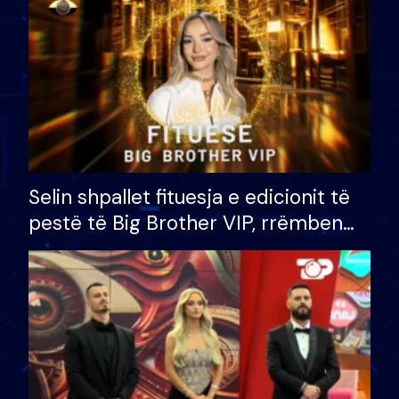
Selin shpallet fituesja e edicionit të
pestë të Big Brother VIP, rrëmben
çmimin e madh prej 100 mijë eurosh