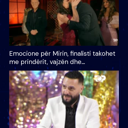
Emocione për Mirin, finalisti takohet
me prindërit, vajzën dhe
bashkëshorten: S’kemi ndonjë letër
divorci apo jo?