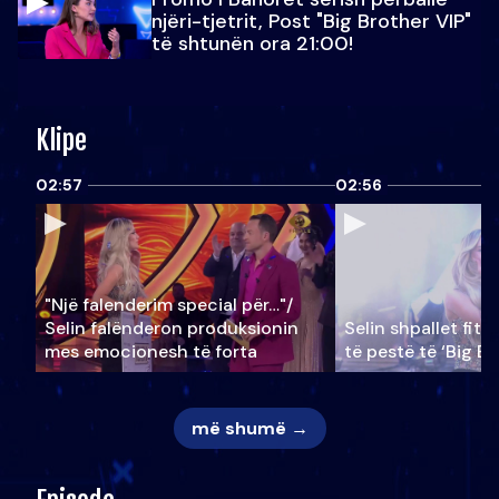
njëri-tjetrit, Post "Big Brother VIP"
të shtunën ora 21:00!
Klipe
02:57
02:56
"Një falenderim special për…"/
Selin falënderon produksionin
Selin shpallet fitu
mes emocionesh të forta
të pestë të ‘Big Br
më shumë →