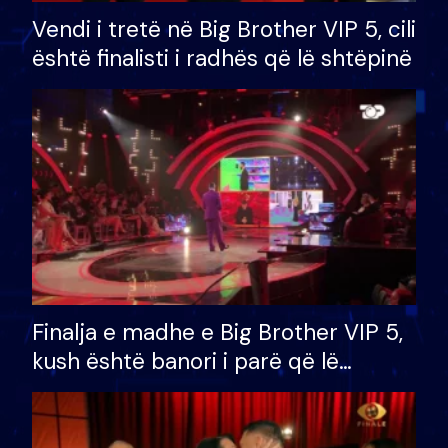
Vendi i tretë në Big Brother VIP 5, cili
është finalisti i radhës që lë shtëpinë
Finalja e madhe e Big Brother VIP 5,
kush është banori i parë që lë
shtëpinë dhe humb mundësinë për
të fituar çmimin e madh