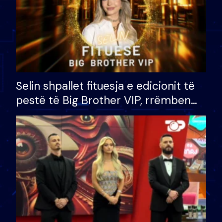
Selin shpallet fituesja e edicionit të
pestë të Big Brother VIP, rrëmben
çmimin e madh prej 100 mijë eurosh