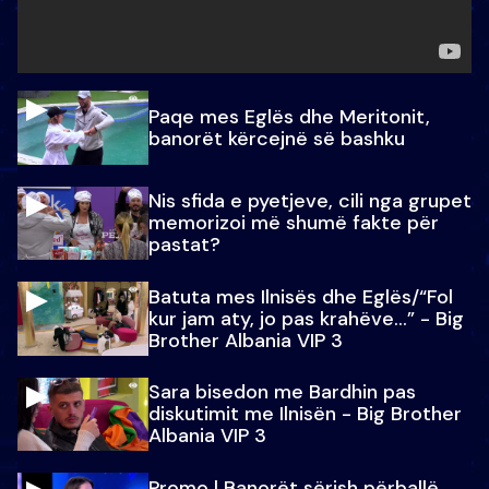
Paqe mes Eglës dhe Meritonit,
banorët kërcejnë së bashku
Nis sfida e pyetjeve, cili nga grupet
memorizoi më shumë fakte për
pastat?
Batuta mes Ilnisës dhe Eglës/“Fol
kur jam aty, jo pas krahëve…” - Big
Brother Albania VIP 3
Sara bisedon me Bardhin pas
diskutimit me Ilnisën - Big Brother
Albania VIP 3
Promo l Banorët sërish përballë