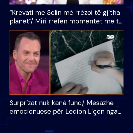
“Krevati me Selin më rrëzoi të gjitha
planet”/ Miri rrëfen momentet më të
bukura në shtëpinë e BB VIP: Do më
mungojë zilja e mëngjesit kur…
Surprizat nuk kanë fund/ Mesazhe
emocionuese për Ledion Liçon nga
nëna dhe fëmijët e tij, moderatori
nuk i mban dot lotët: Nuk meritoj…