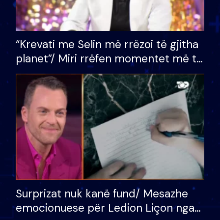
“Krevati me Selin më rrëzoi të gjitha
planet”/ Miri rrëfen momentet më të
bukura në shtëpinë e BB VIP: Do më
mungojë zilja e mëngjesit kur…
Surprizat nuk kanë fund/ Mesazhe
emocionuese për Ledion Liçon nga