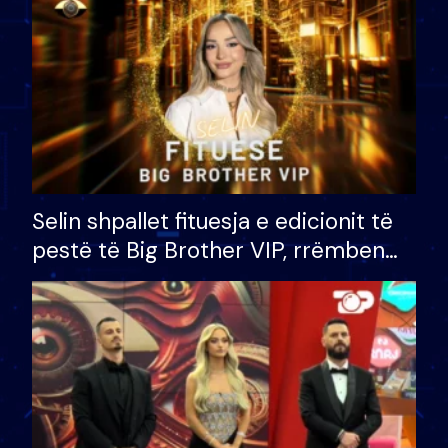
Selin shpallet fituesja e edicionit të
pestë të Big Brother VIP, rrëmben
çmimin e madh prej 100 mijë eurosh