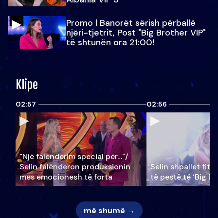
Promo l Banorët sërish përballë
njëri-tjetrit, Post "Big Brother VIP"
të shtunën ora 21:00!
Klipe
02:57
02:56
"Një falenderim special për…"/
Selin falënderon produksionin
Selin shpallet fitu
mes emocionesh të forta
të pestë të ‘Big Br
më shumë →