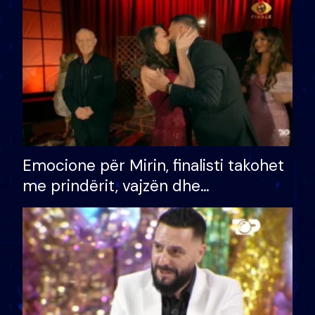
të fituar çmimin e madh
Emocione për Mirin, finalisti takohet
me prindërit, vajzën dhe
bashkëshorten: S’kemi ndonjë letër
divorci apo jo?