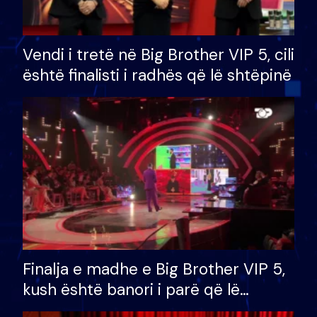
Vendi i tretë në Big Brother VIP 5, cili
është finalisti i radhës që lë shtëpinë
Finalja e madhe e Big Brother VIP 5,
kush është banori i parë që lë
shtëpinë dhe humb mundësinë për