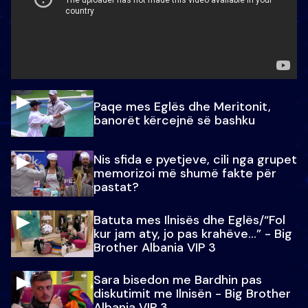
Paqe mes Eglës dhe Meritonit,
banorët kërcejnë së bashku
Nis sfida e pyetjeve, cili nga grupet
memorizoi më shumë fakte për
pastat?
Batuta mes Ilnisës dhe Eglës/“Fol
kur jam aty, jo pas krahëve…” - Big
Brother Albania VIP 3
Sara bisedon me Bardhin pas
diskutimit me Ilnisën - Big Brother
Albania VIP 3