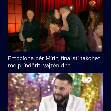
të fituar çmimin e madh
Emocione për Mirin, finalisti takohet
me prindërit, vajzën dhe
bashkëshorten: S’kemi ndonjë letër
divorci apo jo?