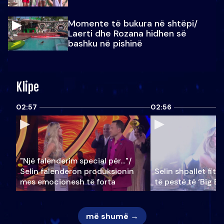
Momente të bukura në shtëpi/
Laerti dhe Rozana hidhen së
bashku në pishinë
Klipe
02:57
02:56
"Një falenderim special për…"/
Selin falënderon produksionin
Selin shpallet fitu
mes emocionesh të forta
të pestë të ‘Big Br
më shumë →