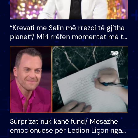
“Krevati me Selin më rrëzoi të gjitha
planet”/ Miri rrëfen momentet më të
bukura në shtëpinë e BB VIP: Do më
mungojë zilja e mëngjesit kur…
Surprizat nuk kanë fund/ Mesazhe
emocionuese për Ledion Liçon nga