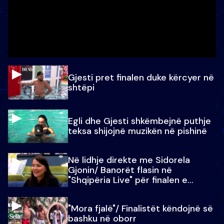
Gjesti pret finalen duke kërcyer në
shtëpi
Egli dhe Gjesti shkëmbejnë puthje
teksa shijojnë muzikën në pishinë
Në lidhje direkte me Sidorela
Gjonin/ Banorët flasin në
"Shqipëria Live" për finalen e
madhe
"Mora fjalë"/ Finalistët këndojnë së
bashku në oborr