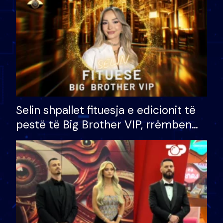
Selin shpallet fituesja e edicionit të
pestë të Big Brother VIP, rrëmben
çmimin e madh prej 100 mijë eurosh