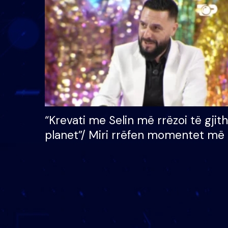
çmimin e madh prej 100
mijë eurosh
“Krevati me Selin më rrëzoi të gjit
planet”/ Miri rrëfen momentet më 
bukura në shtëpinë e BB VIP: Do 
mungojë zilja e mëngjesit kur…