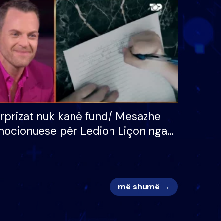
 për
S’kemi ndonjë letër divorci
adh
apo jo?
rprizat nuk kanë fund/ Mesazhe
ocionuese për Ledion Liçon nga
na dhe fëmijët e tij, moderatori
k i mban dot lotët: Nuk meritoj…
më shumë →