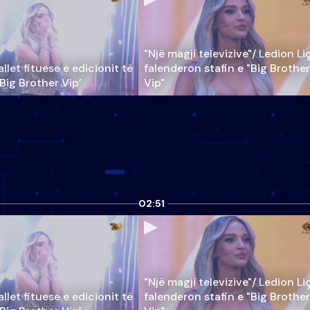
"Një magji televizive"/ Ledion Li
llet fituese e edicionit të
falenderon stafin e "Big Brother
‘Big Brother Vip’
Vip"
02:51
"Një magji televizive"/ Ledion Li
llet fituese e edicionit të
falenderon stafin e "Big Brother