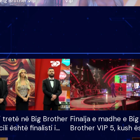
‘Big Brother Vip’
Vip"
i tretë në Big Brother
Finalja e madhe e Big
cili është finalisti i
Brother VIP 5, kush ë
 që lë shtëpinë
banori i parë që lë sh