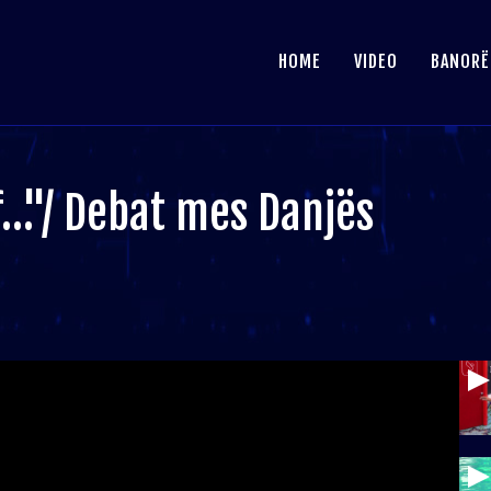
HOME
VIDEO
BANORË
f…"/ Debat mes Danjës