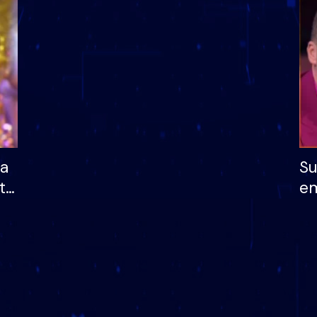
dhe humb mundësinë
të fituar çmimin e m
ha
Su
të
em
më
në
nu