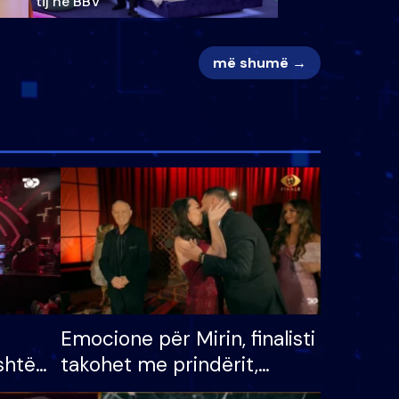
tij në BBV
më shumë →
Emocione për Mirin, finalisti
shtë
takohet me prindërit,
tëpinë
vajzën dhe bashkëshorten: