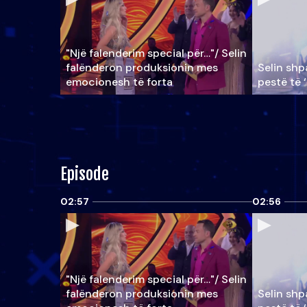
"Një falenderim special për…"/ Selin
falënderon produksionin mes
Selin shpa
emocionesh të forta
pestë të 
Episode
02:57
02:56
"Një falenderim special për…"/ Selin
falënderon produksionin mes
Selin shpa