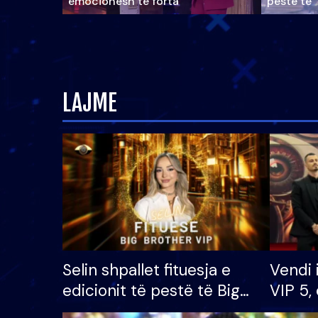
emocionesh të forta
pestë të 
LAJME
Selin shpallet fituesja e
Vendi 
edicionit të pestë të Big
VIP 5, 
Brother VIP, rrëmben
radhës