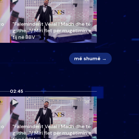
ço
"Faleminderit Vëllai i Madh dhe të
gjithë…"/ Miri flet për rrugëtimin e
tij në BBV
më shumë →
02:45
ço
"Faleminderit Vëllai i Madh dhe të
gjithë…"/ Miri flet për rrugëtimin e