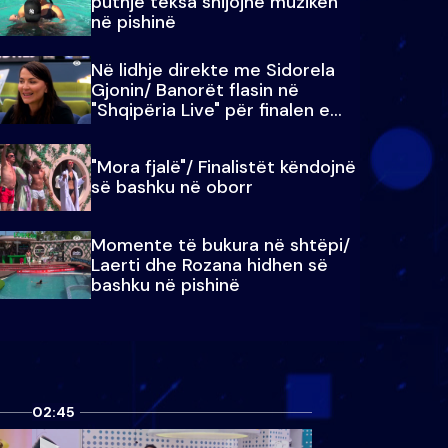
puthje teksa shijojnë muzikën
në pishinë
Në lidhje direkte me Sidorela
Gjonin/ Banorët flasin në
"Shqipëria Live" për finalen e
madhe
"Mora fjalë"/ Finalistët këndojnë
së bashku në oborr
Momente të bukura në shtëpi/
Laerti dhe Rozana hidhen së
bashku në pishinë
02:45