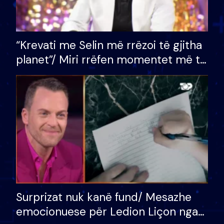
“Krevati me Selin më rrëzoi të gjitha
planet”/ Miri rrëfen momentet më të
bukura në shtëpinë e BB VIP: Do më
mungojë zilja e mëngjesit kur…
Surprizat nuk kanë fund/ Mesazhe
emocionuese për Ledion Liçon nga