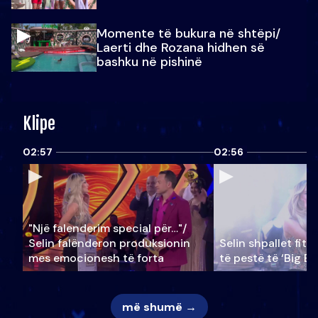
Momente të bukura në shtëpi/
Laerti dhe Rozana hidhen së
bashku në pishinë
Klipe
02:57
02:56
"Një falenderim special për…"/
Selin falënderon produksionin
Selin shpallet fitu
mes emocionesh të forta
të pestë të ‘Big Br
më shumë →