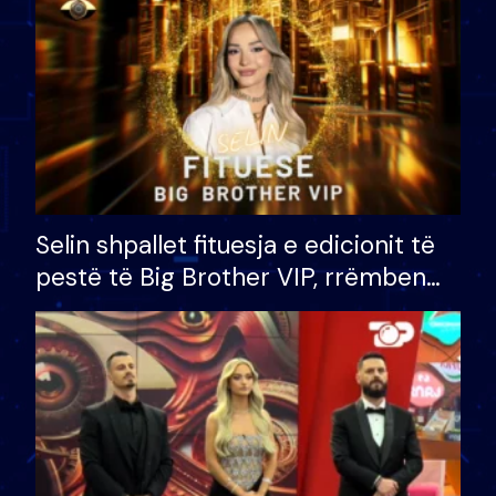
Selin shpallet fituesja e edicionit të
pestë të Big Brother VIP, rrëmben
çmimin e madh prej 100 mijë eurosh