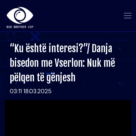
“Ku është interesi?”/ Danja
bisedon me Vserlon: Nuk më
pëlqen të gënjesh
03:11 18.03.2025