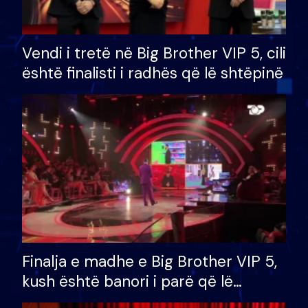
Vendi i tretë në Big Brother VIP 5, cili
është finalisti i radhës që lë shtëpinë
Finalja e madhe e Big Brother VIP 5,
kush është banori i parë që lë
shtëpinë dhe humb mundësinë për