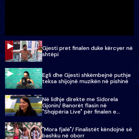
Gjesti pret finalen duke kërcyer në
shtëpi
Egli dhe Gjesti shkëmbejnë puthje
teksa shijojnë muzikën në pishinë
Në lidhje direkte me Sidorela
Gjonin/ Banorët flasin në
"Shqipëria Live" për finalen e
madhe
"Mora fjalë"/ Finalistët këndojnë së
bashku në oborr