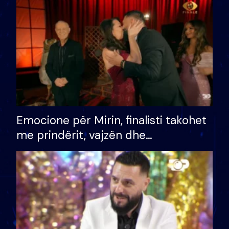
të fituar çmimin e madh
Emocione për Mirin, finalisti takohet
me prindërit, vajzën dhe
bashkëshorten: S’kemi ndonjë letër
divorci apo jo?