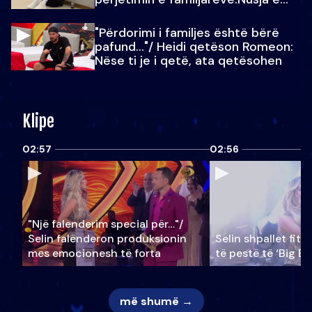
Julit…
"Përdorimi i familjes është bërë
pafund…"/ Heidi qetëson Romeon:
Nëse ti je i qetë, ata qetësohen
Klipe
02:57
02:56
"Një falenderim special për…"/
Selin falënderon produksionin
Selin shpallet fitu
mes emocionesh të forta
të pestë të ‘Big Br
më shumë →