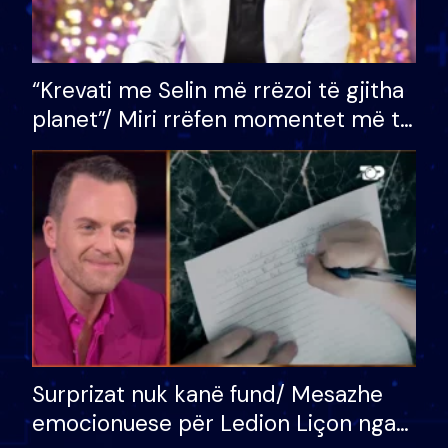
“Krevati me Selin më rrëzoi të gjitha
planet”/ Miri rrëfen momentet më të
bukura në shtëpinë e BB VIP: Do më
mungojë zilja e mëngjesit kur…
Surprizat nuk kanë fund/ Mesazhe
emocionuese për Ledion Liçon nga