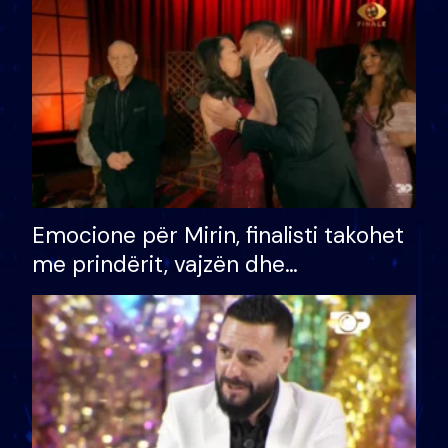
të fituar çmimin e madh
Emocione për Mirin, finalisti takohet
me prindërit, vajzën dhe
bashkëshorten: S’kemi ndonjë letër
divorci apo jo?