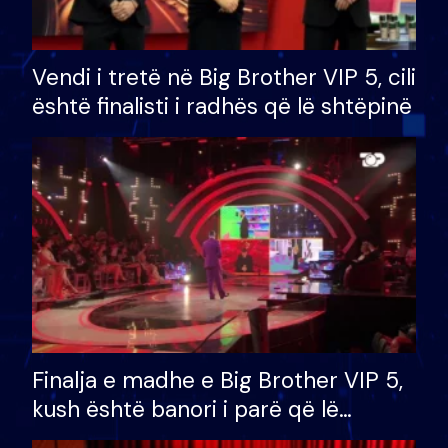
Vendi i tretë në Big Brother VIP 5, cili
është finalisti i radhës që lë shtëpinë
Finalja e madhe e Big Brother VIP 5,
kush është banori i parë që lë
shtëpinë dhe humb mundësinë për