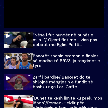
“Nëse i fut hundët në punët e
mija…”/ Gjesti flet me Livian pas
debatit me Eglin: Po të
paralajmëroj
Banorët shohin promon e finales
së madhe të BBV3, ja reagimet e
tyre
Zarf i bardhë/ Banorët do të
shijojnë mëngjesin e fundit së
bashku nga Lori Caffe
"Duhet të kesh limite ku prek, mos
lëndo"/Romeo-Heidit për
përjetimin e familjarëve:Nusja e