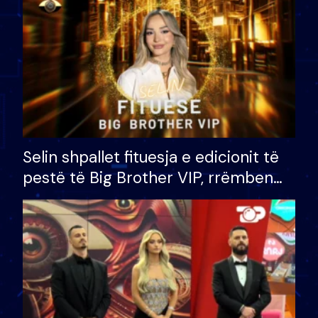
Selin shpallet fituesja e edicionit të
pestë të Big Brother VIP, rrëmben
çmimin e madh prej 100 mijë eurosh