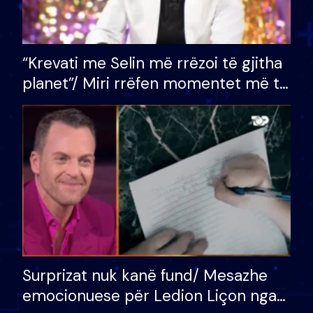
“Krevati me Selin më rrëzoi të gjitha
planet”/ Miri rrëfen momentet më të
bukura në shtëpinë e BB VIP: Do më
mungojë zilja e mëngjesit kur…
Surprizat nuk kanë fund/ Mesazhe
emocionuese për Ledion Liçon nga