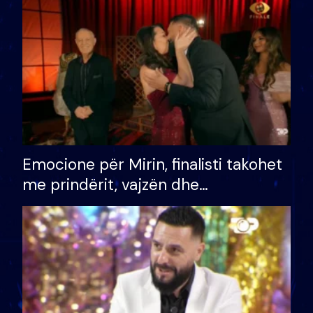
të fituar çmimin e madh
Emocione për Mirin, finalisti takohet
me prindërit, vajzën dhe
bashkëshorten: S’kemi ndonjë letër
divorci apo jo?