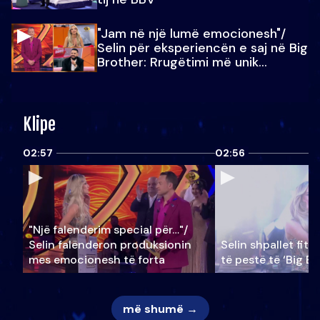
"Jam në një lumë emocionesh"/
Selin për eksperiencën e saj në Big
Brother: Rrugëtimi më unik…
Klipe
02:57
02:56
"Një falenderim special për…"/
Selin falënderon produksionin
Selin shpallet fitu
mes emocionesh të forta
të pestë të ‘Big Br
më shumë →