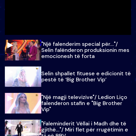
"Një falenderim special për…"/
Selin falënderon produksionin mes
emocionesh të forta
Selin shpallet fituese e edicionit të
pestë të ‘Big Brother Vip’
"Një magji televizive"/ Ledion Liço
falenderon stafin e "Big Brother
Vip"
"Faleminderit Vëllai i Madh dhe të
gjithë…"/ Miri flet për rrugëtimin e
tij në BBV