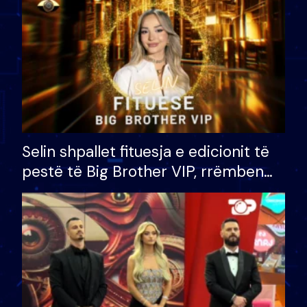
Selin shpallet fituesja e edicionit të
pestë të Big Brother VIP, rrëmben
çmimin e madh prej 100 mijë eurosh