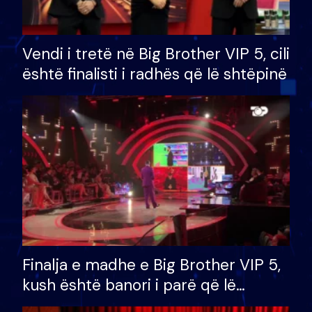
Vendi i tretë në Big Brother VIP 5, cili
është finalisti i radhës që lë shtëpinë
Finalja e madhe e Big Brother VIP 5,
kush është banori i parë që lë
shtëpinë dhe humb mundësinë për