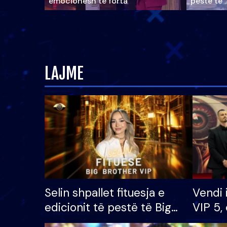
emocionesh të forta
pestë të 
LAJME
Selin shpallet fituesja e
Vendi 
edicionit të pestë të Big
VIP 5, 
Brother VIP, rrëmben
radhës