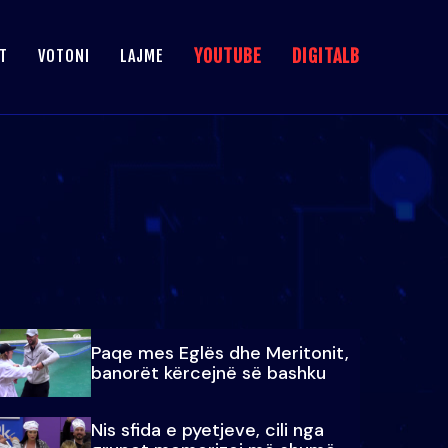
YOUTUBE
DIGITALB
T
VOTONI
LAJME
Paqe mes Eglës dhe Meritonit,
banorët kërcejnë së bashku
Nis sfida e pyetjeve, cili nga