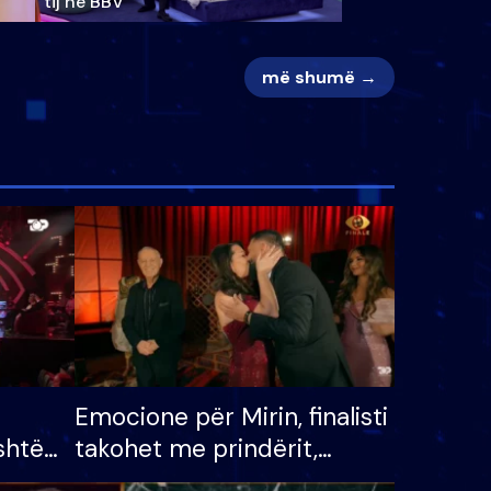
tij në BBV
më shumë →
Emocione për Mirin, finalisti
shtë
takohet me prindërit,
tëpinë
vajzën dhe bashkëshorten: