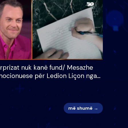
 për
S’kemi ndonjë letër divorci
adh
apo jo?
rprizat nuk kanë fund/ Mesazhe
ocionuese për Ledion Liçon nga
na dhe fëmijët e tij, moderatori
k i mban dot lotët: Nuk meritoj…
më shumë →