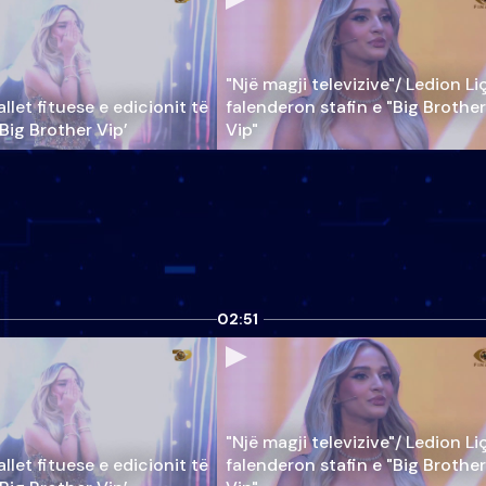
"Një magji televizive"/ Ledion Li
llet fituese e edicionit të
falenderon stafin e "Big Brother
‘Big Brother Vip’
Vip"
02:51
"Një magji televizive"/ Ledion Li
llet fituese e edicionit të
falenderon stafin e "Big Brother