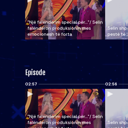
"Një falenderim special për…"/ Selin
falënderon produksionin mes
Selin shpa
emocionesh të forta
pestë të 
Episode
02:57
02:56
"Një falenderim special për…"/ Selin
falënderon produksionin mes
Selin shpa