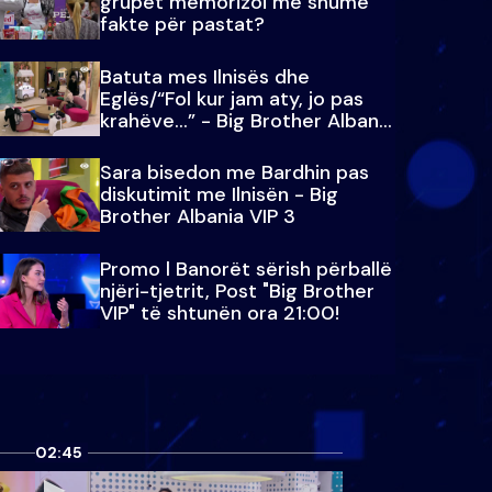
grupet memorizoi më shumë
fakte për pastat?
Batuta mes Ilnisës dhe
Eglës/“Fol kur jam aty, jo pas
krahëve…” - Big Brother Albania
VIP 3
Sara bisedon me Bardhin pas
diskutimit me Ilnisën - Big
Brother Albania VIP 3
Promo l Banorët sërish përballë
njëri-tjetrit, Post "Big Brother
VIP" të shtunën ora 21:00!
02:45