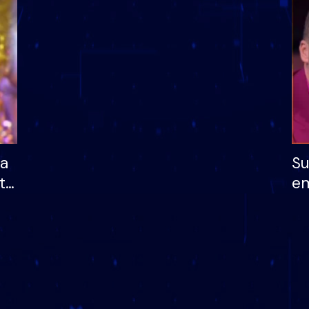
dhe humb mundësinë
të fituar çmimin e m
ha
Su
të
em
më
në
nu