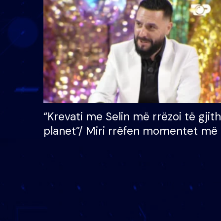
çmimin e madh prej 100
mijë eurosh
“Krevati me Selin më rrëzoi të gjit
planet”/ Miri rrëfen momentet më 
bukura në shtëpinë e BB VIP: Do 
mungojë zilja e mëngjesit kur…