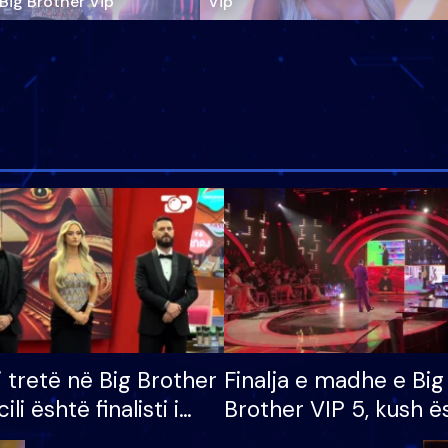
‘Big Brother Vip’
Vip"
i tretë në Big Brother
Finalja e madhe e Big
cili është finalisti i
Brother VIP 5, kush ë
 që lë shtëpinë
banori i parë që lë sh