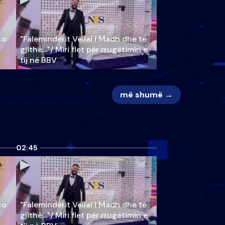
ço
"Faleminderit Vëllai i Madh dhe të
gjithë…"/ Miri flet për rrugëtimin e
tij në BBV
më shumë →
02:45
ço
"Faleminderit Vëllai i Madh dhe të
gjithë…"/ Miri flet për rrugëtimin e