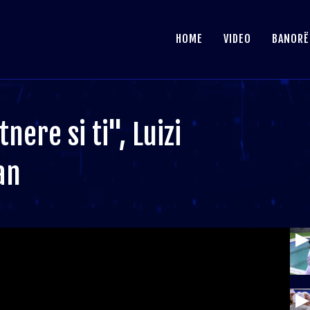
HOME
VIDEO
BANORË
nere si ti", Luizi
an