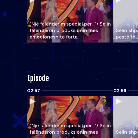
"Një falenderim special për…"/ Selin
falënderon produksionin mes
Selin shpa
emocionesh të forta
pestë të 
Episode
02:57
02:56
"Një falenderim special për…"/ Selin
falënderon produksionin mes
Selin shpa