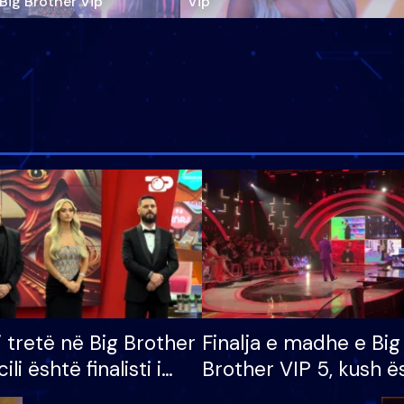
‘Big Brother Vip’
Vip"
i tretë në Big Brother
Finalja e madhe e Big
cili është finalisti i
Brother VIP 5, kush ë
 që lë shtëpinë
banori i parë që lë sh