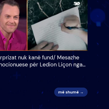
 për
S’kemi ndonjë letër divorci
adh
apo jo?
rprizat nuk kanë fund/ Mesazhe
ocionuese për Ledion Liçon nga
na dhe fëmijët e tij, moderatori
k i mban dot lotët: Nuk meritoj…
më shumë →