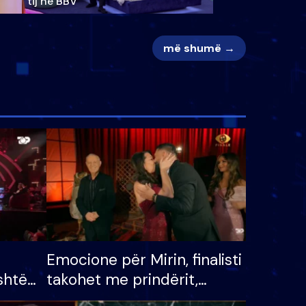
tij në BBV
më shumë →
Emocione për Mirin, finalisti
shtë
takohet me prindërit,
tëpinë
vajzën dhe bashkëshorten: