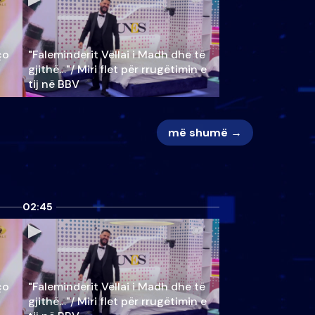
ço
"Faleminderit Vëllai i Madh dhe të
gjithë…"/ Miri flet për rrugëtimin e
tij në BBV
më shumë →
02:45
ço
"Faleminderit Vëllai i Madh dhe të
gjithë…"/ Miri flet për rrugëtimin e