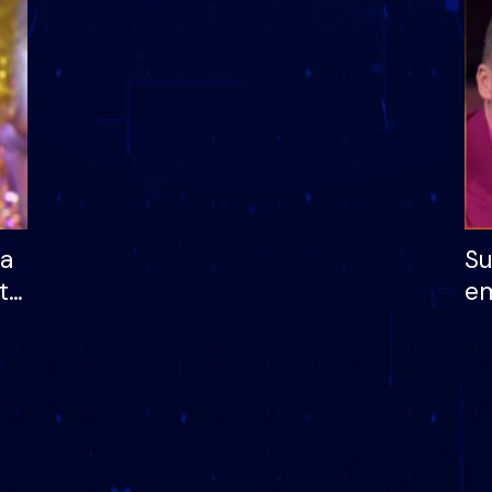
dhe humb mundësinë
të fituar çmimin e m
ha
Su
të
em
më
në
nu