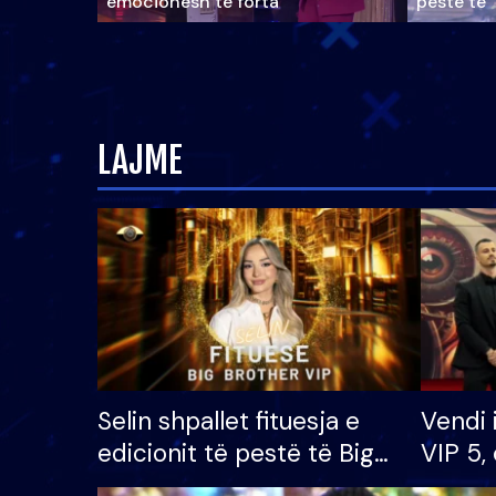
emocionesh të forta
pestë të 
LAJME
Selin shpallet fituesja e
Vendi 
edicionit të pestë të Big
VIP 5, 
Brother VIP, rrëmben
radhës