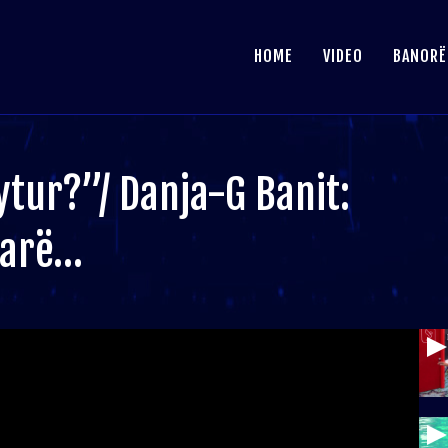
HOME
VIDEO
BANORË
ytur?”/ Danja-G Banit:
aparë…