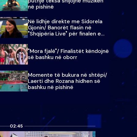
puthje teksa shijojnë muzikën
në pishinë
Në lidhje direkte me Sidorela
Gjonin/ Banorët flasin në
"Shqipëria Live" për finalen e
madhe
"Mora fjalë"/ Finalistët këndojnë
së bashku në oborr
Momente të bukura në shtëpi/
Laerti dhe Rozana hidhen së
bashku në pishinë
02:45