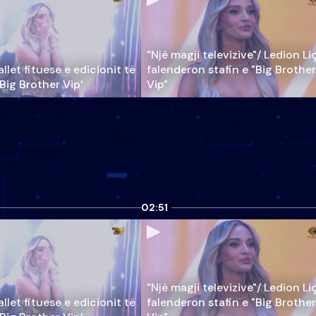
"Një magji televizive"/ Ledion Li
llet fituese e edicionit të
falenderon stafin e "Big Brother
‘Big Brother Vip’
Vip"
02:51
"Një magji televizive"/ Ledion Li
llet fituese e edicionit të
falenderon stafin e "Big Brother