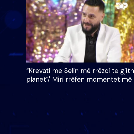
çmimin e madh prej 100
mijë eurosh
“Krevati me Selin më rrëzoi të gjit
planet”/ Miri rrëfen momentet më 
bukura në shtëpinë e BB VIP: Do 
mungojë zilja e mëngjesit kur…