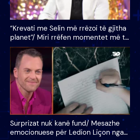
“Krevati me Selin më rrëzoi të gjitha
planet”/ Miri rrëfen momentet më të
bukura në shtëpinë e BB VIP: Do më
mungojë zilja e mëngjesit kur…
Surprizat nuk kanë fund/ Mesazhe
emocionuese për Ledion Liçon nga