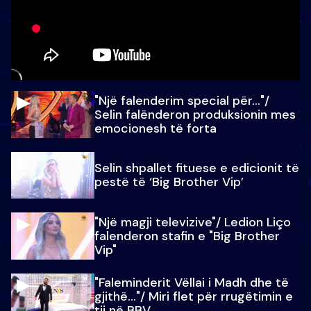
"Një falenderim special për…"/
Selin falënderon produksionin mes
emocionesh të forta
Selin shpallet fituese e edicionit të
pestë të ‘Big Brother Vip’
"Një magji televizive"/ Ledion Liço
falenderon stafin e "Big Brother
Vip"
"Faleminderit Vëllai i Madh dhe të
gjithë…"/ Miri flet për rrugëtimin e
tij në BBV