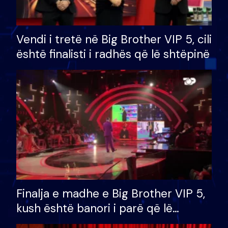
Vendi i tretë në Big Brother VIP 5, cili
është finalisti i radhës që lë shtëpinë
Finalja e madhe e Big Brother VIP 5,
kush është banori i parë që lë
shtëpinë dhe humb mundësinë për