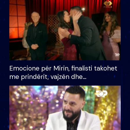
të fituar çmimin e madh
Emocione për Mirin, finalisti takohet
me prindërit, vajzën dhe
bashkëshorten: S’kemi ndonjë letër
divorci apo jo?