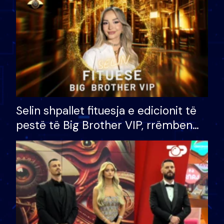
Selin shpallet fituesja e edicionit të
pestë të Big Brother VIP, rrëmben
çmimin e madh prej 100 mijë eurosh