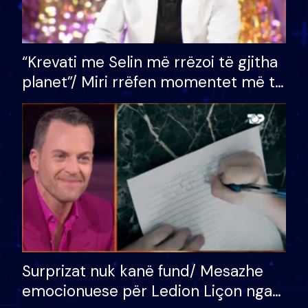
“Krevati me Selin më rrëzoi të gjitha
planet”/ Miri rrëfen momentet më të
bukura në shtëpinë e BB VIP: Do më
mungojë zilja e mëngjesit kur…
Surprizat nuk kanë fund/ Mesazhe
emocionuese për Ledion Liçon nga