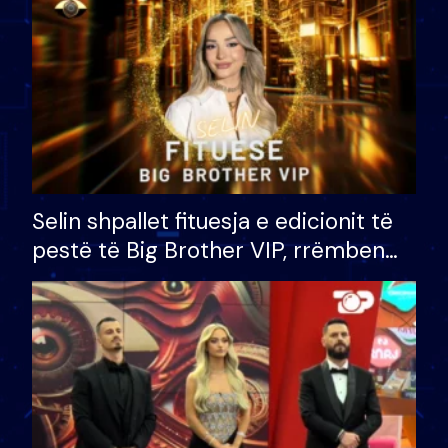
Selin shpallet fituesja e edicionit të
pestë të Big Brother VIP, rrëmben
çmimin e madh prej 100 mijë eurosh