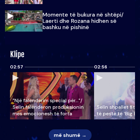
Momente të bukura në shtëpi/
Laerti dhe Rozana hidhen së
bashku në pishinë
Klipe
02:57
02:56
"Një falenderim special për…"/
Selin falënderon produksionin
Selin shpallet fitu
mes emocionesh të forta
të pestë të ‘Big Br
më shumë →