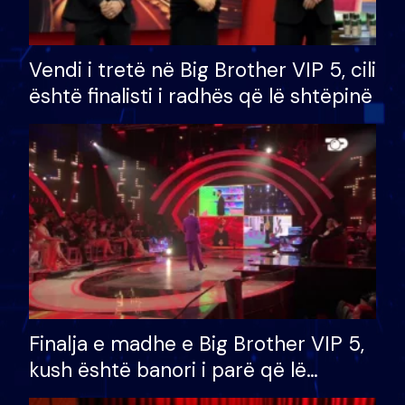
Vendi i tretë në Big Brother VIP 5, cili
është finalisti i radhës që lë shtëpinë
Finalja e madhe e Big Brother VIP 5,
kush është banori i parë që lë
shtëpinë dhe humb mundësinë për