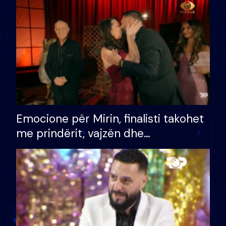
të fituar çmimin e madh
Emocione për Mirin, finalisti takohet
me prindërit, vajzën dhe
bashkëshorten: S’kemi ndonjë letër
divorci apo jo?