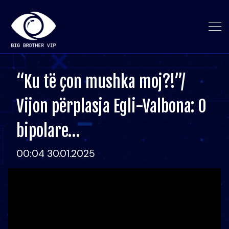
“Ku të çon mushka moj?!”/
Vijon përplasja Egli-Valbona: O
bipolare…
00:04 30.01.2025