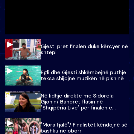
Gjesti pret finalen duke kërcyer në
shtëpi
Egli dhe Gjesti shkëmbejnë puthje
teksa shijojnë muzikën në pishinë
Në lidhje direkte me Sidorela
Gjonin/ Banorët flasin në
"Shqipëria Live" për finalen e
madhe
"Mora fjalë"/ Finalistët këndojnë së
bashku në oborr