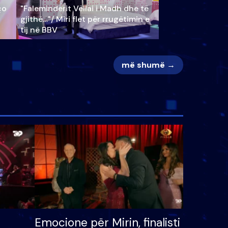
ço
"Faleminderit Vëllai i Madh dhe të
gjithë…"/ Miri flet për rrugëtimin e
tij në BBV
më shumë →
Emocione për Mirin, finalisti