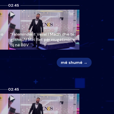
02:45
ço
"Faleminderit Vëllai i Madh dhe të
gjithë…"/ Miri flet për rrugëtimin e
tij në BBV
më shumë →
02:45