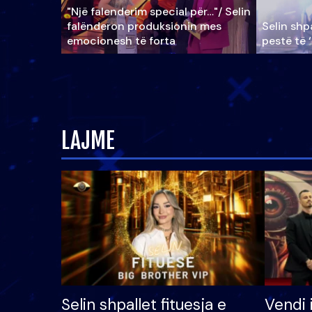
"Një falenderim special për…"/ Selin
falënderon produksionin mes
Selin shpa
emocionesh të forta
pestë të 
LAJME
Selin shpallet fituesja e
Vendi 