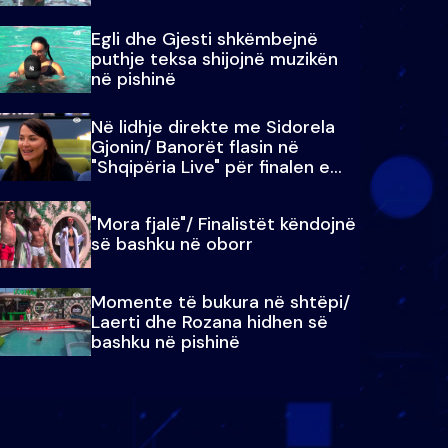
Egli dhe Gjesti shkëmbejnë
puthje teksa shijojnë muzikën
në pishinë
Në lidhje direkte me Sidorela
Gjonin/ Banorët flasin në
"Shqipëria Live" për finalen e
madhe
"Mora fjalë"/ Finalistët këndojnë
së bashku në oborr
Momente të bukura në shtëpi/
Laerti dhe Rozana hidhen së
bashku në pishinë