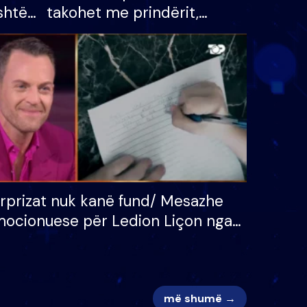
shtë
takohet me prindërit,
tëpinë
vajzën dhe bashkëshorten:
 për
S’kemi ndonjë letër divorci
adh
apo jo?
rprizat nuk kanë fund/ Mesazhe
ocionuese për Ledion Liçon nga
na dhe fëmijët e tij, moderatori
k i mban dot lotët: Nuk meritoj…
më shumë →