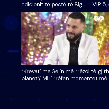
edicionit të pestë të Big
VIP 5, 
Brother VIP, rrëmben
radhës
çmimin e madh prej 100
mijë eurosh
“Krevati me Selin më rrëzoi të gjit
planet”/ Miri rrëfen momentet më 
bukura në shtëpinë e BB VIP: Do 
mungojë zilja e mëngjesit kur…