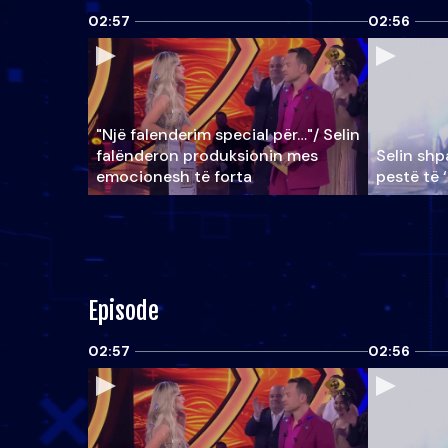
02:57
02:56
"Një falenderim special për…"/ Selin
falënderon produksionin mes
Selin shpa
emocionesh të forta
pestë të 
Episode
02:57
02:56