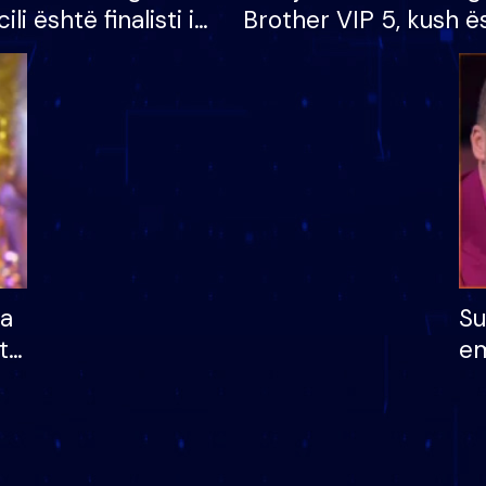
cili është finalisti i
Brother VIP 5, kush ë
 që lë shtëpinë
banori i parë që lë sh
dhe humb mundësinë
të fituar çmimin e m
ha
Su
të
em
më
në
nu