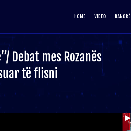
HOME
VIDEO
BANORË
ë”/ Debat mes Rozanës
uar të flisni