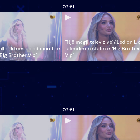
02:51
"Një magji televizive"/ Ledion Li
llet fituese e edicionit të
falenderon stafin e "Big Brother
‘Big Brother Vip’
Vip"
02:51