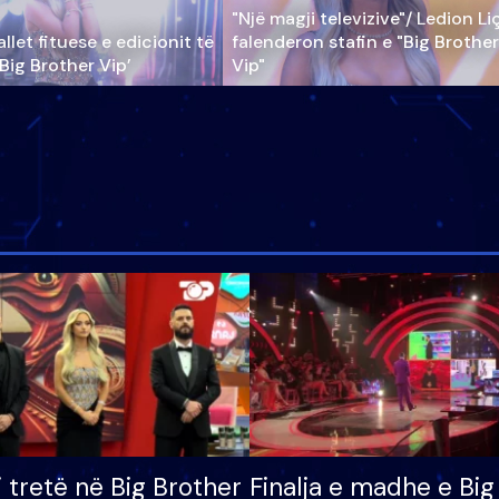
"Një magji televizive"/ Ledion Li
llet fituese e edicionit të
falenderon stafin e "Big Brother
‘Big Brother Vip’
Vip"
i tretë në Big Brother
Finalja e madhe e Big