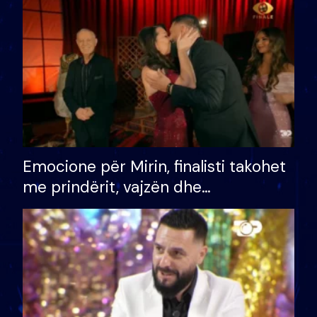
të fituar çmimin e madh
Emocione për Mirin, finalisti takohet
me prindërit, vajzën dhe
bashkëshorten: S’kemi ndonjë letër
divorci apo jo?