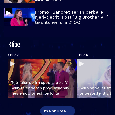
Promo l Banorët sërish përballë
njëri-tjetrit, Post "Big Brother VIP"
të shtunën ora 21:00!
Klipe
02:57
02:56
"Një falenderim special për…"/
Selin falënderon produksionin
Selin shpallet fitu
mes emocionesh të forta
të pestë të ‘Big Br
më shumë →