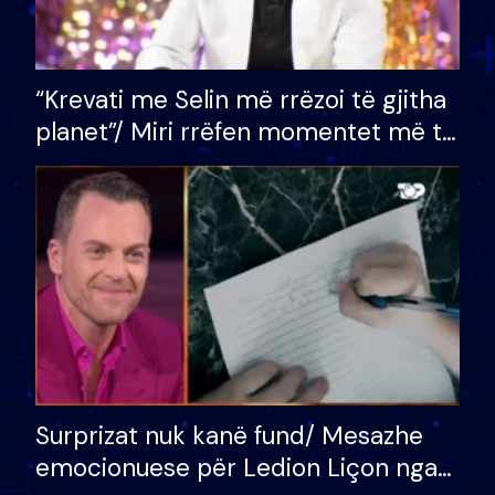
“Krevati me Selin më rrëzoi të gjitha
planet”/ Miri rrëfen momentet më të
bukura në shtëpinë e BB VIP: Do më
mungojë zilja e mëngjesit kur…
Surprizat nuk kanë fund/ Mesazhe
emocionuese për Ledion Liçon nga