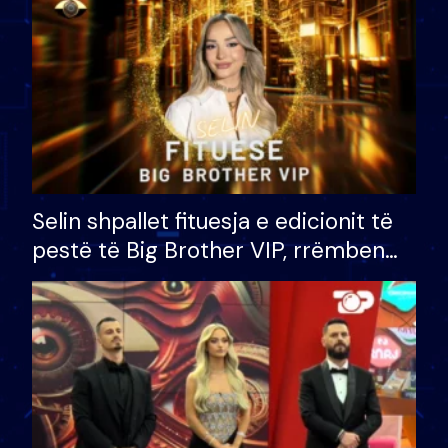
Selin shpallet fituesja e edicionit të
pestë të Big Brother VIP, rrëmben
çmimin e madh prej 100 mijë eurosh