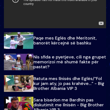
Paqe mes Eglës dhe Meritonit,
banorët kërcejnë së bashku
Nis sfida e pyetjeve, cili nga grupet
memorizoi më shumë fakte për
pastat?
Batuta mes Ilnisës dhe Eglës/“Fol
kur jam aty, jo pas krahëve…” - Big
Brother Albania VIP 3
Sara bisedon me Bardhin pas
diskutimit me Ilnisën - Big Brother
Albania VIP 3