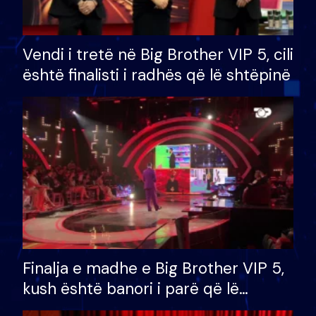
Vendi i tretë në Big Brother VIP 5, cili
është finalisti i radhës që lë shtëpinë
Finalja e madhe e Big Brother VIP 5,
kush është banori i parë që lë
shtëpinë dhe humb mundësinë për