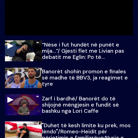
“Nëse i fut hundët në punët e
mija…”/ Gjesti flet me Livian pas
debatit me Eglin: Po të
paralajmëroj
Banorët shohin promon e finales
së madhe të BBV3, ja reagimet e
tyre
Zarf i bardhë/ Banorët do të
shijojnë mëngjesin e fundit së
bashku nga Lori Caffe
"Duhet të kesh limite ku prek, mos
lëndo"/Romeo-Heidit për
përjetimin e familjarëve:Nusja e