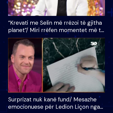
“Krevati me Selin më rrëzoi të gjitha
planet”/ Miri rrëfen momentet më të
bukura në shtëpinë e BB VIP: Do më
mungojë zilja e mëngjesit kur…
Surprizat nuk kanë fund/ Mesazhe
emocionuese për Ledion Liçon nga