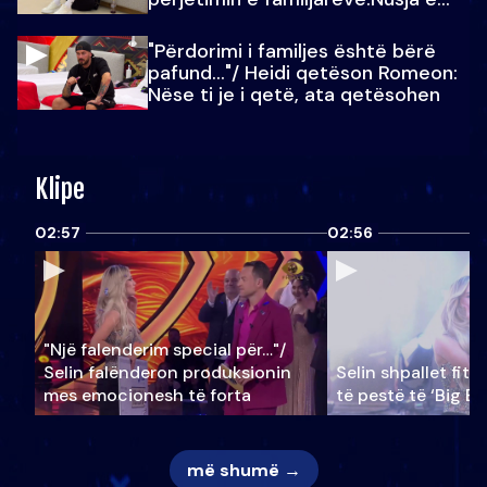
Julit…
"Përdorimi i familjes është bërë
pafund…"/ Heidi qetëson Romeon:
Nëse ti je i qetë, ata qetësohen
Klipe
02:57
02:56
"Një falenderim special për…"/
Selin falënderon produksionin
Selin shpallet fitu
mes emocionesh të forta
të pestë të ‘Big Br
më shumë →