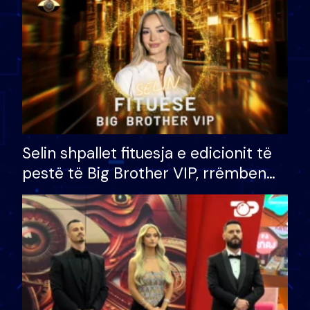
Selin shpallet fituesja e edicionit të
pestë të Big Brother VIP, rrëmben
çmimin e madh prej 100 mijë eurosh