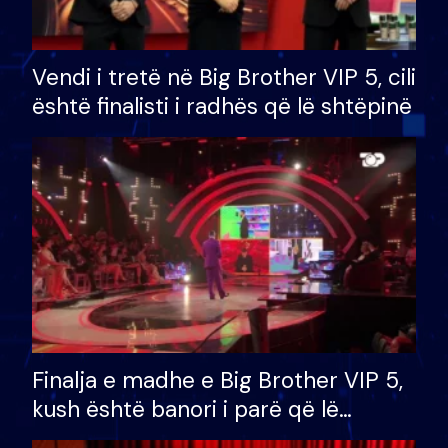
Vendi i tretë në Big Brother VIP 5, cili
është finalisti i radhës që lë shtëpinë
Finalja e madhe e Big Brother VIP 5,
kush është banori i parë që lë
shtëpinë dhe humb mundësinë për