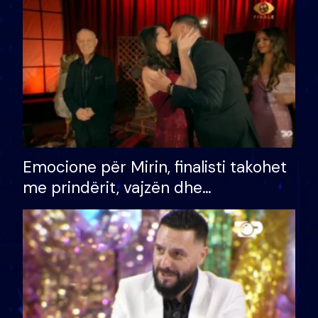
të fituar çmimin e madh
Emocione për Mirin, finalisti takohet
me prindërit, vajzën dhe
bashkëshorten: S’kemi ndonjë letër
divorci apo jo?