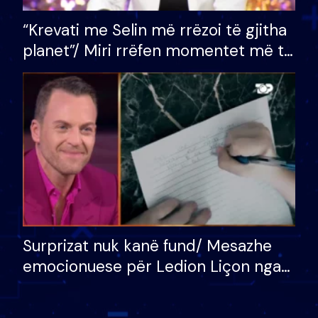
“Krevati me Selin më rrëzoi të gjitha
planet”/ Miri rrëfen momentet më të
bukura në shtëpinë e BB VIP: Do më
mungojë zilja e mëngjesit kur…
Surprizat nuk kanë fund/ Mesazhe
emocionuese për Ledion Liçon nga
nëna dhe fëmijët e tij, moderatori
nuk i mban dot lotët: Nuk meritoj…