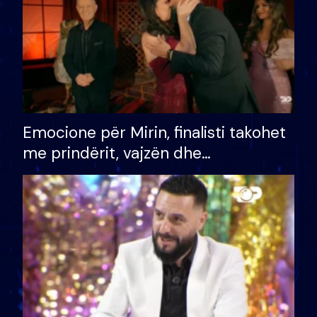
Emocione për Mirin, finalisti takohet
me prindërit, vajzën dhe
bashkëshorten: S’kemi ndonjë letër
divorci apo jo?