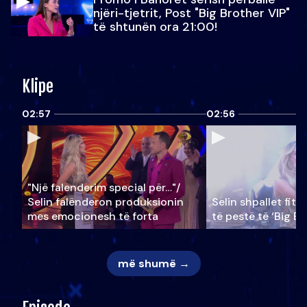
njëri-tjetrit, Post "Big Brother VIP"
të shtunën ora 21:00!
Klipe
02:57
02:56
"Një falenderim special për…"/
Selin falënderon produksionin
Selin shpallet fitu
mes emocionesh të forta
të pestë të ‘Big Br
më shumë →