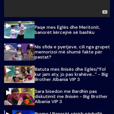
Paqe mes Eglës dhe Meritonit,
banorët kërcejnë së bashku
Nis sfida e pyetjeve, cili nga grupet
memorizoi më shumë fakte për
pastat?
Batuta mes Ilnisës dhe Eglës/“Fol
kur jam aty, jo pas krahëve…” - Big
Brother Albania VIP 3
Sara bisedon me Bardhin pas
diskutimit me Ilnisën - Big Brother
Albania VIP 3
Promo l Banorët sërish përballë