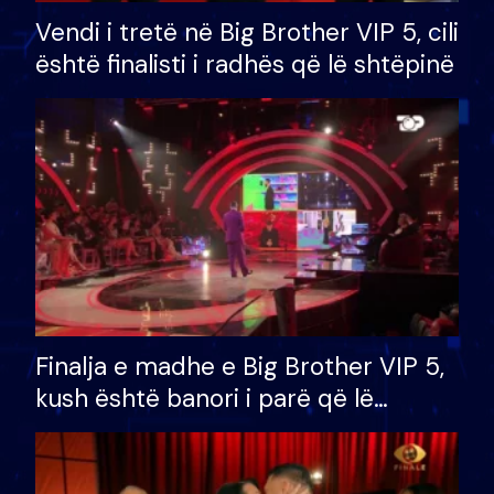
Vendi i tretë në Big Brother VIP 5, cili
është finalisti i radhës që lë shtëpinë
Finalja e madhe e Big Brother VIP 5,
kush është banori i parë që lë
shtëpinë dhe humb mundësinë për
të fituar çmimin e madh