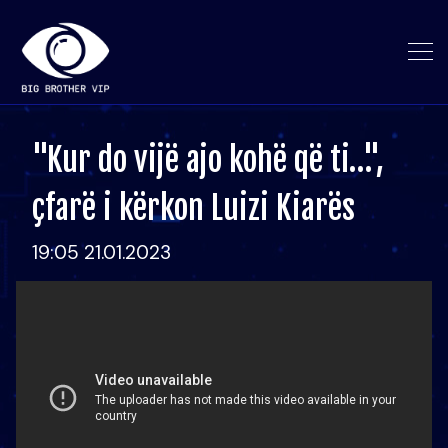
"Kur do vijë ajo kohë që ti…",
çfarë i kërkon Luizi Kiarës
19:05 21.01.2023