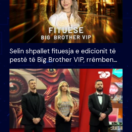
Selin shpallet fituesja e edicionit të
pestë të Big Brother VIP, rrëmben
çmimin e madh prej 100 mijë eurosh