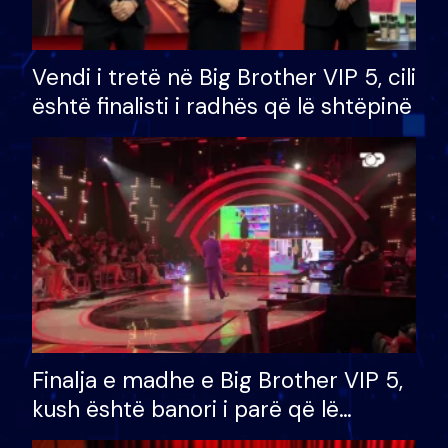
Vendi i tretë në Big Brother VIP 5, cili
është finalisti i radhës që lë shtëpinë
Finalja e madhe e Big Brother VIP 5,
kush është banori i parë që lë
shtëpinë dhe humb mundësinë për