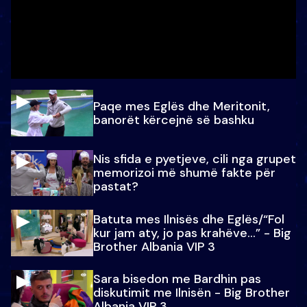
Paqe mes Eglës dhe Meritonit,
banorët kërcejnë së bashku
Nis sfida e pyetjeve, cili nga grupet
memorizoi më shumë fakte për
pastat?
Batuta mes Ilnisës dhe Eglës/“Fol
kur jam aty, jo pas krahëve…” - Big
Brother Albania VIP 3
Sara bisedon me Bardhin pas
diskutimit me Ilnisën - Big Brother
Albania VIP 3