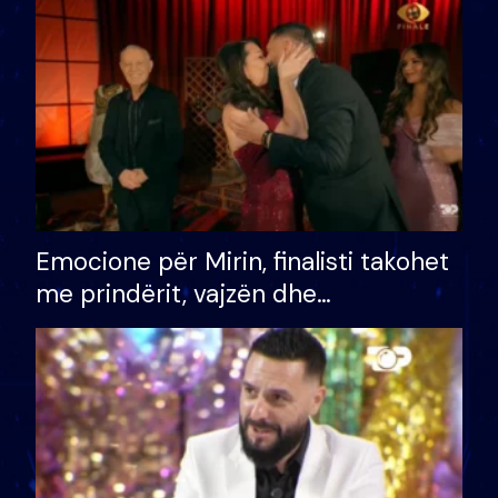
të fituar çmimin e madh
Emocione për Mirin, finalisti takohet
me prindërit, vajzën dhe
bashkëshorten: S’kemi ndonjë letër
divorci apo jo?