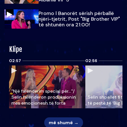
Promo l Banorët sërish përballë
njëri-tjetrit, Post "Big Brother VIP"
të shtunën ora 21:00!
Klipe
02:57
02:56
"Një falenderim special për…"/
Selin falënderon produksionin
Selin shpallet fitu
mes emocionesh të forta
të pestë të ‘Big Br
më shumë →