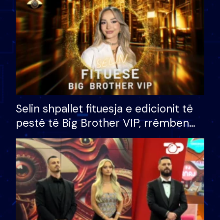
Selin shpallet fituesja e edicionit të
pestë të Big Brother VIP, rrëmben
çmimin e madh prej 100 mijë eurosh