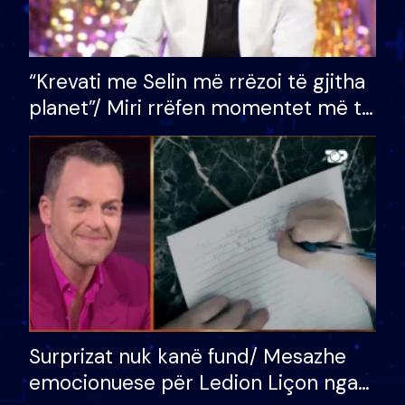
“Krevati me Selin më rrëzoi të gjitha
planet”/ Miri rrëfen momentet më të
bukura në shtëpinë e BB VIP: Do më
mungojë zilja e mëngjesit kur…
Surprizat nuk kanë fund/ Mesazhe
emocionuese për Ledion Liçon nga