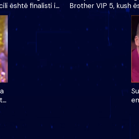
cili është finalisti i
Brother VIP 5, kush ë
 që lë shtëpinë
banori i parë që lë sh
dhe humb mundësinë
të fituar çmimin e m
ha
Su
të
em
më
në
nu