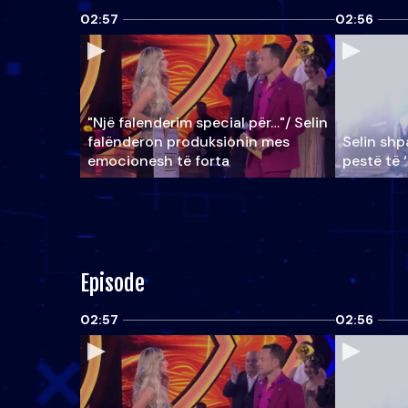
02:57
02:56
"Një falenderim special për…"/ Selin
falënderon produksionin mes
Selin shpa
emocionesh të forta
pestë të 
Episode
02:57
02:56