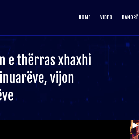
HOME
VIDEO
BANORË
n e thërras xhaxhi
inuarëve, vijon
ëve