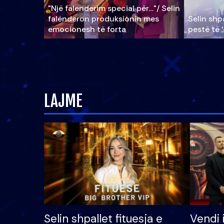
"Një falenderim special për…"/ Selin
falënderon produksionin mes
Selin shpa
emocionesh të forta
pestë të 
LAJME
Selin shpallet fituesja e
Vendi 