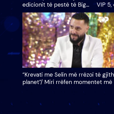
edicionit të pestë të Big
VIP 5, 
Brother VIP, rrëmben
radhës
çmimin e madh prej 100
mijë eurosh
“Krevati me Selin më rrëzoi të gjit
planet”/ Miri rrëfen momentet më 
bukura në shtëpinë e BB VIP: Do 
mungojë zilja e mëngjesit kur…