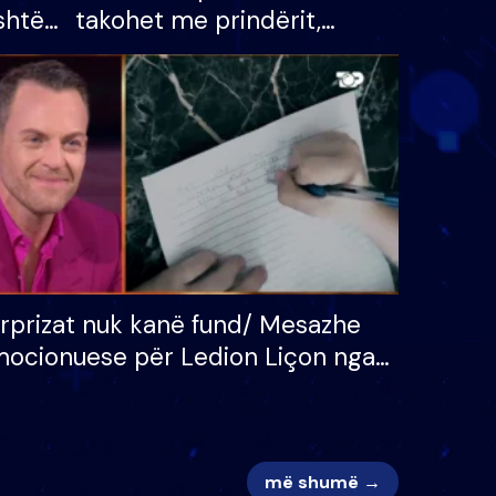
shtë
takohet me prindërit,
tëpinë
vajzën dhe bashkëshorten:
 për
S’kemi ndonjë letër divorci
adh
apo jo?
rprizat nuk kanë fund/ Mesazhe
ocionuese për Ledion Liçon nga
na dhe fëmijët e tij, moderatori
k i mban dot lotët: Nuk meritoj…
më shumë →