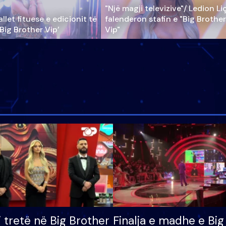
"Një magji televizive"/ Ledion Li
llet fituese e edicionit të
falenderon stafin e "Big Brother
‘Big Brother Vip’
Vip"
i tretë në Big Brother
Finalja e madhe e Big