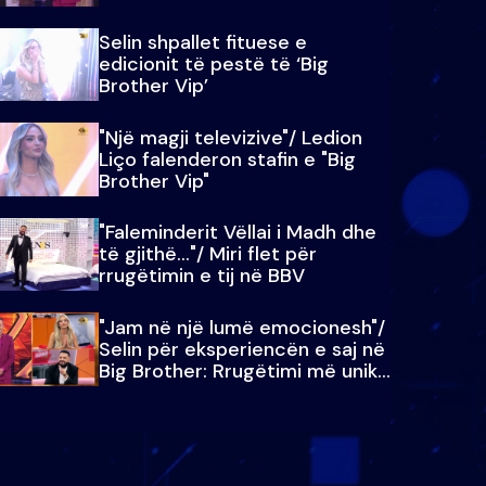
Selin shpallet fituese e
edicionit të pestë të ‘Big
Brother Vip’
"Një magji televizive"/ Ledion
Liço falenderon stafin e "Big
Brother Vip"
"Faleminderit Vëllai i Madh dhe
të gjithë…"/ Miri flet për
rrugëtimin e tij në BBV
"Jam në një lumë emocionesh"/
Selin për eksperiencën e saj në
Big Brother: Rrugëtimi më unik…