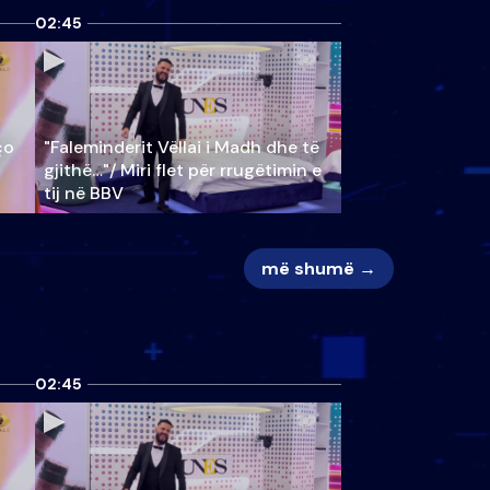
02:45
ço
"Faleminderit Vëllai i Madh dhe të
gjithë…"/ Miri flet për rrugëtimin e
tij në BBV
më shumë →
02:45