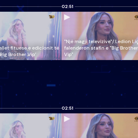
02:51
"Një magji televizive"/ Ledion Li
llet fituese e edicionit të
falenderon stafin e "Big Brother
‘Big Brother Vip’
Vip"
02:51