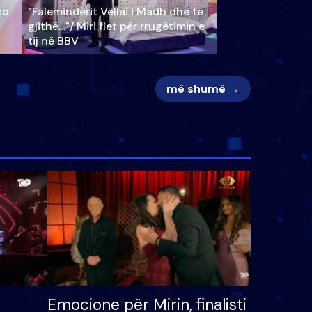
ço
"Faleminderit Vëllai i Madh dhe të
gjithë…"/ Miri flet për rrugëtimin e
tij në BBV
më shumë →
Emocione për Mirin, finalisti