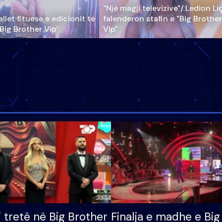
"Një magji televizive"/ Ledion Li
llet fituese e edicionit të
falenderon stafin e "Big Brother
‘Big Brother Vip’
Vip"
i tretë në Big Brother
Finalja e madhe e Big