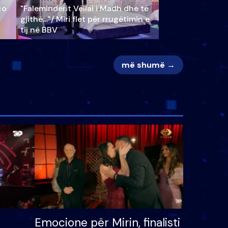
ço
"Faleminderit Vëllai i Madh dhe të
gjithë…"/ Miri flet për rrugëtimin e
tij në BBV
më shumë →
Emocione për Mirin, finalisti