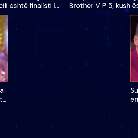
cili është finalisti i
Brother VIP 5, kush ë
 që lë shtëpinë
banori i parë që lë sh
dhe humb mundësinë
të fituar çmimin e m
ha
Su
të
em
më
në
nu