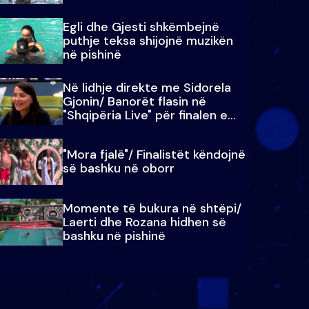
Egli dhe Gjesti shkëmbejnë
puthje teksa shijojnë muzikën
në pishinë
Në lidhje direkte me Sidorela
Gjonin/ Banorët flasin në
"Shqipëria Live" për finalen e
madhe
"Mora fjalë"/ Finalistët këndojnë
së bashku në oborr
Momente të bukura në shtëpi/
Laerti dhe Rozana hidhen së
bashku në pishinë