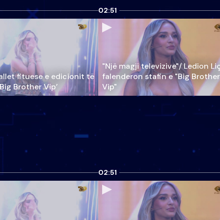
02:51
"Një magji televizive"/ Ledion Li
llet fituese e edicionit të
falenderon stafin e "Big Brother
‘Big Brother Vip’
Vip"
02:51