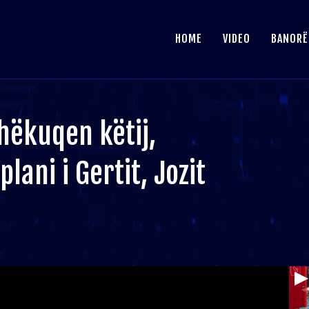
HOME
VIDEO
BANORË
hëkuqen këtij,
plani i Gertit, Jozit