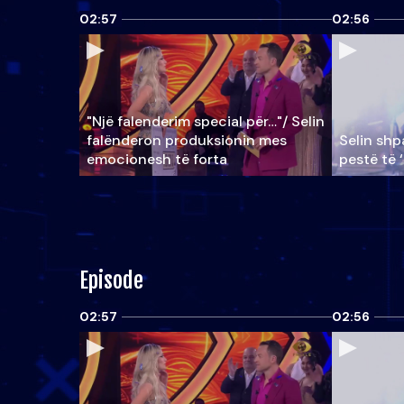
02:57
02:56
"Një falenderim special për…"/ Selin
falënderon produksionin mes
Selin shpa
emocionesh të forta
pestë të 
Episode
02:57
02:56