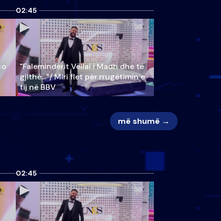
02:45
ço
"Faleminderit Vëllai i Madh dhe të
gjithë…"/ Miri flet për rrugëtimin e
tij në BBV
më shumë →
02:45