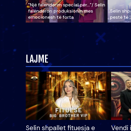
"Një falenderim special për…"/ Selin
falënderon produksionin mes
Selin shpa
emocionesh të forta
pestë të 
LAJME
Selin shpallet fituesja e
Vendi 