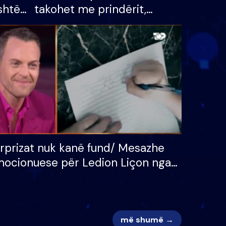
shtë
takohet me prindërit,
tëpinë
vajzën dhe bashkëshorten:
 për
S’kemi ndonjë letër divorci
adh
apo jo?
rprizat nuk kanë fund/ Mesazhe
ocionuese për Ledion Liçon nga
na dhe fëmijët e tij, moderatori
k i mban dot lotët: Nuk meritoj…
më shumë →