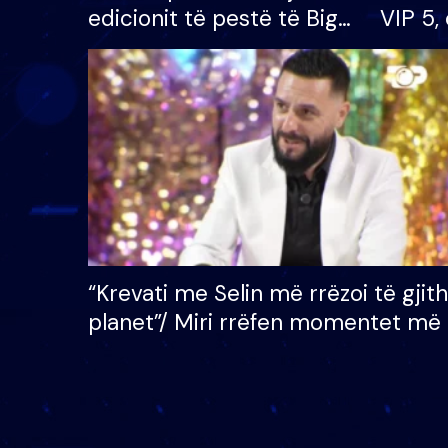
edicionit të pestë të Big
VIP 5, 
Brother VIP, rrëmben
radhës
çmimin e madh prej 100
mijë eurosh
“Krevati me Selin më rrëzoi të gjit
planet”/ Miri rrëfen momentet më 
bukura në shtëpinë e BB VIP: Do 
mungojë zilja e mëngjesit kur…