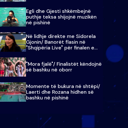
Egli dhe Gjesti shkëmbejnë
puthje teksa shijojnë muzikën
në pishinë
Në lidhje direkte me Sidorela
Gjonin/ Banorët flasin në
"Shqipëria Live" për finalen e
madhe
"Mora fjalë"/ Finalistët këndojnë
së bashku në oborr
Momente të bukura në shtëpi/
Laerti dhe Rozana hidhen së
bashku në pishinë