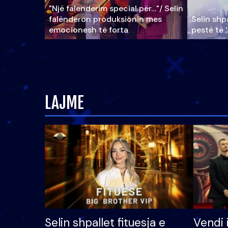
"Një falenderim special për…"/ Selin
falënderon produksionin mes
Selin shpa
emocionesh të forta
pestë të 
LAJME
Selin shpallet fituesja e
Vendi 