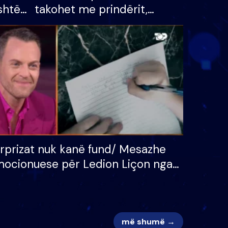
shtë
takohet me prindërit,
tëpinë
vajzën dhe bashkëshorten:
 për
S’kemi ndonjë letër divorci
adh
apo jo?
rprizat nuk kanë fund/ Mesazhe
ocionuese për Ledion Liçon nga
na dhe fëmijët e tij, moderatori
k i mban dot lotët: Nuk meritoj…
më shumë →