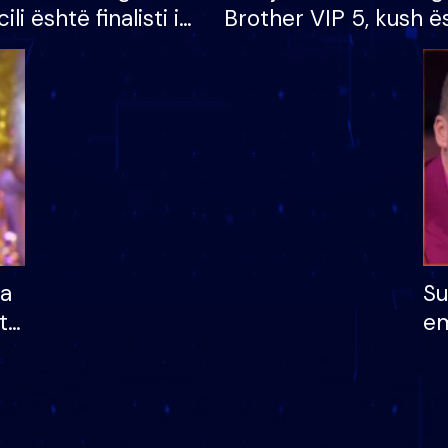
cili është finalisti i
Brother VIP 5, kush ë
 që lë shtëpinë
banori i parë që lë sh
dhe humb mundësinë
të fituar çmimin e m
ha
Su
të
em
më
në
nu