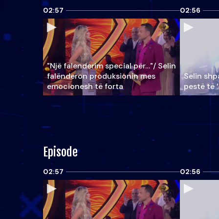
02:57
02:56
"Një falenderim special për…"/ Selin
falënderon produksionin mes
Selin shpa
emocionesh të forta
pestë të 
Episode
02:57
02:56