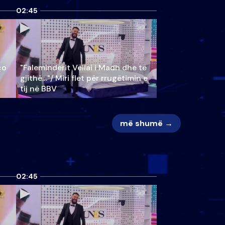
02:45
ço
"Faleminderit Vëllai i Madh dhe të
gjithë…"/ Miri flet për rrugëtimin e
tij në BBV
më shumë →
02:45