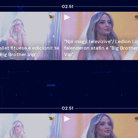
02:51
"Një magji televizive"/ Ledion Li
llet fituese e edicionit të
falenderon stafin e "Big Brother
‘Big Brother Vip’
Vip"
02:51