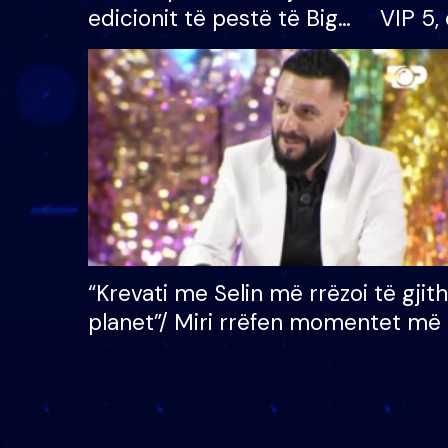
edicionit të pestë të Big
VIP 5, 
Brother VIP, rrëmben
radhës
çmimin e madh prej 100
mijë eurosh
“Krevati me Selin më rrëzoi të gjit
planet”/ Miri rrëfen momentet më 
bukura në shtëpinë e BB VIP: Do 
mungojë zilja e mëngjesit kur…