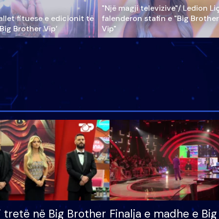
"Një magji televizive"/ Ledion Li
llet fituese e edicionit të
falenderon stafin e "Big Brother
‘Big Brother Vip’
Vip"
i tretë në Big Brother
Finalja e madhe e Big