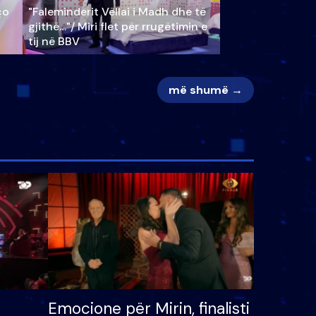
ço
"Faleminderit Vëllai i Madh dhe të
gjithë…"/ Miri flet për rrugëtimin e
tij në BBV
më shumë →
Emocione për Mirin, finalisti