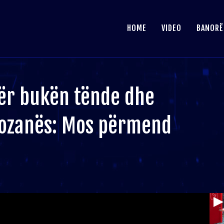
HOME
VIDEO
BANORË
ër bukën tënde dhe
Rozanës: Mos përmend