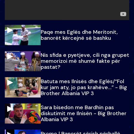
Paqe mes Eglës dhe Meritonit,
banorët kërcejnë së bashku
Nis sfida e pyetjeve, cili nga grupet
memorizoi më shumë fakte për
pastat?
Batuta mes Ilnisës dhe Eglës/“Fol
kur jam aty, jo pas krahëve…” - Big
Brother Albania VIP 3
Sara bisedon me Bardhin pas
diskutimit me Ilnisën - Big Brother
Albania VIP 3
Promo l Banorët sërish përballë