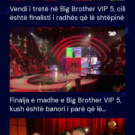
Vendi i tretë në Big Brother VIP 5, cili
është finalisti i radhës që lë shtëpinë
Finalja e madhe e Big Brother VIP 5,
kush është banori i parë që lë
shtëpinë dhe humb mundësinë për
të fituar çmimin e madh