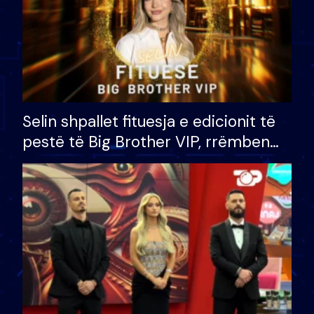
Selin shpallet fituesja e edicionit të
pestë të Big Brother VIP, rrëmben
çmimin e madh prej 100 mijë eurosh