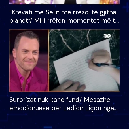
“Krevati me Selin më rrëzoi të gjitha
planet”/ Miri rrëfen momentet më të
bukura në shtëpinë e BB VIP: Do më
mungojë zilja e mëngjesit kur…
Surprizat nuk kanë fund/ Mesazhe
emocionuese për Ledion Liçon nga
nëna dhe fëmijët e tij, moderatori
nuk i mban dot lotët: Nuk meritoj…