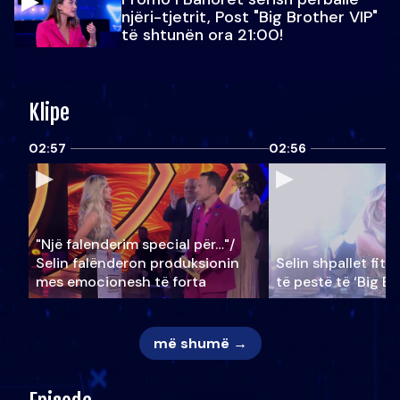
njëri-tjetrit, Post "Big Brother VIP"
të shtunën ora 21:00!
Klipe
02:57
02:56
"Një falenderim special për…"/
Selin falënderon produksionin
Selin shpallet fitu
mes emocionesh të forta
të pestë të ‘Big Br
më shumë →