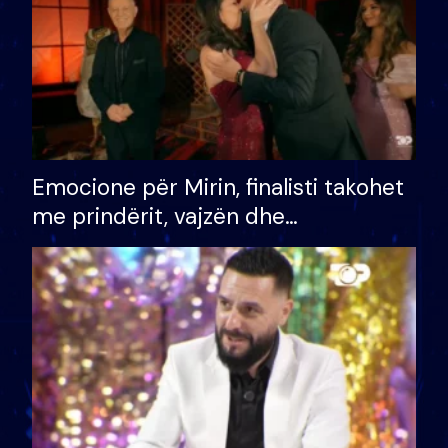
Emocione për Mirin, finalisti takohet
me prindërit, vajzën dhe
bashkëshorten: S’kemi ndonjë letër
divorci apo jo?