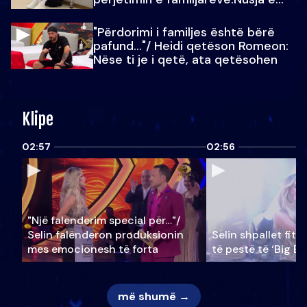
Julit…
"Përdorimi i familjes është bërë
pafund…"/ Heidi qetëson Romeon:
Nëse ti je i qetë, ata qetësohen
Klipe
02:57
02:56
"Një falenderim special për…"/
Selin falënderon produksionin
Selin shpallet fitu
mes emocionesh të forta
të pestë të ‘Big Br
më shumë →