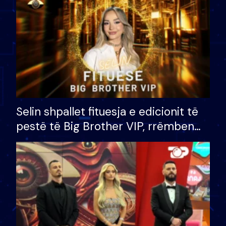
Selin shpallet fituesja e edicionit të
pestë të Big Brother VIP, rrëmben
çmimin e madh prej 100 mijë eurosh