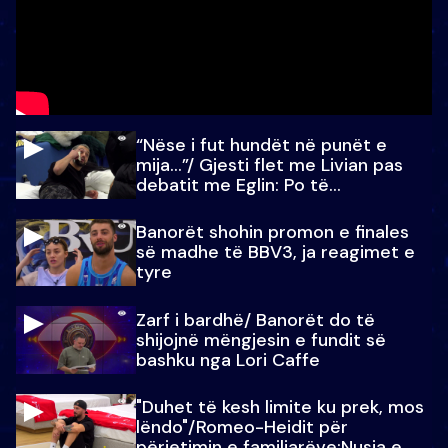
“Nëse i fut hundët në punët e
mija…”/ Gjesti flet me Livian pas
debatit me Eglin: Po të
paralajmëroj
Banorët shohin promon e finales
së madhe të BBV3, ja reagimet e
tyre
Zarf i bardhë/ Banorët do të
shijojnë mëngjesin e fundit së
bashku nga Lori Caffe
"Duhet të kesh limite ku prek, mos
lëndo"/Romeo-Heidit për
përjetimin e familjarëve:Nusja e