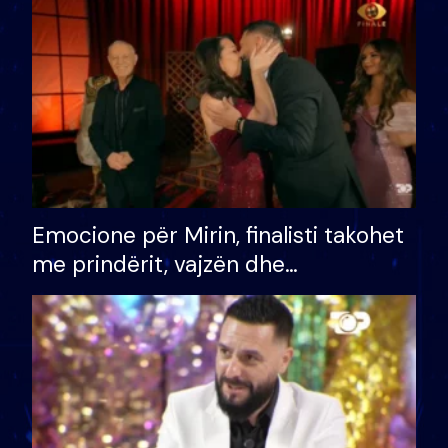
të fituar çmimin e madh
Emocione për Mirin, finalisti takohet
me prindërit, vajzën dhe
bashkëshorten: S’kemi ndonjë letër
divorci apo jo?