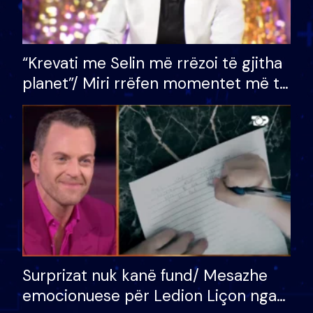
“Krevati me Selin më rrëzoi të gjitha
planet”/ Miri rrëfen momentet më të
bukura në shtëpinë e BB VIP: Do më
mungojë zilja e mëngjesit kur…
Surprizat nuk kanë fund/ Mesazhe
emocionuese për Ledion Liçon nga