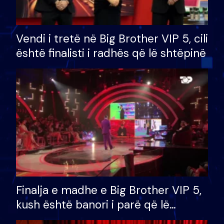
Vendi i tretë në Big Brother VIP 5, cili
është finalisti i radhës që lë shtëpinë
Finalja e madhe e Big Brother VIP 5,
kush është banori i parë që lë
shtëpinë dhe humb mundësinë për