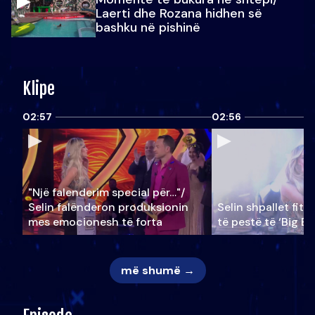
Laerti dhe Rozana hidhen së
bashku në pishinë
Klipe
02:57
02:56
"Një falenderim special për…"/
Selin falënderon produksionin
Selin shpallet fitu
mes emocionesh të forta
të pestë të ‘Big Br
më shumë →