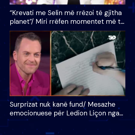
“Krevati me Selin më rrëzoi të gjitha
planet”/ Miri rrëfen momentet më të
bukura në shtëpinë e BB VIP: Do më
mungojë zilja e mëngjesit kur…
Surprizat nuk kanë fund/ Mesazhe
emocionuese për Ledion Liçon nga
nëna dhe fëmijët e tij, moderatori
nuk i mban dot lotët: Nuk meritoj…