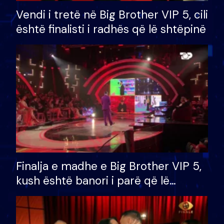
Vendi i tretë në Big Brother VIP 5, cili
është finalisti i radhës që lë shtëpinë
Finalja e madhe e Big Brother VIP 5,
kush është banori i parë që lë
shtëpinë dhe humb mundësinë për
të fituar çmimin e madh