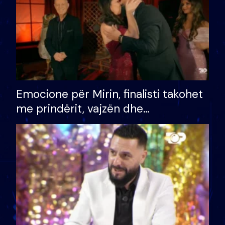
Emocione për Mirin, finalisti takohet
me prindërit, vajzën dhe
bashkëshorten: S’kemi ndonjë letër
divorci apo jo?