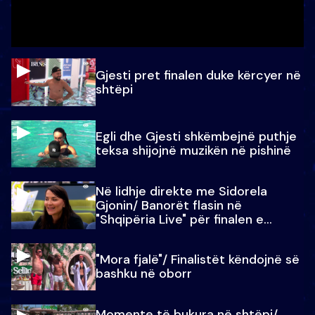
Gjesti pret finalen duke kërcyer në
shtëpi
Egli dhe Gjesti shkëmbejnë puthje
teksa shijojnë muzikën në pishinë
Në lidhje direkte me Sidorela
Gjonin/ Banorët flasin në
"Shqipëria Live" për finalen e
madhe
"Mora fjalë"/ Finalistët këndojnë së
bashku në oborr
Momente të bukura në shtëpi/