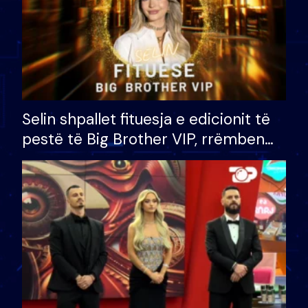
Selin shpallet fituesja e edicionit të
pestë të Big Brother VIP, rrëmben
çmimin e madh prej 100 mijë eurosh