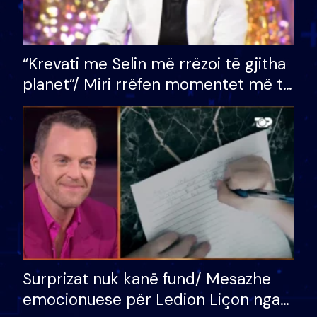
“Krevati me Selin më rrëzoi të gjitha
planet”/ Miri rrëfen momentet më të
bukura në shtëpinë e BB VIP: Do më
mungojë zilja e mëngjesit kur…
Surprizat nuk kanë fund/ Mesazhe
emocionuese për Ledion Liçon nga