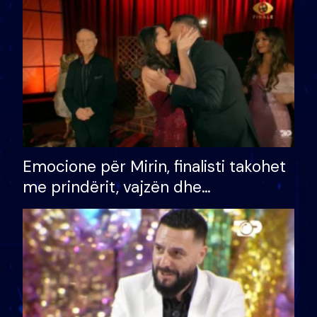
të fituar çmimin e madh
Emocione për Mirin, finalisti takohet
me prindërit, vajzën dhe
bashkëshorten: S’kemi ndonjë letër
divorci apo jo?