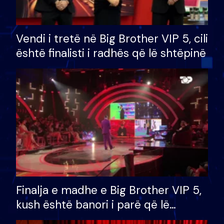
Vendi i tretë në Big Brother VIP 5, cili
është finalisti i radhës që lë shtëpinë
Finalja e madhe e Big Brother VIP 5,
kush është banori i parë që lë
shtëpinë dhe humb mundësinë për