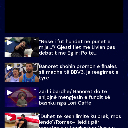
“Nëse i fut hundët në punët e
mija…”/ Gjesti flet me Livian pas
debatit me Eglin: Po të
paralajmëroj
Banorët shohin promon e finales
së madhe të BBV3, ja reagimet e
tyre
Zarf i bardhë/ Banorët do të
shijojnë mëngjesin e fundit së
bashku nga Lori Caffe
"Duhet të kesh limite ku prek, mos
lëndo"/Romeo-Heidit për
përjetimin e familjarëve:Nusja e