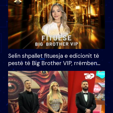
Selin shpallet fituesja e edicionit të
pestë të Big Brother VIP, rrëmben
çmimin e madh prej 100 mijë eurosh