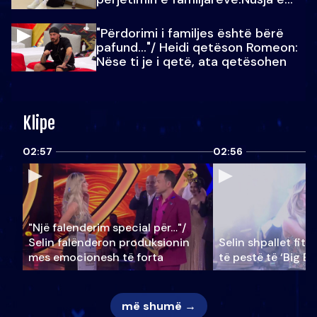
Julit…
"Përdorimi i familjes është bërë
pafund…"/ Heidi qetëson Romeon:
Nëse ti je i qetë, ata qetësohen
Klipe
02:57
02:56
"Një falenderim special për…"/
Selin falënderon produksionin
Selin shpallet fitu
mes emocionesh të forta
të pestë të ‘Big Br
më shumë →