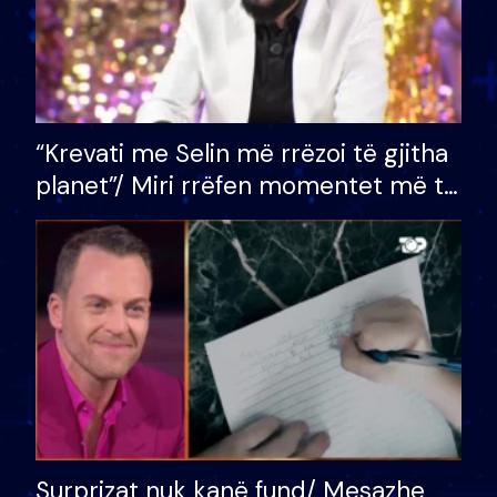
“Krevati me Selin më rrëzoi të gjitha
planet”/ Miri rrëfen momentet më të
bukura në shtëpinë e BB VIP: Do më
mungojë zilja e mëngjesit kur…
Surprizat nuk kanë fund/ Mesazhe