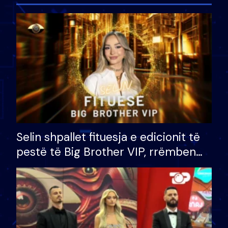
Selin shpallet fituesja e edicionit të
pestë të Big Brother VIP, rrëmben
çmimin e madh prej 100 mijë eurosh