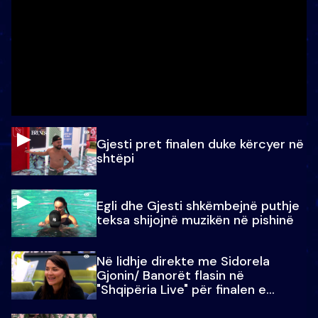
Gjesti pret finalen duke kërcyer në
shtëpi
Egli dhe Gjesti shkëmbejnë puthje
teksa shijojnë muzikën në pishinë
Në lidhje direkte me Sidorela
Gjonin/ Banorët flasin në
"Shqipëria Live" për finalen e
madhe