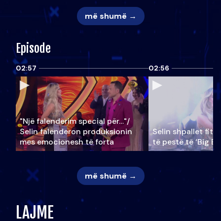
më shumë →
Episode
02:57
02:56
"Një falenderim special për…"/
Selin falënderon produksionin
Selin shpallet fitu
mes emocionesh të forta
të pestë të ‘Big Br
më shumë →
LAJME