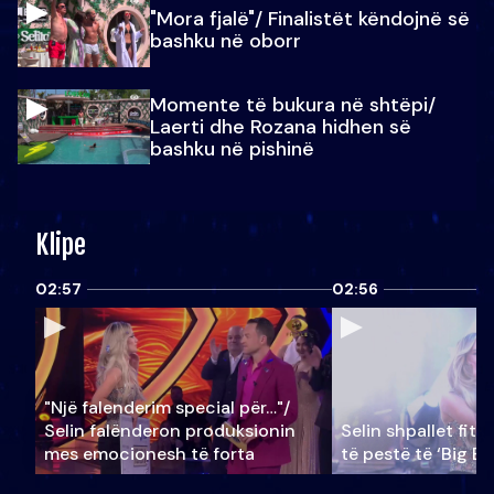
"Mora fjalë"/ Finalistët këndojnë së
bashku në oborr
Momente të bukura në shtëpi/
Laerti dhe Rozana hidhen së
bashku në pishinë
Klipe
02:57
02:56
"Një falenderim special për…"/
Selin falënderon produksionin
Selin shpallet fitu
mes emocionesh të forta
të pestë të ‘Big Br