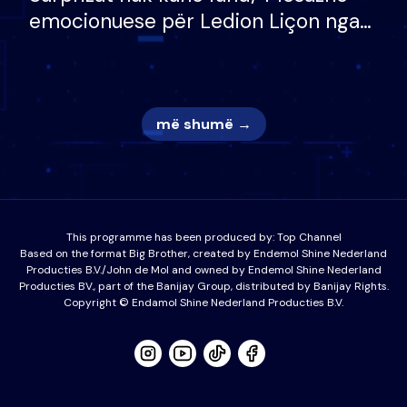
emocionuese për Ledion Liçon nga
nëna dhe fëmijët e tij, moderatori
nuk i mban dot lotët: Nuk meritoj…
më shumë →
This programme has been produced by:
Top Channel
Based on the format Big Brother, created by Endemol Shine Nederland
Producties B.V./John de Mol and owned by Endemol Shine Nederland
Producties BV., part of the Banijay Group, distributed by Banijay Rights.
Copyright © Endamol Shine Nederland Producties B.V.