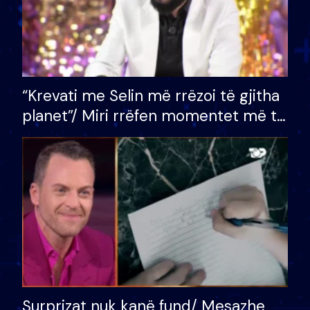
“Krevati me Selin më rrëzoi të gjitha
planet”/ Miri rrëfen momentet më të
bukura në shtëpinë e BB VIP: Do më
mungojë zilja e mëngjesit kur…
Surprizat nuk kanë fund/ Mesazhe