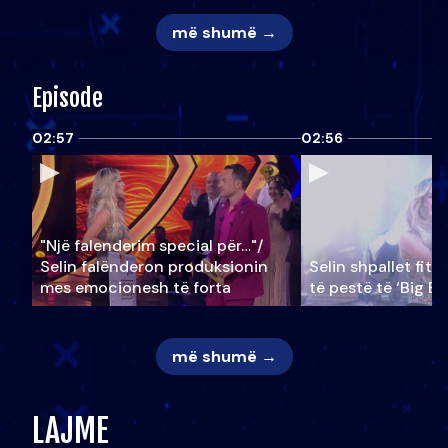
më shumë →
Episode
02:57
02:56
"Një falenderim special për…"/
Selin falënderon produksionin
Selin shpallet fitu
mes emocionesh të forta
të pestë të ‘Big Br
më shumë →
LAJME