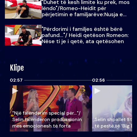
"Duhet të kesh limite ku prek, mos
lëndo"/Romeo-Heidit për
përjetimin e familjarëve:Nusja e
Julit…
"Përdorimi i familjes është bërë
pafund…"/ Heidi qetëson Romeon:
Nëse ti je i qetë, ata qetësohen
Klipe
02:57
02:56
"Një falenderim special për…"/
Selin falënderon produksionin
Selin shpallet fitu
mes emocionesh të forta
të pestë të ‘Big Br