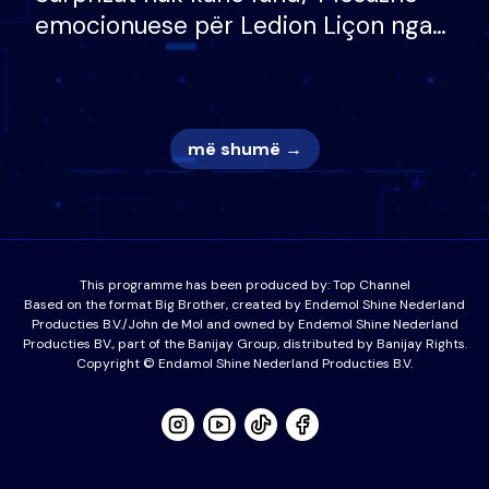
emocionuese për Ledion Liçon nga
nëna dhe fëmijët e tij, moderatori
nuk i mban dot lotët: Nuk meritoj…
më shumë →
This programme has been produced by:
Top Channel
Based on the format Big Brother, created by Endemol Shine Nederland
Producties B.V./John de Mol and owned by Endemol Shine Nederland
Producties BV., part of the Banijay Group, distributed by Banijay Rights.
Copyright © Endamol Shine Nederland Producties B.V.