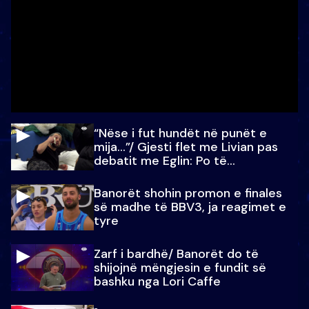
“Nëse i fut hundët në punët e
mija…”/ Gjesti flet me Livian pas
debatit me Eglin: Po të
paralajmëroj
Banorët shohin promon e finales
së madhe të BBV3, ja reagimet e
tyre
Zarf i bardhë/ Banorët do të
shijojnë mëngjesin e fundit së
bashku nga Lori Caffe