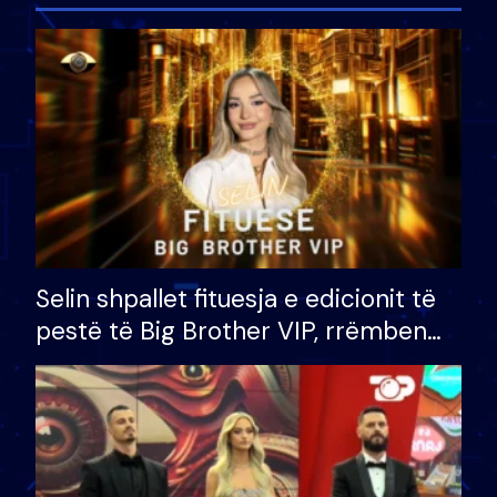
Selin shpallet fituesja e edicionit të
pestë të Big Brother VIP, rrëmben
çmimin e madh prej 100 mijë eurosh