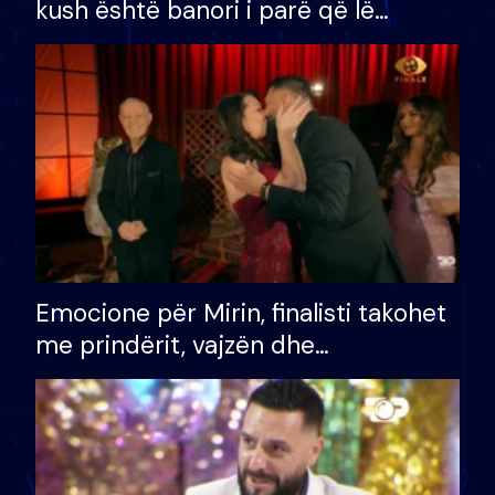
kush është banori i parë që lë
shtëpinë dhe humb mundësinë për
të fituar çmimin e madh
Emocione për Mirin, finalisti takohet
me prindërit, vajzën dhe
bashkëshorten: S’kemi ndonjë letër
divorci apo jo?