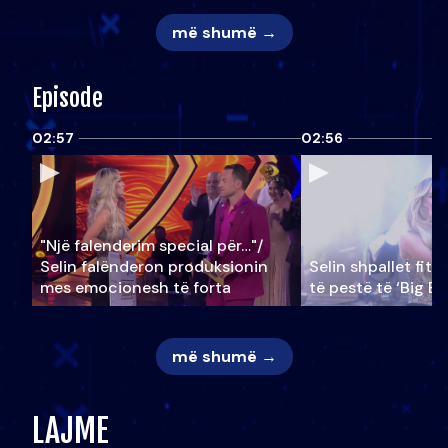
më shumë →
Episode
02:57
02:56
"Një falenderim special për…"/
Selin falënderon produksionin
Selin shpallet fitu
mes emocionesh të forta
të pestë të ‘Big Br
më shumë →
LAJME