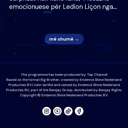
emocionuese për Ledion Liçon nga
nëna dhe fëmijët e tij, moderatori
nuk i mban dot lotët: Nuk meritoj…
më shumë →
This programme has been produced by:
Top Channel
Based on the format Big Brother, created by Endemol Shine Nederland
Producties B.V./John de Mol and owned by Endemol Shine Nederland
Producties BV., part of the Banijay Group, distributed by Banijay Rights.
Copyright © Endamol Shine Nederland Producties B.V.