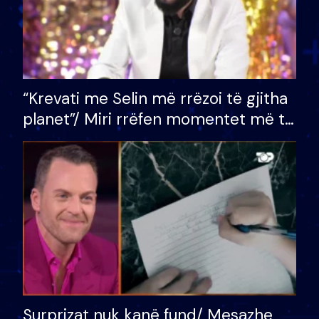
“Krevati me Selin më rrëzoi të gjitha
planet”/ Miri rrëfen momentet më të
bukura në shtëpinë e BB VIP: Do më
mungojë zilja e mëngjesit kur…
Surprizat nuk kanë fund/ Mesazhe