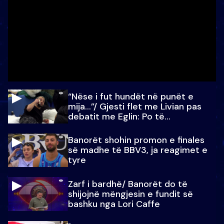
“Nëse i fut hundët në punët e
mija…”/ Gjesti flet me Livian pas
debatit me Eglin: Po të
paralajmëroj
Banorët shohin promon e finales
së madhe të BBV3, ja reagimet e
tyre
Zarf i bardhë/ Banorët do të
shijojnë mëngjesin e fundit së
bashku nga Lori Caffe