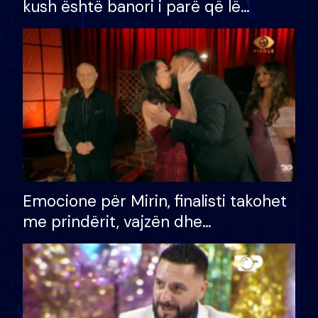
kush është banori i parë që lë
shtëpinë dhe humb mundësinë për
të fituar çmimin e madh
Emocione për Mirin, finalisti takohet
me prindërit, vajzën dhe
bashkëshorten: S’kemi ndonjë letër
divorci apo jo?