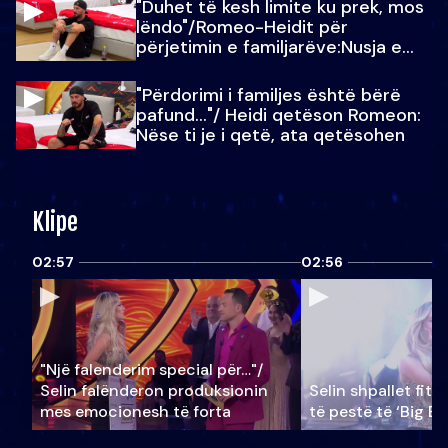
"Duhet të kesh limite ku prek, mos
lëndo"/Romeo-Heidit për
përjetimin e familjarëve:Nusja e
Julit…
"Përdorimi i familjes është bërë
pafund…"/ Heidi qetëson Romeon:
Nëse ti je i qetë, ata qetësohen
Klipe
02:57
02:56
"Një falenderim special për…"/
Selin falënderon produksionin
Selin shpallet fitu
mes emocionesh të forta
të pestë të ‘Big Br