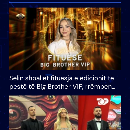
Selin shpallet fituesja e edicionit të
pestë të Big Brother VIP, rrëmben
çmimin e madh prej 100 mijë eurosh