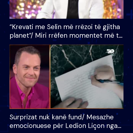
“Krevati me Selin më rrëzoi të gjitha
planet”/ Miri rrëfen momentet më të
bukura në shtëpinë e BB VIP: Do më
mungojë zilja e mëngjesit kur…
Surprizat nuk kanë fund/ Mesazhe
emocionuese për Ledion Liçon nga