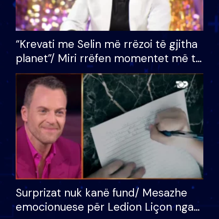
“Krevati me Selin më rrëzoi të gjitha
planet”/ Miri rrëfen momentet më të
bukura në shtëpinë e BB VIP: Do më
mungojë zilja e mëngjesit kur…
Surprizat nuk kanë fund/ Mesazhe
emocionuese për Ledion Liçon nga