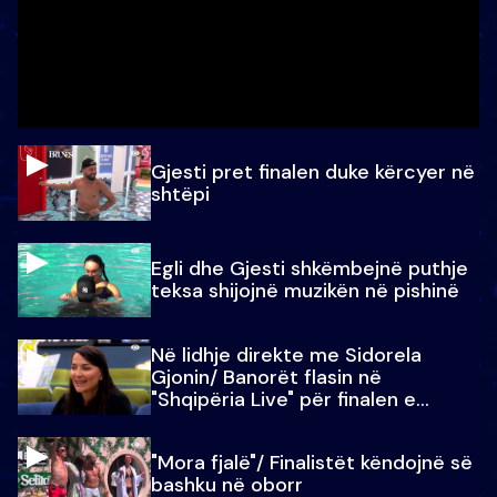
Gjesti pret finalen duke kërcyer në
shtëpi
Egli dhe Gjesti shkëmbejnë puthje
teksa shijojnë muzikën në pishinë
Në lidhje direkte me Sidorela
Gjonin/ Banorët flasin në
"Shqipëria Live" për finalen e
madhe
"Mora fjalë"/ Finalistët këndojnë së
bashku në oborr