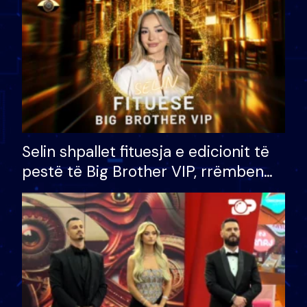
Selin shpallet fituesja e edicionit të
pestë të Big Brother VIP, rrëmben
çmimin e madh prej 100 mijë eurosh