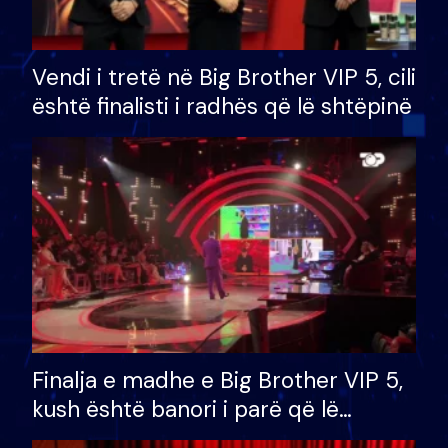
Vendi i tretë në Big Brother VIP 5, cili
është finalisti i radhës që lë shtëpinë
Finalja e madhe e Big Brother VIP 5,
kush është banori i parë që lë
shtëpinë dhe humb mundësinë për