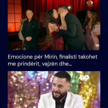
të fituar çmimin e madh
Emocione për Mirin, finalisti takohet
me prindërit, vajzën dhe
bashkëshorten: S’kemi ndonjë letër
divorci apo jo?