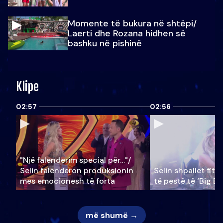
Momente të bukura në shtëpi/
Laerti dhe Rozana hidhen së
bashku në pishinë
Klipe
02:57
02:56
"Një falenderim special për…"/
Selin falënderon produksionin
Selin shpallet fitu
mes emocionesh të forta
të pestë të ‘Big Br
më shumë →