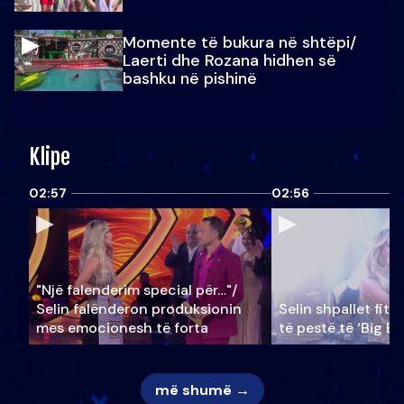
Momente të bukura në shtëpi/
Laerti dhe Rozana hidhen së
bashku në pishinë
Klipe
02:57
02:56
"Një falenderim special për…"/
Selin falënderon produksionin
Selin shpallet fitu
mes emocionesh të forta
të pestë të ‘Big Br
më shumë →