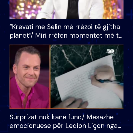
“Krevati me Selin më rrëzoi të gjitha
planet”/ Miri rrëfen momentet më të
bukura në shtëpinë e BB VIP: Do më
mungojë zilja e mëngjesit kur…
Surprizat nuk kanë fund/ Mesazhe
emocionuese për Ledion Liçon nga