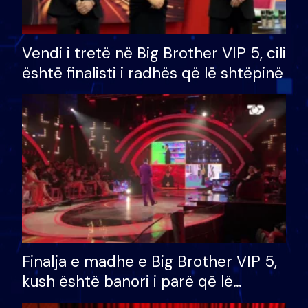
Vendi i tretë në Big Brother VIP 5, cili
është finalisti i radhës që lë shtëpinë
Finalja e madhe e Big Brother VIP 5,
kush është banori i parë që lë
shtëpinë dhe humb mundësinë për