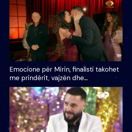
të fituar çmimin e madh
Emocione për Mirin, finalisti takohet
me prindërit, vajzën dhe
bashkëshorten: S’kemi ndonjë letër
divorci apo jo?