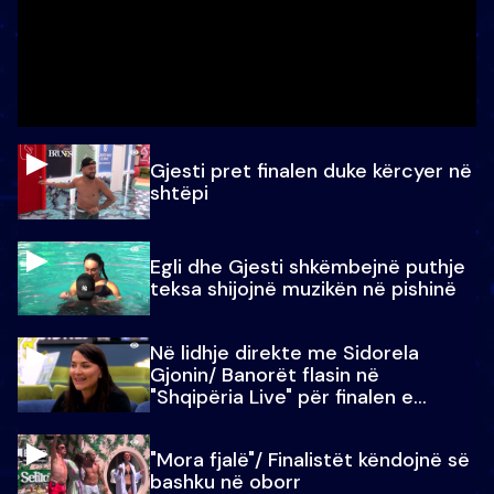
Gjesti pret finalen duke kërcyer në
shtëpi
Egli dhe Gjesti shkëmbejnë puthje
teksa shijojnë muzikën në pishinë
Në lidhje direkte me Sidorela
Gjonin/ Banorët flasin në
"Shqipëria Live" për finalen e
madhe
"Mora fjalë"/ Finalistët këndojnë së
bashku në oborr