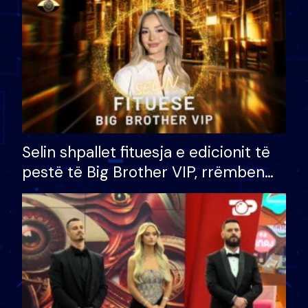
Selin shpallet fituesja e edicionit të
pestë të Big Brother VIP, rrëmben
çmimin e madh prej 100 mijë eurosh