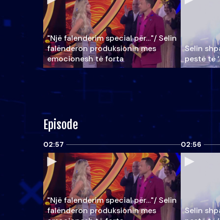
"Një falenderim special për…"/ Selin
falënderon produksionin mes
Selin shpa
emocionesh të forta
pestë të 
Episode
02:57
02:56
"Një falenderim special për…"/ Selin
falënderon produksionin mes
Selin shpa