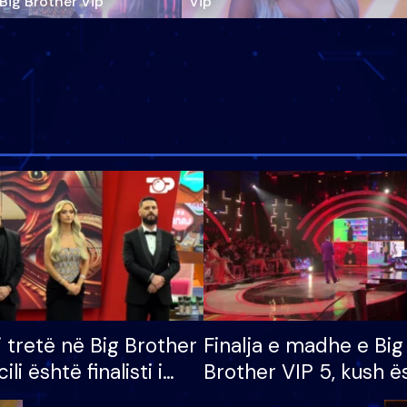
‘Big Brother Vip’
Vip"
i tretë në Big Brother
Finalja e madhe e Big
cili është finalisti i
Brother VIP 5, kush ë
 që lë shtëpinë
banori i parë që lë sh