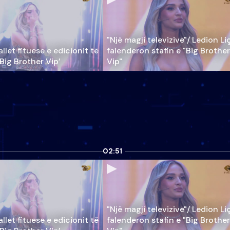
"Një magji televizive"/ Ledion Li
llet fituese e edicionit të
falenderon stafin e "Big Brother
‘Big Brother Vip’
Vip"
02:51
"Një magji televizive"/ Ledion Li
llet fituese e edicionit të
falenderon stafin e "Big Brother