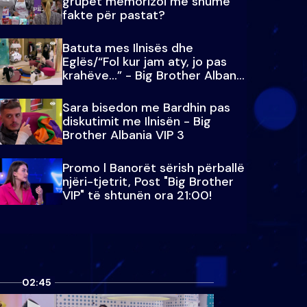
grupet memorizoi më shumë
fakte për pastat?
Batuta mes Ilnisës dhe
Eglës/“Fol kur jam aty, jo pas
krahëve…” - Big Brother Albania
VIP 3
Sara bisedon me Bardhin pas
diskutimit me Ilnisën - Big
Brother Albania VIP 3
Promo l Banorët sërish përballë
njëri-tjetrit, Post "Big Brother
VIP" të shtunën ora 21:00!
02:45