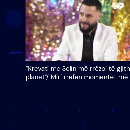
çmimin e madh prej 100
mijë eurosh
“Krevati me Selin më rrëzoi të gjit
planet”/ Miri rrëfen momentet më 
bukura në shtëpinë e BB VIP: Do 
mungojë zilja e mëngjesit kur…