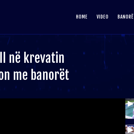
HOME
VIDEO
BANORË
l në krevatin
ton me banorët