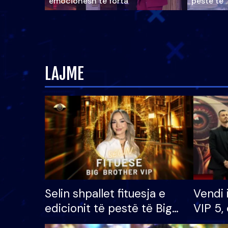
emocionesh të forta
pestë të 
LAJME
Selin shpallet fituesja e
Vendi 
edicionit të pestë të Big
VIP 5, 
Brother VIP, rrëmben
radhës