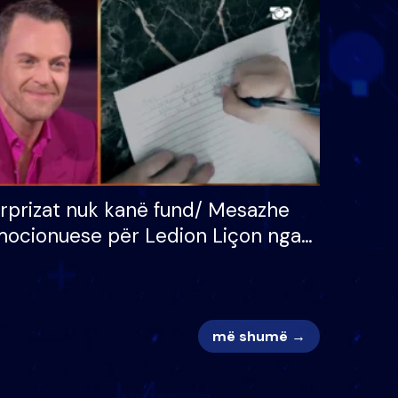
 për
S’kemi ndonjë letër divorci
adh
apo jo?
rprizat nuk kanë fund/ Mesazhe
ocionuese për Ledion Liçon nga
na dhe fëmijët e tij, moderatori
k i mban dot lotët: Nuk meritoj…
më shumë →