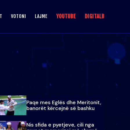
YOUTUBE
DIGITALB
T
VOTONI
LAJME
Paqe mes Eglës dhe Meritonit,
banorët kërcejnë së bashku
Nis sfida e pyetjeve, cili nga