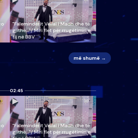
ço
"Faleminderit Vëllai i Madh dhe të
gjithë…"/ Miri flet për rrugëtimin e
tij në BBV
më shumë →
02:45
ço
"Faleminderit Vëllai i Madh dhe të
gjithë…"/ Miri flet për rrugëtimin e