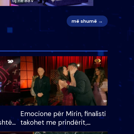
tij në BBV
më shumë →
Emocione për Mirin, finalisti
shtë
takohet me prindërit,
tëpinë
vajzën dhe bashkëshorten: