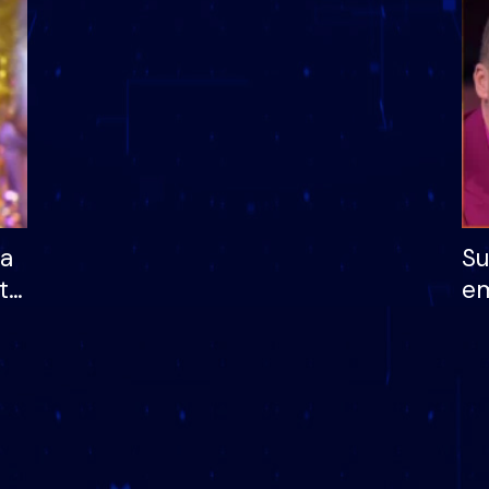
dhe humb mundësinë
të fituar çmimin e m
ha
Su
të
em
më
në
nu